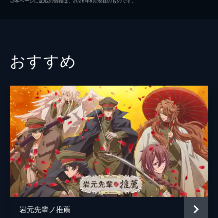
◎本ページに記載の情報は、2026年8月現在のものです。
第二話 特別な存在
透子
千本木彩花
柚子を花嫁だと告げた鬼龍院家の次期当主・
猫田東吉
花江夏樹
玲夜に屋敷へ招かれ、一晩泊まることに。柚
子の事情を聴いた玲夜は、柚子を家族から守
荒鬼高道
坂泰斗
おすすめ
るために考えがあるようで...。
24分
鬼山桜河
島﨑信長
第三話 決断
鬼山桜子
遠藤綾
柚子は祖父母との養子縁組に必要なサインを
もらいに、玲夜と実家を訪れるが、両親と花
ソウ
寺澤百花
梨・瑶太は柚子を責め立てた。玲夜は、柚子
を守るための計画を実行する。
アオ
小橋美憂
24分
監督
大宮一仁
第四話 花嫁への愛は永遠か？
柚子の新たな居場所となった鬼龍院家の屋
メインキャラクターデザイン
田中日香里
敷。柚子は使用人たちに暖かく迎え入れられ
た。一方、花嫁が見つかったことで両親に呼
キャラクターデザイン
重國浩子
び出された玲夜は本家へ向かう。
原作
クレハ
24分
岩元先輩ノ推薦
第五話 ライバルは有能秘書
音楽
横山克