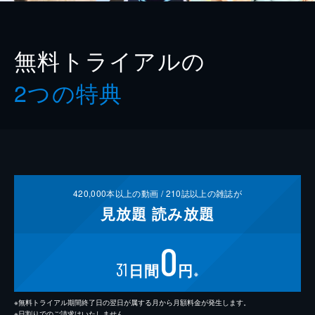
無料トライアルの
2つの特典
420,000
本以上の動画 /
210
誌以上の雑誌が
見放題
読み放題
0
31
日間
円
※
※無料トライアル期間終了日の翌日が属する月から月額料金が発生します。
※日割りでのご請求はいたしません。