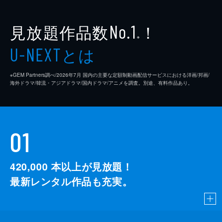
見放題作品数
！
No.1
※
とは
U-NEXT
※GEM Partners調べ/2026年7⽉ 国内の主要な定額制動画配信サービスにおける洋画/邦画/
海外ドラマ/韓流・アジアドラマ/国内ドラマ/アニメを調査。別途、有料作品あり。
01
420,000
本以上が見放題！
最新レンタル作品も充実。