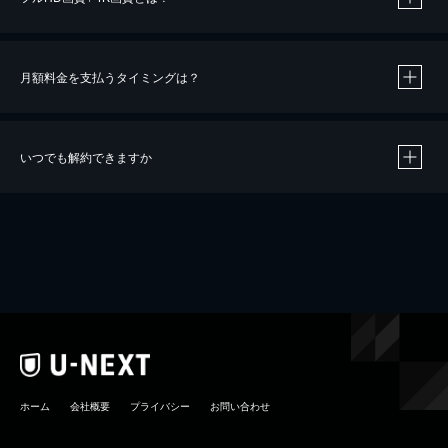
月額料金を支払うタイミングは？
※
40％ポイント還元の対象は、クレジットカード決済による作品の購入 / レンタルです。
※
iOSアプリのUコイン決済による作品の購入 / レンタルは、20％のポイント還元です。
※
還元の対象外となる決済方法や商品があります。くわしくは
こちら
をご確認ください。
いつでも解約できますか
こちら
ホーム
会社概要
プライバシー
お問い合わせ