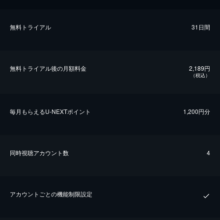
無料トライアル
31日間
無料トライアル後の⽉額料金
2,189円
（税込）
毎⽉もらえるU-NEXTポイント
1,200円分
同時視聴アカウント数
4
アカウントごとの機能制限設定