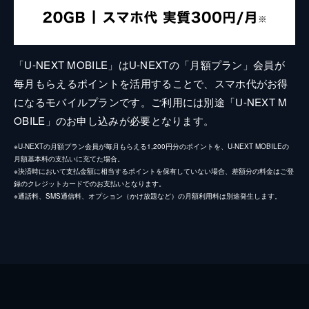
「U-NEXT MOBILE」はU-NEXTの「月額プラン」会員が
毎月もらえるポイントを活用することで、スマホ代がお得
になるモバイルプランです。ご利用には別途「U-NEXT M
OBILE」のお申し込みが必要となります。
※U-NEXTの月額プラン会員が毎月もらえる1,200円分のポイントを、U-NEXT MOBILEの
月額基本料の支払いに充てた場合。
※決済時において支払金額に相当するポイントを保有していない場合、差額分の料金はご登
録のクレジットカードでのお支払いとなります。
※通話料、SMS通信料、オプション（かけ放題など）の月額利用料は別途発生します。