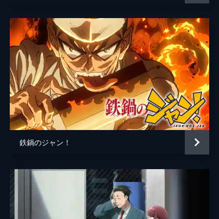
2日ぶりに学校に行った柚子。玲夜の花嫁に
制作
Colored Pencil Animation Japan
なったことがクラスメイトに知れ渡ると、教
室は一気に騒然となる。そんな中、玲夜には
婚約者がいることを知り――。
24分
第六話 透子とにゃん吉
自分を大切に扱い、温かく接し、想ってくれ
る玲夜と過ごす中で、柚子の気持ちに変化
が。一方で、玲夜の婚約者・鬼山桜子は、婚
約解消を告げられる。
24分
鉄鍋のジャン！