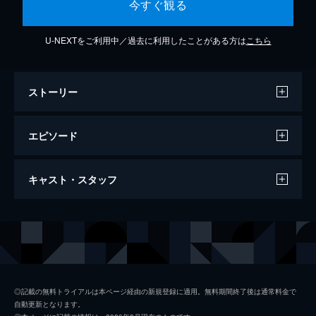
今すぐ観る
U-NEXTをご利用中／過去に利用したことがある方は
こちら
ストーリー
エピソード
PV
キャスト・スタッフ
2分
声の出演
東雲柚子
早見沙織
第一話 運命
東雲柚子は、妖狐の花嫁である妹・花梨と比
鬼龍院玲夜
梅原裕一郎
べられ、両親から冷遇される日々を送ってい
る。ある日、祖父母からのプレゼントをきっ
東雲花梨
石見舞菜香
◎記載の無料トライアルは本ページ経由の新規登録に適用。無料期間終了後は通常料金で
かけに花梨と喧嘩になり─。
自動更新となります。
狐月瑶太
逢坂良太
24分