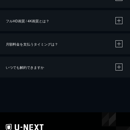
※
作品によって必要なポイントが異なります。
フルHD画質 / 4K画質とは？
月額料金を支払うタイミングは？
※
40％ポイント還元の対象は、クレジットカード決済による作品の購入 / レンタルです。
※
iOSアプリのUコイン決済による作品の購入 / レンタルは、20％のポイント還元です。
※
還元の対象外となる決済方法や商品があります。くわしくは
こちら
をご確認ください。
いつでも解約できますか
こちら