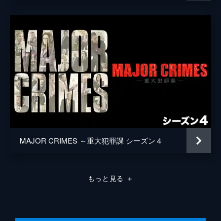
第8話 悲しみのトロフィー
マイケル・アライモ
ヒスパニック系の男が、有名な水泳のコーチ
ダピー・デミトリアス
の自宅に侵入し、コーチに銃で撃たれて死亡
するという事件が起こる。重大犯罪課は死亡
アダム・ベラノフ
した男の過去を徹底的に洗い、ある事実を突
き止める。
ラルフ・ギフォード
42分
カーソン・ムーア
第9話 推定自殺
アパートのオーナーが変死を遂げる。重大犯
ジム・レナード
罪課はアパートの住人たちに疑いの目を向
け、ホッブス検事補も事件の解決のために尽
ジェームズ・ダフ
力する。
マイク・ベルヘム
MAJOR CRIMES ～重大犯罪課 シーズン４
42分
第10話 情報提供者
19歳の娼婦が惨殺されるという事件が起こ
る。被害者が、ある事件の証人であったこと
もっと見る
＋
から同様の立場にあるラスティは他人事とは
思えず、自分の身の安全に不安を覚える。
42分