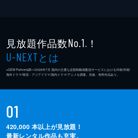
見放題作品数
！
No.1
※
とは
U-NEXT
※GEM Partners調べ/2026年7⽉ 国内の主要な定額制動画配信サービスにおける洋画/邦画/
海外ドラマ/韓流・アジアドラマ/国内ドラマ/アニメを調査。別途、有料作品あり。
01
420,000
本以上が見放題！
最新レンタル作品も充実。