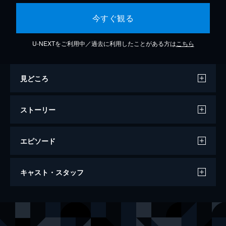
今すぐ観る
U-NEXTをご利用中／過去に利用したことがある方は
こちら
見どころ
ストーリー
エピソード
第1話 事実は映画より奇なり
キャスト・スタッフ
有名な映画監督の妻が刺殺される。しかも彼
女は子供を身ごもっていた。重大犯罪課のメ
ンバーたちは夫である映画監督の犯行とみ
出演
シャロン・レイダー
メアリー・マクドネル
て、何とか自白を引き出そうとやっきにな
ルイ・プロベンザ
Ｇ・Ｗ・ベイリー