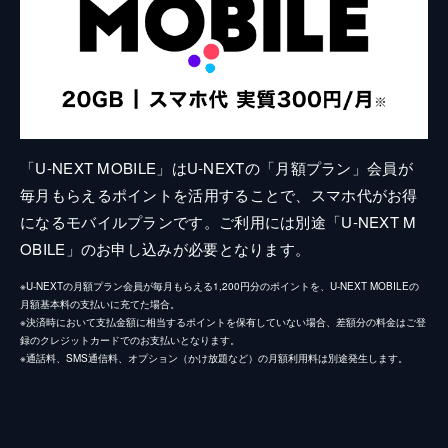
「U-NEXT MOBILE」はU-NEXTの「月額プラン」会員が
毎月もらえるポイントを活用することで、スマホ代がお得
になるモバイルプランです。ご利用には別途「U-NEXT M
OBILE」のお申し込みが必要となります。
※U-NEXTの月額プラン会員が毎月もらえる1,200円分のポイントを、U-NEXT MOBILEの
月額基本料の支払いに充てた場合。
※決済時において支払金額に相当するポイントを保有していない場合、差額分の料金はご登
録のクレジットカードでのお支払いとなります。
※通話料、SMS通信料、オプション（かけ放題など）の月額利用料は別途発生します。