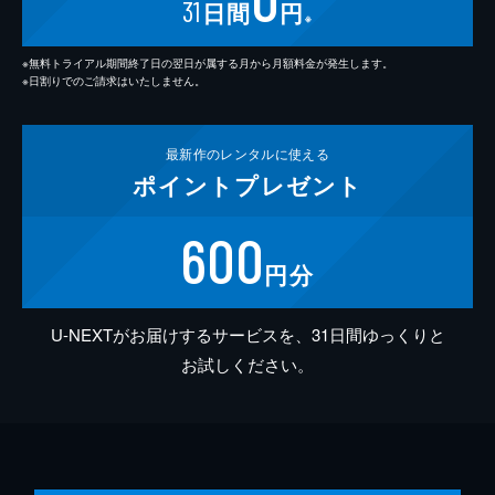
31
日間
円
※
※無料トライアル期間終了日の翌日が属する月から月額料金が発生します。
※日割りでのご請求はいたしません。
最新作の
レンタルに使える
ポイント
プレゼント
600
円分
U-NEXTがお届けするサービスを、31日間ゆっくりと
お試しください。