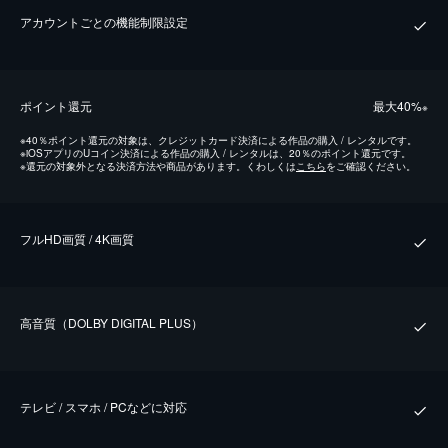
アカウントごとの機能制限設定
ポイント還元
最⼤40%
※
※
40％ポイント還元の対象は、クレジットカード決済による作品の購入 / レンタルです。
※
iOSアプリのUコイン決済による作品の購入 / レンタルは、20％のポイント還元です。
※
還元の対象外となる決済方法や商品があります。くわしくは
こちら
をご確認ください。
フルHD画質 / 4K画質
⾼⾳質（DOLBY DIGITAL PLUS）
テレビ / スマホ / PCなどに対応