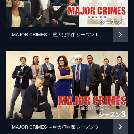
デヴィッド・マクホワーター
42分
第5話 別居中の夫
スティーヴ・ロビン
残忍な殺人事件が起こる。捜査を開始した重
ポール・マクレーン
大犯罪課のメンバーたちは、やがて事件の根
底に麻薬の押収に絡む暗い秘密が隠されてい
MAJOR CRIMES ～重大犯罪課 シーズン１
アンソニー・ヘミングウェイ
ることに気づく。
42分
リック・ウォーレス
第6話 男か女か
レオ・ジーター
性同一性障害の13歳の子供が行方不明にな
る。重大犯罪課は早期解決に全力を尽くす
シーリン・チョクシー
が、時はすでに遅く、最悪の結末を迎えてし
まう。
マイケル・Ｍ・ロビン
42分
ジョン・テニー
第7話 偽りの約束
ギャングがらみと思われる銃撃事件が起こ
ステイシー・Ｋ・ブラック
る。捜査を開始した重大犯罪課は、事件の真
相が常に見かけどおりとは限らないというこ
ジェームズ・ダフ
とに気づかされる。
MAJOR CRIMES ～重大犯罪課 シーズン３
脚本
レオ・ジーター
42分