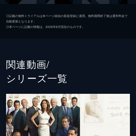
る。
43分
アンディ・フリン
トニー・デニソン
第2話 脅迫状
◎記載の無料トライアルは本ページ経由の新規登録に適用。無料期間終了後は通常料金で
自動更新となります。
男女の遺体が発見された。自殺か他殺か？
マイク・タオ
マイケル・ポール・チャン
◎本ページに記載の情報は、2026年8月現在のものです。
複雑な様相を見せる謎の事件が起こる。重大
フリオ・サンチェス
レイモンド・クルツ
犯罪課は捜査を開始するが、一筋縄では解決
しそうにない。
バズ・ワトソン
フィリップ・Ｐ・キーン
42分
エイミー・サイクス
キアラン・ジョヴァンニ
第3話 密着取材
関連動画/
詮索好きなテレビ局の放送作家兼プロデュー
ラスティ・ベック
グレアム・パトリック・マーティン
サーが、ロス市警のスクープを狙ってサンチ
シリーズ⼀覧
ェスとタオの車に同乗する。途中、カーチェ
エマ・リオス
ナディーン・ヴェラスケス
イスに遭遇し、追跡ののち観念した男が車か
ら降りてきたが…。
フェルナンド・モラレス
ジョナサン・デル・アルコ
42分
ラッセル・テイラー
ロバート・ゴセット
第4話 まぬけな証人
ある裁判の前日、フリンとプロベンザは証人
監督
ロクサン・ドーソン
の男を宿泊先のモーテルへ案内するという任
務につく。だが次の日、男を迎えに行くとモ
アーヴィン・ブラウン
ーテルは武装した警官らに取り囲まれ…。