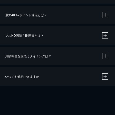
※
最大40%
ポイント還元とは？
※
※
作品によって必要なポイントが異なります。
フルHD画質 / 4K画質とは？
月額料金を支払うタイミングは？
※
40％ポイント還元の対象は、クレジットカード決済による作品の購入 / レンタルです。
※
iOSアプリのUコイン決済による作品の購入 / レンタルは、20％のポイント還元です。
※
還元の対象外となる決済方法や商品があります。くわしくは
こちら
をご確認ください。
いつでも解約できますか
こちら