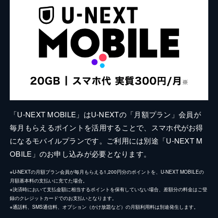
「U-NEXT MOBILE」はU-NEXTの「月額プラン」会員が
毎月もらえるポイントを活用することで、スマホ代がお得
になるモバイルプランです。ご利用には別途「U-NEXT M
OBILE」のお申し込みが必要となります。
※U-NEXTの月額プラン会員が毎月もらえる1,200円分のポイントを、U-NEXT MOBILEの
月額基本料の支払いに充てた場合。
※決済時において支払金額に相当するポイントを保有していない場合、差額分の料金はご登
録のクレジットカードでのお支払いとなります。
※通話料、SMS通信料、オプション（かけ放題など）の月額利用料は別途発生します。