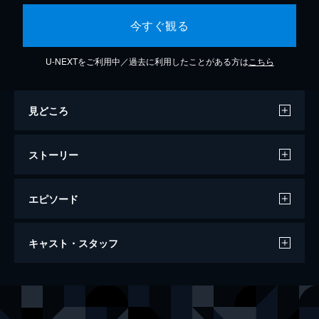
今すぐ観る
U-NEXTをご利用中／過去に利用したことがある方は
こちら
見どころ
ストーリー
エピソード
第1話 伊東ちとせ(先輩メイド)、実田菜々
キャスト・スタッフ
子(ドジメイド)
屋敷の主(主人公)の皿を割ってしまった、ド
ジなメイドの菜々子。後輩の責任を負い自ら
声の出演
伊東ちとせ（メイド）
石上静香
パンツを見せようとするちとせだが、主の要
求はエスカレートし...
監督
深瀬沙哉