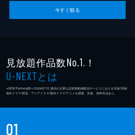
今すぐ観る
見放題作品数
！
No.1
※
とは
U-NEXT
※GEM Partners調べ/2026年7⽉ 国内の主要な定額制動画配信サービスにおける洋画/邦画/
海外ドラマ/韓流・アジアドラマ/国内ドラマ/アニメを調査。別途、有料作品あり。
01