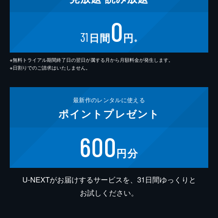
0
31
日間
円
※
※無料トライアル期間終了日の翌日が属する月から月額料金が発生します。
※日割りでのご請求はいたしません。
最新作の
レンタルに使える
ポイント
プレゼント
600
円分
U-NEXTがお届けするサービスを、31日間ゆっくりと
お試しください。