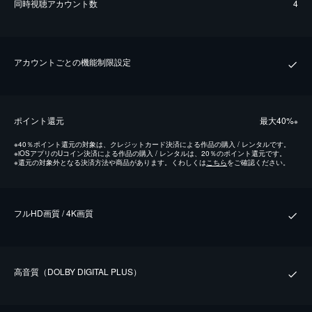
同時視聴アカウント数
4
アカウントごとの機能制限設定
ポイント還元
最⼤40%
※
※
40％ポイント還元の対象は、クレジットカード決済による作品の購入 / レンタルです。
※
iOSアプリのUコイン決済による作品の購入 / レンタルは、20％のポイント還元です。
※
還元の対象外となる決済方法や商品があります。くわしくは
こちら
をご確認ください。
フルHD画質 / 4K画質
⾼⾳質（DOLBY DIGITAL PLUS）