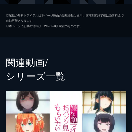
5分
原作
40原
第2話 ヴァルミナ・ディア・ノクス（魔
◎記載の無料トライアルは本ページ経由の新規登録に適用。無料期間終了後は通常料金で
自動更新となります。
王）
アニメーション制作
UWAN PICTURES
◎本ページに記載の情報は、2026年8月現在のものです。
魔王ヴァルミナは勇者(主人公)に結婚を提案
し、大好きな転生ラノベの王道展開を狙う。
だが、勇者の口からは思いもよらない言葉が
飛び出して...
5分
関連動画/
第3話 如月こころ(ゲーマー女子)
ゲーマー女子こころは毒舌で視聴者を失う。
シリーズ⼀覧
唯一残った視聴者(主人公)の優しさに心を許
すが、その関係は思わぬ展開に...
5分
第4話 佐倉芽衣(生徒会長)
芽衣は憧れだった先輩(主人公)の後を継ぎ、
生徒会長として1年間努力を重ねる。そして
再会の日、芽衣は先輩に告白をしようとする
のだが...
5分