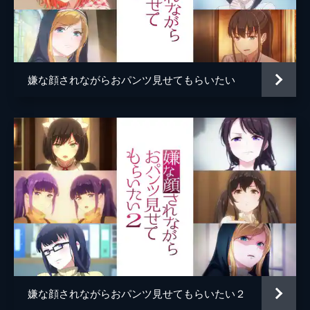
第5話 有栖寧々(コンカフェ店員)
コンカフェ店員の寧々は、常連客(主人公)
に、おパンツを見せる代わりに自分を彼女に
してほしいと頼む。しかし常連客は何故かそ
れを拒み...
嫌な顔されながらおパンツ見せてもらいたい
5分
第6話 黒瀬紗季(女王様)
SMクラブで働く紗季は、SMプレイに耐えら
れたご褒美は何がほしいかと問いかける。縛
らせてほしいと頼む主人公に、紗季は素直に
縛られて...
5分
嫌な顔されながらおパンツ見せてもらいたい２