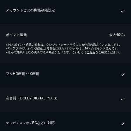
アカウントごとの機能制限設定
ポイント還元
最⼤40%
※
※
40％ポイント還元の対象は、クレジットカード決済による作品の購入 / レンタルです。
※
iOSアプリのUコイン決済による作品の購入 / レンタルは、20％のポイント還元です。
※
還元の対象外となる決済方法や商品があります。くわしくは
こちら
をご確認ください。
フルHD画質 / 4K画質
⾼⾳質（DOLBY DIGITAL PLUS）
テレビ / スマホ / PCなどに対応