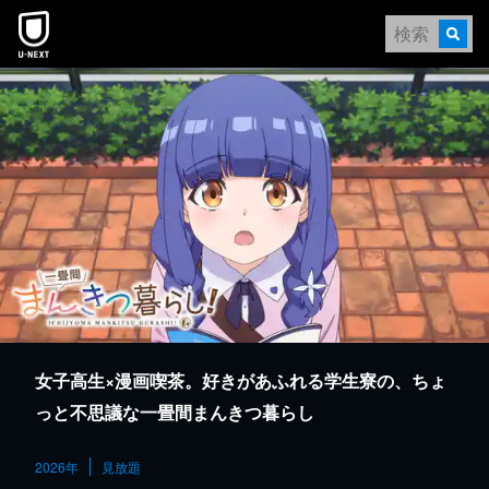
本文へスキップ
女子高生×漫画喫茶。好きがあふれる学生寮の、ちょ
っと不思議な一畳間まんきつ暮らし
2026年
見放題