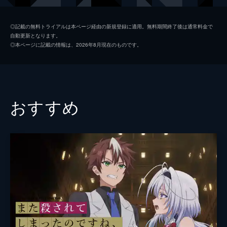
んきつ暮らしが始まった!
24分
鈴木万里花
千春
EP02 ヘッジホッグ閉店!? 経営を立て直
◎記載の無料トライアルは本ページ経由の新規登録に適用。無料期間終了後は通常料金で
自動更新となります。
せ!
中埜音緒
根本京里
◎本ページに記載の情報は、2026年8月現在のものです。
音緒と買い出しに出かけたり、みんなで店の
成海みちか
寺澤百花
新メニューを考えたり、漫画喫茶暮らしに
徐々に慣れていく芽衣子。そんなある日、梨
剛田魔法桃鈴
前田佳織里
絵の母親で天宮女学院の理事長である天宮梢
が店を訪れ、このままでは閉店だと告げる。
ガオ
斎藤千和
おすすめ
24分
ベルナ
木花藍
EP03 因縁! 猫VSハリネズミ
音緒とゾンビゲームをしたり、万里花と配信
森田水織
村上奈津実
する動画を撮影したり、みんなと楽しい日々
を過ごす芽衣子。そんなある日、同じビルの
監督
渡部穏寛
猫カフェで働いている猫大好き少女・成海み
キャラクターデザイン
上原史也
ちかが店に乗り込んできた。
24分
原作
ひさまくまこ
EP04 夏だ! 暑いぞ! 南国へGO!
夏真っ盛り、漫画喫茶の客入りは上々でご機
音楽
瀬尾祥太郎
嫌の芽衣子たち。ところが、不意にエアコン