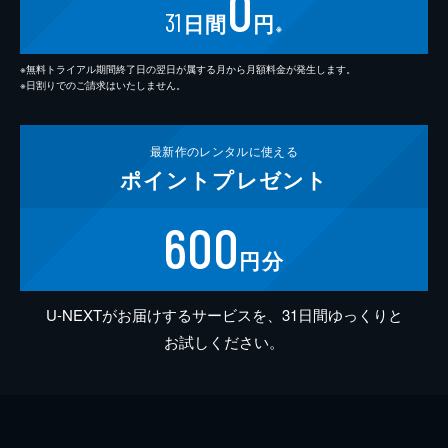
0
31
日間
円
※
※無料トライアル期間終了日の翌日が属する月から月額料金が発生します。
※日割りでのご請求はいたしません。
最新作の
レンタルに使える
ポイント
プレゼント
600
円分
U-NEXTがお届けするサービスを、31日間ゆっくりと
お試しください。