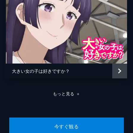
2学期が始まっても、芽衣子たちは相変わら
ずな日々。部室ではゲームや同人誌で盛り上
がったり。店の常連となったみちかとすずも
加わり、万里花の腰痛改善に協力したり。み
んなのまんきつ暮らしは続く!
24分
EP08 めざせ優勝! 天女大運動会
季節は秋。天宮女学院の大運動会が始まっ
た。しかし、お嬢さま学校は規模が違った。
理事長代理である梨絵の主導による、お金を
つぎ込んだ競技の数々。和牛を実家の弟妹た
大きい女の子は好きですか？
ちに食べさせるため、芽衣子は優勝を目指
す。
24分
もっと見る
＋
EP09 狙われた万里花
店の倉庫整理をしていた芽衣子たちは、プリ
ントシール機を見つけ、みんなで写真を撮る
ことに。万里花は封印していた黒歴史の品を
見つけ、ひそかに始末しようとする。そんな
今すぐ観る
彼女に何者かが迫り...。