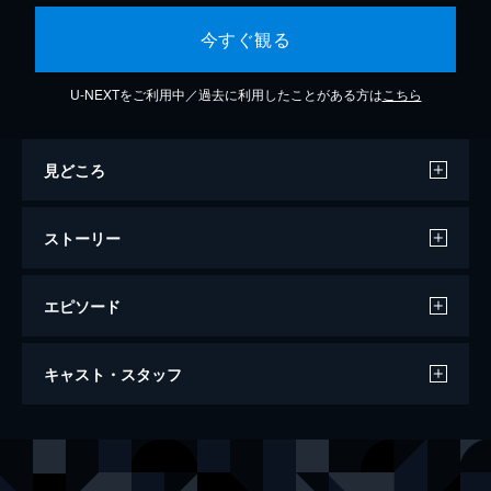
今すぐ観る
U-NEXTをご利用中／過去に利用したことがある方は
こちら
見どころ
ストーリー
エピソード
EP01 まさかの上京! どうなる芽衣子!?
キャスト・スタッフ
お嬢さま学校・天宮女学院の編入生に選ばれ
た秋田の高校生・森田芽衣子は、東京で寮生
活を始める。寮は漫画喫茶を兼ねていて、寮
声の出演
森田芽衣子
菱川花菜
生たちと共に働くことに。芽衣子の一畳間ま
天宮梨絵
白砂沙帆