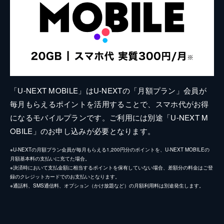
「U-NEXT MOBILE」はU-NEXTの「月額プラン」会員が
毎月もらえるポイントを活用することで、スマホ代がお得
になるモバイルプランです。ご利用には別途「U-NEXT M
OBILE」のお申し込みが必要となります。
※U-NEXTの月額プラン会員が毎月もらえる1,200円分のポイントを、U-NEXT MOBILEの
月額基本料の支払いに充てた場合。
※決済時において支払金額に相当するポイントを保有していない場合、差額分の料金はご登
録のクレジットカードでのお支払いとなります。
※通話料、SMS通信料、オプション（かけ放題など）の月額利用料は別途発生します。