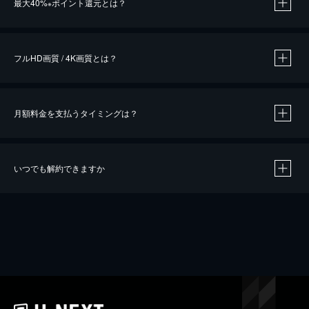
最大40%
ポイント還元とは？
※
※
作品によって必要なポイントが異なります。
フルHD画質 / 4K画質とは？
月額料金を支払うタイミングは？
※
40％ポイント還元の対象は、クレジットカード決済による作品の購入 / レンタルです。
※
iOSアプリのUコイン決済による作品の購入 / レンタルは、20％のポイント還元です。
※
還元の対象外となる決済方法や商品があります。くわしくは
こちら
をご確認ください。
いつでも解約できますか
こちら