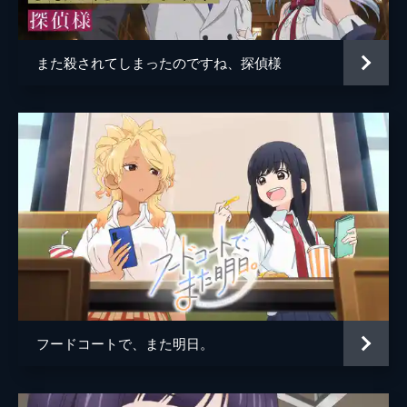
Oliver Good
が故障してしまい、やむを得ず休業する羽目
に。せっかく経営が順調だったのにとガッカ
井上馨太
リする梨絵を、梢は励ます。
また殺されてしまったのですね、探偵様
24分
常楽太一
EP05 芽衣子、ホームカミング
総作画監督
上原史也
先日のグアム旅行に思いをはせて、気が緩む
芽衣子。期末テストは赤点で、追試決定。追
原田峰文
試仲間の万里花、音緒と共に、実は成績の良
い梨絵の指導と、みちかまで巻き込んで猛勉
薮田裕希
強。そして夏休みを迎える。
崎口さおり
24分
EP06 魔法の鑑定士☆マジカルモモリン
大谷道子
夏休みもあと少し。芽衣子がノーパンのまま
アニメーション制作
ピー・アール・エー
店内をうろついたりもしたけれど、帰省して
いた音緒と万里花も戻り、店はいつもの調子
に。ずっと店に住んでいる客がいると気づ
フードコートで、また明日。
き、芽衣子たちは身分確認に向かう。
24分
EP07 まんきつ暮らし