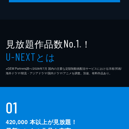
24分
EP10 聖地@帰巡
クリスマスを店で一緒に過ごし、この縁を嬉
しく思う芽衣子たち。年末、芽衣子は梨絵を
連れて帰省することに。いまだに梨絵は芽衣
子を漫画家の「もりためいこ」だと思ってい
見放題作品数
！
No.1
て、芽衣子の生家を見たいのだという。
※
24分
とは
U-NEXT
※GEM Partners調べ/2026年7⽉ 国内の主要な定額制動画配信サービスにおける洋画/邦画/
海外ドラマ/韓流・アジアドラマ/国内ドラマ/アニメを調査。別途、有料作品あり。
01
420,000
本以上が見放題！