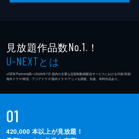
見放題作品数
！
No.1
※
とは
U-NEXT
※GEM Partners調べ/2026年7⽉ 国内の主要な定額制動画配信サービスにおける洋画/邦画/
海外ドラマ/韓流・アジアドラマ/国内ドラマ/アニメを調査。別途、有料作品あり。
01
420,000
本以上が見放題！