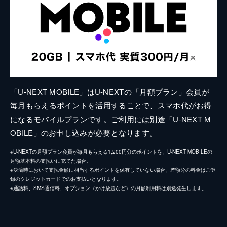
「U-NEXT MOBILE」はU-NEXTの「月額プラン」会員が
毎月もらえるポイントを活用することで、スマホ代がお得
になるモバイルプランです。ご利用には別途「U-NEXT M
OBILE」のお申し込みが必要となります。
※U-NEXTの月額プラン会員が毎月もらえる1,200円分のポイントを、U-NEXT MOBILEの
月額基本料の支払いに充てた場合。
※決済時において支払金額に相当するポイントを保有していない場合、差額分の料金はご登
録のクレジットカードでのお支払いとなります。
※通話料、SMS通信料、オプション（かけ放題など）の月額利用料は別途発生します。