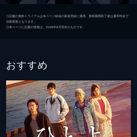
芝山匡史
柄本佑
◎記載の無料トライアルは本ページ経由の新規登録に適用。無料期間終了後は通常料金で
自動更新となります。
矢野雅之
窪田正孝
◎本ページに記載の情報は、2026年8月現在のものです。
久保かおり
村川絵梨
デリヘル嬢・ルナ
黒川芽以
篠崎奈緒
江口のりこ
おすすめ
ＩＴ企業の社長
黄川田将也
バーのマスター
リリー・フランキー
近藤教授
阿部寛
監督
深作健太
脚本
山岡真介
原作
葉田甲太