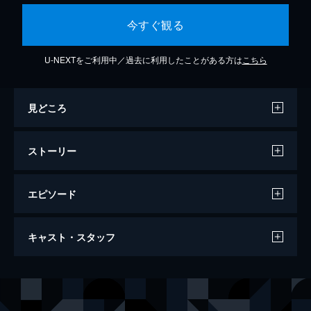
今すぐ観る
U-NEXTをご利用中／過去に利用したことがある方は
こちら
見どころ
ストーリー
エピソード
僕たちは世界を変えることができない。
キャスト・スタッフ
126分
出演
田中甲太
向井理
本田充
松坂桃李