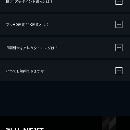
最大40%
ポイント還元とは？
※
※
作品によって必要なポイントが異なります。
フルHD画質 / 4K画質とは？
月額料金を支払うタイミングは？
※
40％ポイント還元の対象は、クレジットカード決済による作品の購入 / レンタルです。
※
iOSアプリのUコイン決済による作品の購入 / レンタルは、20％のポイント還元です。
※
還元の対象外となる決済方法や商品があります。くわしくは
こちら
をご確認ください。
いつでも解約できますか
こちら