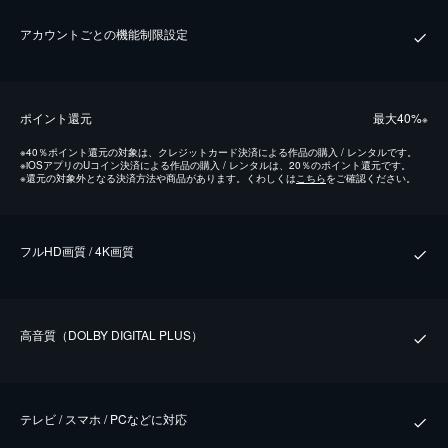
アカウントごとの機能制限設定
ポイント還元
最⼤40%
※
※
40％ポイント還元の対象は、クレジットカード決済による作品の購入 / レンタルです。
※
iOSアプリのUコイン決済による作品の購入 / レンタルは、20％のポイント還元です。
※
還元の対象外となる決済方法や商品があります。くわしくは
こちら
をご確認ください。
フルHD画質 / 4K画質
⾼⾳質（DOLBY DIGITAL PLUS）
テレビ / スマホ / PCなどに対応