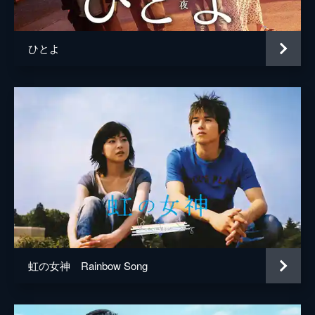
音楽
かみむら周平
製作
香月純一
ひとよ
木下直哉
重村博文
日達長夫
塚本勲
北川直樹
喜多埜裕明
堀徹
伊藤伸彦
虹の女神 Rainbow Song
小野田丈士
古玉國彦