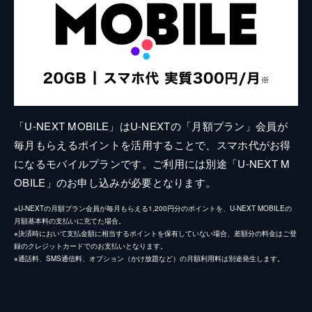
「U-NEXT MOBILE」はU-NEXTの「月額プラン」会員が
毎月もらえるポイントを活用することで、スマホ代がお得
になるモバイルプランです。ご利用には別途「U-NEXT M
OBILE」のお申し込みが必要となります。
※U-NEXTの月額プラン会員が毎月もらえる1,200円分のポイントを、U-NEXT MOBILEの
月額基本料の支払いに充てた場合。
※決済時において支払金額に相当するポイントを保有していない場合、差額分の料金はご登
録のクレジットカードでのお支払いとなります。
※通話料、SMS通信料、オプション（かけ放題など）の月額利用料は別途発生します。