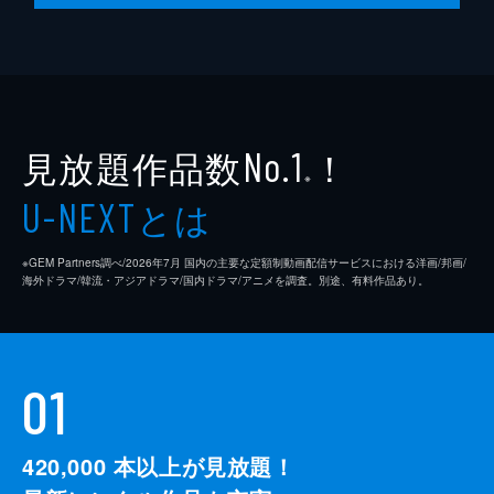
フランスの有名料理店の日本支店開店披露の
場で雄山と山岡はまたも反目し合う。日本の
懐石料理が最も完成度が高いという雄山に対
して、士郎はカツオの刺身をマヨネーズで食
べさせてみるのだが…。
26分
見放題作品数
！
No.1
※
とは
U-NEXT
※GEM Partners調べ/2026年7⽉ 国内の主要な定額制動画配信サービスにおける洋画/邦画/
海外ドラマ/韓流・アジアドラマ/国内ドラマ/アニメを調査。別途、有料作品あり。
01
420,000
本以上が見放題！