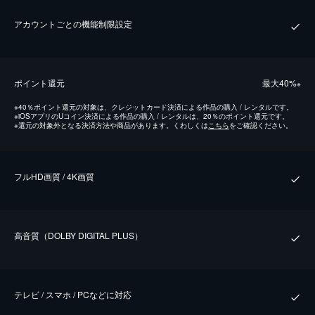
アカウントごとの機能制限設定
ポイント還元
最⼤40%
※
※
40％ポイント還元の対象は、クレジットカード決済による作品の購入 / レンタルです。
※
iOSアプリのUコイン決済による作品の購入 / レンタルは、20％のポイント還元です。
※
還元の対象外となる決済方法や商品があります。くわしくは
こちら
をご確認ください。
フルHD画質 / 4K画質
⾼⾳質（DOLBY DIGITAL PLUS）
テレビ / スマホ / PCなどに対応