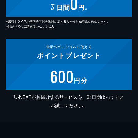
0
31
日間
円
※
※無料トライアル期間終了日の翌日が属する月から月額料金が発生します。
※日割りでのご請求はいたしません。
最新作の
レンタルに使える
ポイント
プレゼント
600
円分
U-NEXTがお届けするサービスを、31日間ゆっくりと
お試しください。