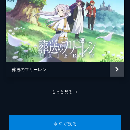
てガスで調理していた。板前の金三だけは頑
なにガスで焼くことを拒んだが主人・木元は
耳を貸さない。その後、中松警部の協力で板
前の金三は炭火調理の店を出し…。
26分
#8 接待の妙
寄付を募ることを目的に企画された東西新聞
社主催の会食会。大日石油社長・成沢にご馳
走し、大型の寄付を目論むが失敗してしま
う。だが辰さんのデパート試食品巡りが功を
奏して一億円の寄付を受けることになった。
葬送のフリーレン
26分
#9 寿司の心
銀座で一番と言われている寿司屋・銀五郎。
もっと見る
＋
おごり高ぶって「ネタも一流、ご飯も一流」
と自画自賛する店主に対して、士郎はまずい
と言い放つ。そしてCTスキャンを使ってま
でそのまずさを科学的に立証する。
26分
今すぐ観る
#10 料理のルール