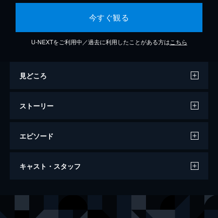
今すぐ観る
U-NEXTをご利用中／過去に利用したことがある方は
こちら
見どころ
ストーリー
エピソード
#1 究極のメニュー
キャスト・スタッフ
憧れていた東西新聞社に入社した栗田ゆう
子。彼女の初仕事は社運を懸けた大仕事であ
る究極のメニュー作りだった。そのコンビを
声の出演
山岡士郎
井上和彦
組んだ相手は運の悪いことに社内一のぐうた
栗田ゆう子
荘真由美