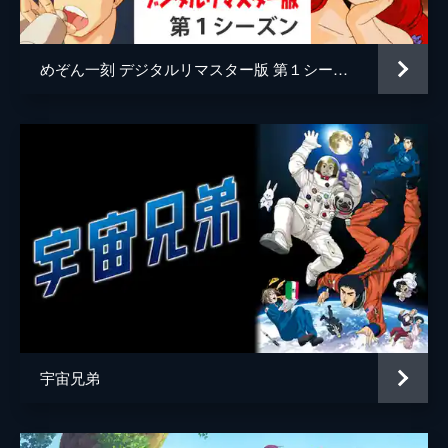
キャラクターデザイン
河南正昭
美味しくない」と言い放つ。山岡は怒る社長
とさとるの両方をかばう。
原作
雁屋哲
26分
めぞん一刻 デジタルリマスター版 第１シーズン
花咲アキラ
#5 そばツユの深味
日本そばの屋台を出した花川だが、うまいそ
音楽
大谷和夫
ばつゆを作ることができなかった。そんな花
川に士郎が助け船を出す。花川が心を開いて
演出
遠藤徹哉
作ったそばつゆでそば通の中松警部から営業
許可証を取ろうとする。
谷田部勝義
26分
松園公
#6 幻の魚
刺身は鯖が一番と胸を張る士郎。ところが、
作画監督
河南正昭
雄山をはじめ、同席したほかの人々にバカに
アニメーション制作
シンエイ
され、ゆう子も気が気ではない。そんな中、
士郎は自信を持って葉山の鯖を推す。父であ
る雄山との対決に勝利したいところだが…。
宇宙兄弟
26分
#7 炭火の魔力
鰻の老舗「筏屋」は質よりも量を重視してい