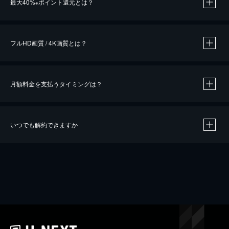
最大40%
ポイント還元とは？
※
※
作品によって必要なポイントが異なります。
フルHD画質 / 4K画質とは？
月額料金を支払うタイミングは？
※
40％ポイント還元の対象は、クレジットカード決済による作品の購入 / レンタルです。
※
iOSアプリのUコイン決済による作品の購入 / レンタルは、20％のポイント還元です。
※
還元の対象外となる決済方法や商品があります。くわしくは
こちら
をご確認ください。
いつでも解約できますか
こちら