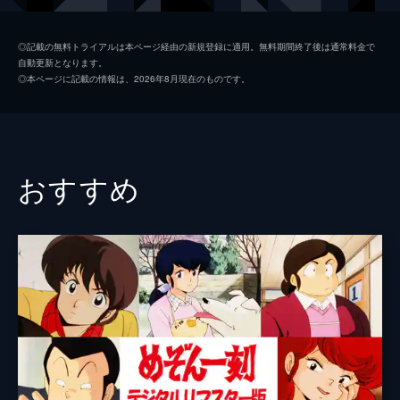
ら先輩社員・山岡士郎で…。
26分
谷村文化部長
嶋俊介
#2 士郎対父・雄山
◎記載の無料トライアルは本ページ経由の新規登録に適用。無料期間終了後は通常料金で
自動更新となります。
山岡士郎は超一流の美食家をうならせるレベ
小泉編集局長
加藤治
◎本ページに記載の情報は、2026年8月現在のものです。
ルの料理通なのに「究極のメニュー」作りは
花村典子
佐久間レイ
全く進展していかない。その理由は、彼の父
親が希代の美食家のために家庭を崩壊させて
田畑絹江
水原リン
しまったからだった。
26分
大原社主
阪脩
おすすめ
#3 野菜の鮮度
海原雄山
大塚周夫
父である雄山との対決に敗れた士郎は一念発
起する。そして、「究極のメニュー」作りに
唐山陶人
富田耕生
真剣に取り組む。ゆう子と山岡は、とにかく
新鮮をキャッチフレーズに開店したデパート
岡星精一
若本規夫
を取材することになった。
青野武
26分
#4 活きた魚
中尾隆聖
美食家として名高い大月エレクトロン社長に
招かれてご馳走になっている山岡とゆう子。
監督
竹内啓雄
社員である子供のさとるは正直に「ちっとも