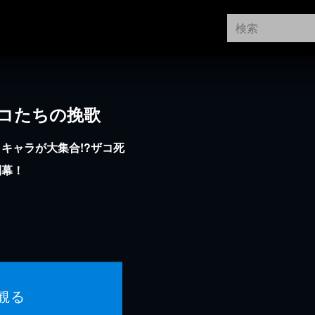
ザコたちの挽歌
キャラが大集合!?ザコ死
開幕！
観る