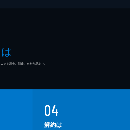
とは
マ/アニメを調査。別途、有料作品あり。
04
解約は