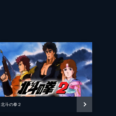
司
磨
日
馬
グル
北斗の拳２
。