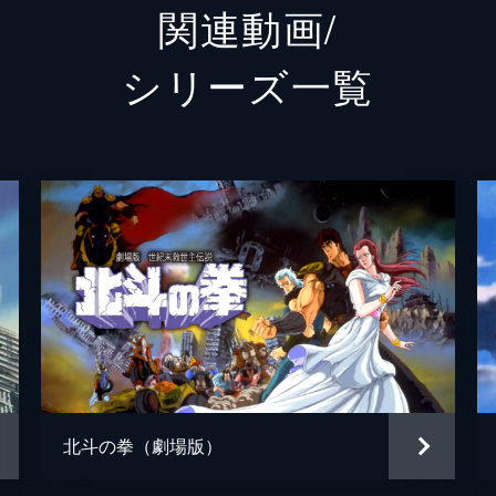
関連動画/
倉尾宏
。そこにいたのはどう見ても違和感しかないばばあだった。
シリーズ⼀覧
三浦誠
長谷卓
イドカーに乗せてもらって巡回に出かける。今日はツーリング
齋藤佑
動楽
！
ンドラにやってきたノブ。そこで待っていたのは、獄長のウイ
！
北斗の拳（劇場版）
顔絵に見覚えのあるノブ。「胸に七つの傷がある男」とは...