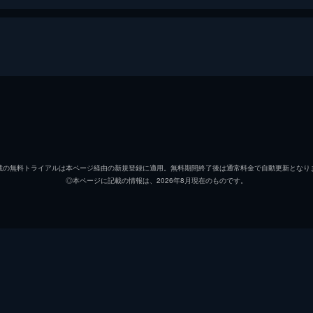
りついた就職先は何と拳王軍だった!?志望者よりも死亡者が
きていられるのか?
ノブ
下野紘
ザク
拝真之
ちに連れられて村を襲いにいく。そして、奇妙なテンションで
載の無料トライアルは本ページ経由の新規登録に適用。無料期間終了後は通常料金で自動更新となり
◎本ページに記載の情報は、2026年8月現在のものです。
バーズ
矢野正
高橋伸
武論尊
は拳王軍の隊長・バーズから拳王軍の心構えを仕込まれる。
原哲夫