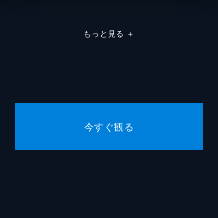
っ！
もっと見る
＋
がある男」に遭遇した。この男は果たして...?
のザコたちと共にサザンクロスへ偵察に向かう。
今すぐ観る
のぢどっ！
には、孤児のタキと孤児たちの面倒を見ているトヨがいた。