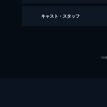
キャスト・スタッフ
第1話 拳王軍にようごぼっ！
就職難の世紀末、一般人のノブがたど
危険過ぎる職場で、ノブはいつまで生
声の出演
4分
第2話 略奪に出発だばばっ！
新人の歓迎会と称して、ノブはザコた
◎記
奪が始まる。
4分
ナレーション
第3話 拳王軍の心構えぶばっ！
原作
立派な拳王軍の一員になるべく、ノブ
4分