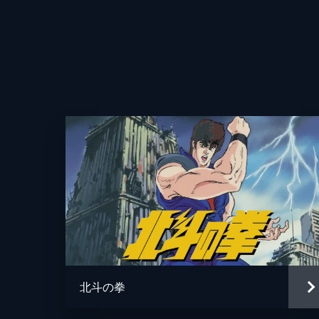
第4話 拳王軍の予行演じゅゔっ！
待ち伏せ作戦の審査員を頼まれたノブ
音楽
4分
第5話 今日はツーリングびよよら！
演出
バイクに乗ったことのないノブは、サ
和で...。
4分
アニメーション制作
第6話 新人研修はカサンドラでべっ
新人研修のため、“鬼の泣く街”カサ
だった。
4分
第7話 要注意人物を指名でばばいっ
北斗の拳
仲間の不審死に関係する要注意人物の似