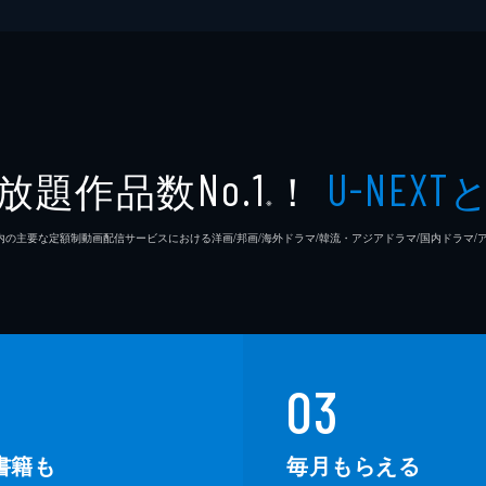
放題作品数
！
No.1
U-NEXT
※
26年7⽉ 国内の主要な定額制動画配信サービスにおける洋画/邦画/海外ドラマ/韓流・アジアドラマ/国内ドラ
03
書籍も
毎月もらえる