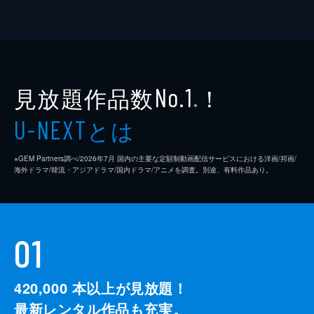
見放題作品数
！
No.1
※
とは
U-NEXT
※GEM Partners調べ/2026年7⽉ 国内の主要な定額制動画配信サービスにおける洋画/邦画/
海外ドラマ/韓流・アジアドラマ/国内ドラマ/アニメを調査。別途、有料作品あり。
01
420,000
本以上が見放題！
最新レンタル作品も充実。