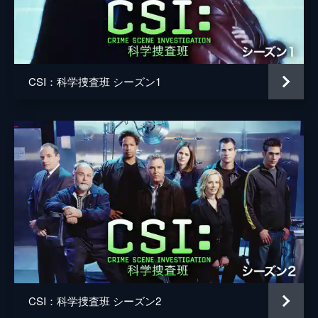
クレイグ・オニール
ャクソンと判明。一方、内部調査局はグリッ
ソムとサラの現場復帰に疑問を抱き始める。
サフィア・Ｍ・ディリー
43分
グレアム・ティール
第5話 手段を選ばず
管制官に応答せずマッカラン空港に着陸した
CSI：科学捜査班 シーズン1
サマンサ・ハンフリー
貨物機。ハイジャックの恐れからSWATが突
入するが、貨物機の内部で乗組員全員が殺害
マリサ・タム
されていた。捜査を進めると、積み荷から
200万ドル分のカジノチップが消えていた。
43分
第6話 ピエロの涙
ホッジスが捏造したとされる証拠を捏造した
のは元検視官、マーティン・クラインだとい
う確証が掴めた直後、クラインが爆殺され
る。一方フォルサムとアリーは死体発見の通
報があったモーテルへ向かうことに。
43分
第7話 血塗られた白馬
CSI：科学捜査班 シーズン2
放置された血まみれの白馬の首に埋め込まれ