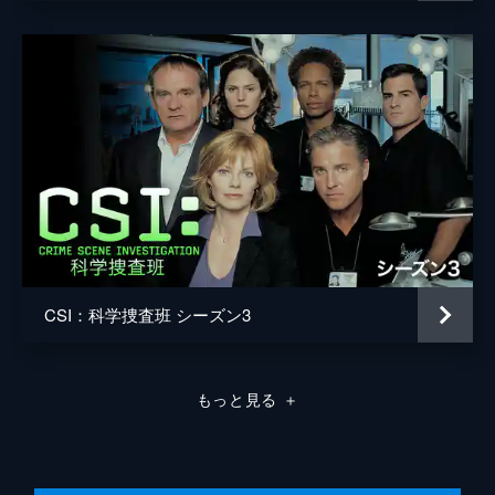
ていたマイクロチップから馬主が判明。CSI
チームは未成年の殺人犯の更生施設にたどり
つく。一方、グリッソムとサラはデヴィッ
ド・ホッジスの一件の第一容疑者に詰め寄
る。
43分
第8話 ドロドロの真実
コンベンションセンター経営者の自宅に忍び
込んだ泥棒が、バスタブで頭蓋骨と液状化し
た何かを見つけて通報する。バスタブから回
収した腕時計から、その液状化した人体はこ
の家に住むエリック・ショーと推定され...。
43分
CSI：科学捜査班 シーズン3
第9話 天使と悪魔
道路工事現場で男女の焼けた遺体が発見され
る。男の頭部には角が、女の背中には羽がつ
もっと見る
＋
いていた。検視の結果、2人は奇っ怪なショ
ーのパフォーマーで、身体改造の手術を受け
たジョナとトーリ夫妻と判明する。
43分