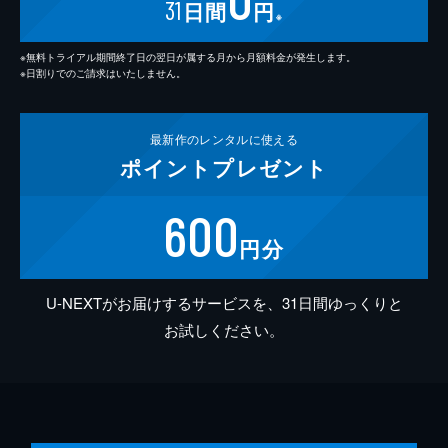
31
日間
円
※
※無料トライアル期間終了日の翌日が属する月から月額料金が発生します。
※日割りでのご請求はいたしません。
最新作の
レンタルに使える
ポイント
プレゼント
600
円分
U-NEXTがお届けするサービスを、31日間ゆっくりと
お試しください。