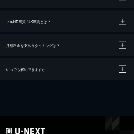
※
作品によって必要なポイントが異なります。
フルHD画質 / 4K画質とは？
月額料金を支払うタイミングは？
※
40％ポイント還元の対象は、クレジットカード決済による作品の購入 / レンタルです。
※
iOSアプリのUコイン決済による作品の購入 / レンタルは、20％のポイント還元です。
※
還元の対象外となる決済方法や商品があります。くわしくは
こちら
をご確認ください。
いつでも解約できますか
こちら