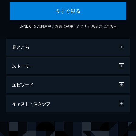
今すぐ観る
U-NEXTをご利用中／過去に利用したことがある方は
こちら
見どころ
ストーリー
エピソード
第1話 姿なき敵
キャスト・スタッフ
視力が衰えて引退生活を送る元警部のブラス
が、自宅で襲われる。ラスベガス市警CSI主
任・マックスは、駆けつけたサラ・サイドル
出演
マキシン・“マックス”・ロビー
ポーラ・ニューサム
と共に捜査を始めるが、その直後「ブラスは
ジョシュア・フォルサム
マット・ローリア