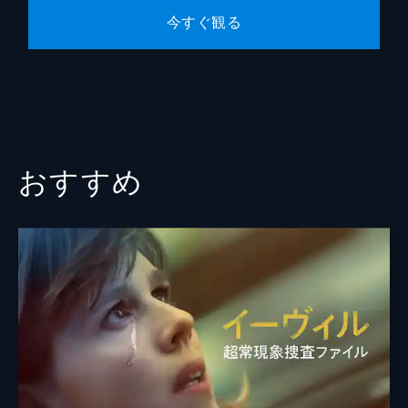
第10話 真実の証明
今すぐ観る
姿を消したデヴィッド・ホッジス。ネット上
には、証拠捏造に関わったと告白するホッジ
スの動画が投稿されていた。居場所を突き止
め、ラボの信頼を取り戻すため、CSIのチー
ムは一丸となってあらゆる証拠を探す。
43分
おすすめ