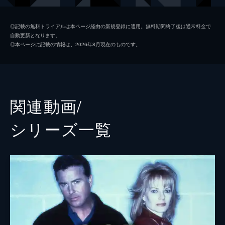
始まり」というメッセージが届く。
43分
アリー・ラジャーン
マンディープ・ディロン
第2話 快楽の罠
◎記載の無料トライアルは本ページ経由の新規登録に適用。無料期間終了後は通常料金で
自動更新となります。
ギル・グリッソムとサラ・サイドルが証拠の
ヒューゴ・ラミレス
メル・ロドリゲス
◎本ページに記載の情報は、2026年8月現在のものです。
捏造に関わった元同僚を助けにやってくる。
サラ・サイドル
ジョージャ・フォックス
マキシンとCSIのチームは、結婚式当日に殺
害されたカップルの事件を捜査。証拠をたど
ギル・グリッソム
ウィリアム・ピーターセン
りラスベガスの上流階級の色欲な裏側へ...。
43分
監督
ユタ・ブリースウィッツ
関連動画/
第3話 隠れた素顔
ネイサン・ホープ
グリッソムとサラはデヴィッド・ホッジスの
シリーズ⼀覧
容疑を調べる。内部調査局も加わり状況は緊
ニコール・ルビオ
迫する。CSIへの圧力が高まるなか、大規模
なゲームのトーナメントを前に、噴水に浮か
ケネス・フィンク
ぶゲームデザイナーの死体が発見される。
ベニー・ブーム
43分
第4話 裁きの儀式
クリスティーン・ムーア
ハイビスカスホテルのバーベキュー・ピット
から遺体が掘り出され、CSIが捜査。被害者
脚本
ジェイソン・トレイシー
はホテルのオーナーの息子、ジェレミー・ジ