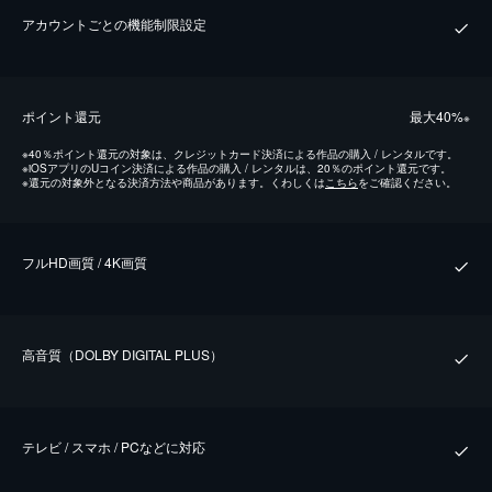
アカウントごとの機能制限設定
ポイント還元
最⼤40%
※
※
40％ポイント還元の対象は、クレジットカード決済による作品の購入 / レンタルです。
※
iOSアプリのUコイン決済による作品の購入 / レンタルは、20％のポイント還元です。
※
還元の対象外となる決済方法や商品があります。くわしくは
こちら
をご確認ください。
フルHD画質 / 4K画質
⾼⾳質（DOLBY DIGITAL PLUS）
テレビ / スマホ / PCなどに対応