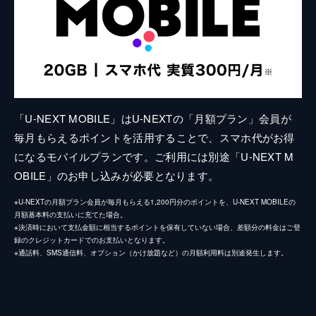
「U-NEXT MOBILE」はU-NEXTの「月額プラン」会員が
毎月もらえるポイントを活用することで、スマホ代がお得
になるモバイルプランです。ご利用には別途「U-NEXT M
OBILE」のお申し込みが必要となります。
※U-NEXTの月額プラン会員が毎月もらえる1,200円分のポイントを、U-NEXT MOBILEの
月額基本料の支払いに充てた場合。
※決済時において支払金額に相当するポイントを保有していない場合、差額分の料金はご登
録のクレジットカードでのお支払いとなります。
※通話料、SMS通信料、オプション（かけ放題など）の月額利用料は別途発生します。