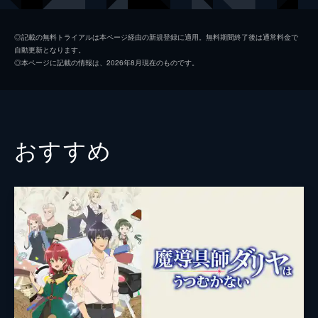
た者たちへの報復を誓う。
15分
アリアン・トレビアーズ
麻倉もも
第2話 神殿の闇
◎記載の無料トライアルは本ページ経由の新規登録に適用。無料期間終了後は通常料金で
自動更新となります。
いつもかばってくれる親友・アリアンに裏切
ガロット・バンス
浦和希
◎本ページに記載の情報は、2026年8月現在のものです。
られたルーアのもとに現れたのは第二王子・
シジー・ルビン
興津和幸
スウェンだった。「一緒に復讐をしない
か?」ともちかけるスウェンから、ルーアは
サリッド・ジード＝クロウン
前野智昭
驚くべき神殿の闇を聞かされる。
13分
ディアナ・ペリドット
津田美波
おすすめ
第3話 怪しい人影
ルイズ・リストン
土田玲央
神官長の秘密を探るため、王宮の書館でユア
ン族の情報を調べるルーア。その夜、神官長
ロズ・デドモンド
鳥海浩輔
とユアン族、ルーアの親友だったアリアンの
密談現場を目撃してしまい...。
監督
千佐希
13分
原案
編乃肌
第4話 女たらし子爵
第二王子のスウェンと手を組んだルーア。ス
音楽
onoken
ウェンは2人でデドモンド子爵の舞踏会へ潜
入し、悪事の証拠を掴むことを提案する。一
アニメーション制作
Imagica Infos
方、アリアンも騎士団長・ガロットと共に舞