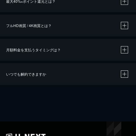
最大40%
ポイント還元とは？
※
※
作品によって必要なポイントが異なります。
フルHD画質 / 4K画質とは？
月額料金を支払うタイミングは？
※
40％ポイント還元の対象は、クレジットカード決済による作品の購入 / レンタルです。
※
iOSアプリのUコイン決済による作品の購入 / レンタルは、20％のポイント還元です。
※
還元の対象外となる決済方法や商品があります。くわしくは
こちら
をご確認ください。
いつでも解約できますか
こちら