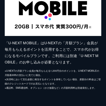
「U-NEXT MOBILE」はU-NEXTの「月額プラン」会員が
毎月もらえるポイントを活用することで、スマホ代がお得
になるモバイルプランです。ご利用には別途「U-NEXT M
OBILE」のお申し込みが必要となります。
※U-NEXTの月額プラン会員が毎月もらえる1,200円分のポイントを、U-NEXT MOBILEの
月額基本料の支払いに充てた場合。
※決済時において支払金額に相当するポイントを保有していない場合、差額分の料金はご登
録のクレジットカードでのお支払いとなります。
※通話料、SMS通信料、オプション（かけ放題など）の月額利用料は別途発生します。