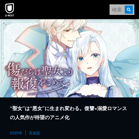
本文へスキップ
“聖女”は“悪女”に生まれ変わる。復讐×溺愛ロマンス
の人気作が待望のアニメ化
2025年
見放題