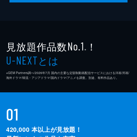
官長らの関与の証拠は得られなかった。国王
陛下に謁見を命じられたルーアは王宮に向か
うが、道中で次期国王と目されるスウェンの
兄・サリッドと出会う。
13分
見放題作品数
！
No.1
※
とは
U-NEXT
※GEM Partners調べ/2026年7⽉ 国内の主要な定額制動画配信サービスにおける洋画/邦画/
海外ドラマ/韓流・アジアドラマ/国内ドラマ/アニメを調査。別途、有料作品あり。
01
420,000
本以上が見放題！