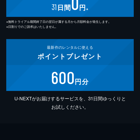
0
31
日間
円
※
※無料トライアル期間終了日の翌日が属する月から月額料金が発生します。
※日割りでのご請求はいたしません。
最新作の
レンタルに使える
ポイント
プレゼント
600
円分
U-NEXTがお届けするサービスを、31日間ゆっくりと
お試しください。