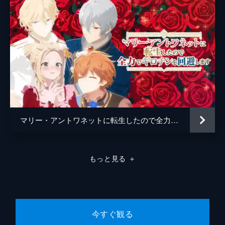
方、デドモンドとの接触に成功したルーア
は、単身でデドモンドの自室に向かうこと
に。
13分
第8話 命か金か
寝室でデドモンドと接触するルーア。聖女の
能力で彼を追い詰め、悪事の証拠を掴もうと
するのだが...。一方、待機していたスウェン
の側近・シジーはアリアンと不審な男の密会
を目撃していた。
13分
マリー・アントワネットに転生したので全力でギロチンを回避します
第9話 決着
突然舞踏会に魔獣が現れ、会場は大パニック
に陥る。魔獣と相対し、戦いのなかでルーア
もっと見る
＋
を逃がそうとするスウェン。しかしルーアに
は秘策があり...?彼女は隠していたもう一つ
の能力があった...。
13分
第10話 国王陛下からの呼び出し
今すぐ観る
デドモンドの悪事を暴いた2人だったが、神