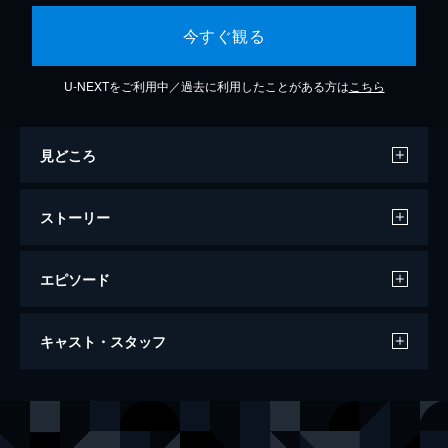
今すぐ観る
U-NEXTをご利用中／過去に利用したことがある方は
こちら
見どころ
ストーリー
エピソード
第1話 傷だらけ聖女
キャスト・スタッフ
治癒の力を持ちながら欠陥聖女と呼ばれるル
ーアは、思い人であるガロットを命懸けで救
う。だが功績は親友・アリアンに奪われ、2
声の出演
ルーア・レストアット
瀬戸麻沙美
人は婚約。全てを失ったルーアは、信じてい
スウェン・ジード＝クロウン
斉藤壮馬