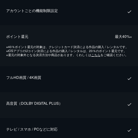
アカウントごとの機能制限設定
ポイント還元
最⼤40%
※
※
40％ポイント還元の対象は、クレジットカード決済による作品の購入 / レンタルです。
※
iOSアプリのUコイン決済による作品の購入 / レンタルは、20％のポイント還元です。
※
還元の対象外となる決済方法や商品があります。くわしくは
こちら
をご確認ください。
フルHD画質 / 4K画質
⾼⾳質（DOLBY DIGITAL PLUS）
テレビ / スマホ / PCなどに対応