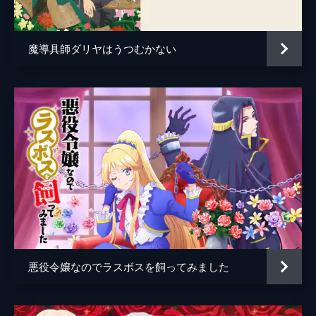
Imageworks studio
踏会へ行く計画を立てていた。
13分
制作
SORAJIMA
第5話 舞踏会へ
魔導具師ダリヤはうつむかない
第二王子のスウェンから贈られたドレスを身
に着け、共に舞踏会へ潜入するルーア。デド
モンドへ接近しようとするが、そこに現れた
のはアリアンと正義感あふれる騎士団長のガ
ロットだった。
13分
第6話 デドモンドの悪業
舞踏会場で挙動不審な侍女を見かけたルーア
とスウェン。侍女を会場から連れ出して事情
を聞く2人は、社交界で悪評の多い男・デド
モンドが過去に行った卑劣な所業を聞かされ
る。
15分
悪役令嬢なのでラスボスを飼ってみました
第7話 過去の出会い
自身の過去に思いをはせるスウェンは、次第
にルーアに対する想いを募らせていく。一