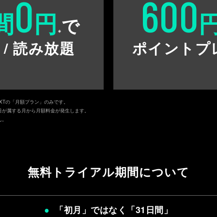
0
600
間
円
で
※
 / 読み放題
ポイントプ
EXTの「月額プラン」のみです。
日が属する月から月額料金が発生します。
ん。
無料トライアル期間について
「初月」ではなく「
31日間
」