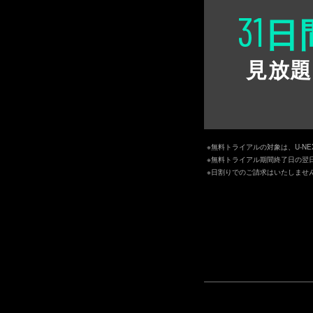
31
日
見放題
※無料トライアルの対象は、U-N
※無料トライアル期間終了日の翌
※日割りでのご請求はいたしませ