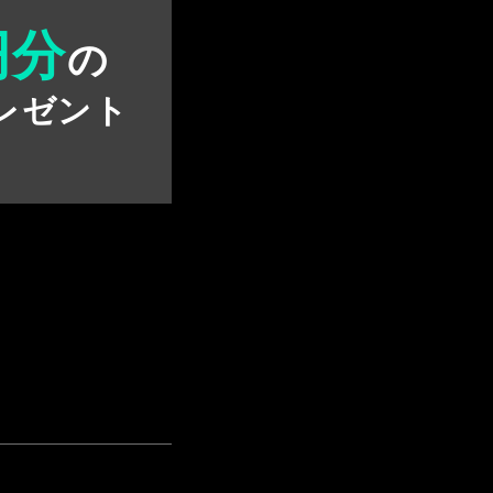
円分
の
レゼント