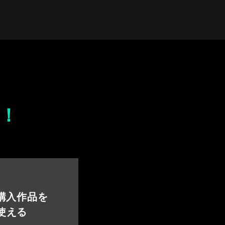
！
 購入作品を
使える