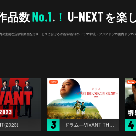
No.1
U-NEXT
作品数
！
を楽
※
26年7⽉ 国内の主要な定額制動画配信サービスにおける洋画/邦画/海外ドラマ/韓流・アジアドラマ/国内ドラ
3
4
T(2023)
ドラム―VIVANT THE ORIGIN STORY―