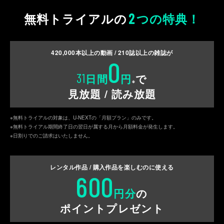
2
無料トライアルの
つの特典！
420,000
本以上の動画 /
210
誌以上の雑誌が
0
31
日間
円
で
※
見放題 / 読み放題
※無料トライアルの対象は、U-NEXTの「月額プラン」のみです。
※無料トライアル期間終了日の翌日が属する月から月額料金が発生します。
※日割りでのご請求はいたしません。
レンタル作品 / 購入作品を
楽しむのに使える
600
円分
の
ポイントプレゼント