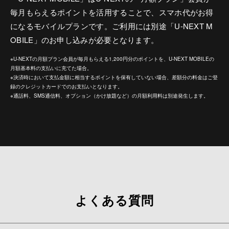
毎月もらえるポイントを活用することで、スマホ代がお得
になるモバイルプランです。ご利用には別途「U-NEXT M
OBILE」のお申し込みが必要となります。
※U-NEXTの月額プラン会員が毎月もらえる1,200円分のポイントを、U-NEXT MOBILEの
月額基本料の支払いに充てた場合。
※決済時において支払金額に相当するポイントを保有していない場合、差額分の料金はご登
録のクレジットカードでのお支払いとなります。
※通話料、SMS通信料、オプション（かけ放題など）の月額利用料は別途発生します。
よくある質問