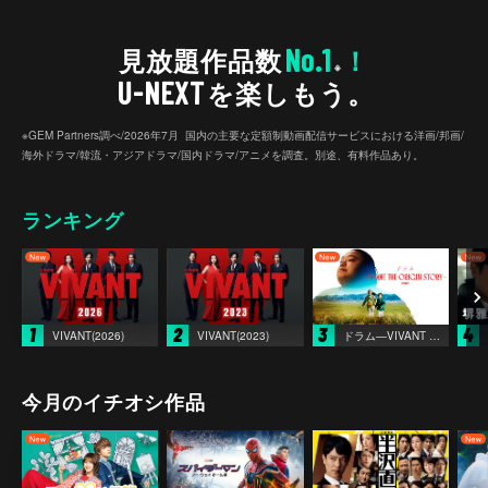
No.1
見放題作品数
！
※
U-NEXT
を楽しもう。
※GEM Partners調べ/2026年7⽉ 国内の主要な定額制動画配信サービスにおける洋画/邦画/
海外ドラマ/韓流・アジアドラマ/国内ドラマ/アニメを調査。別途、有料作品あり。
ランキング
1
2
3
4
VIVANT(2026)
VIVANT(2023)
ドラム―VIVANT THE ORIGIN STORY―
今月のイチオシ作品