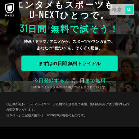
エンタメもスポーツも、
本文へスキップ
U-NEXT
ひとつで。
31
日間 無料で試そう！
映画 / ドラマ / アニメから、スポーツやマンガまで。
あなたの“観たい”を、ぞくぞく配信。
まずは31日間 無料トライアル
今日登録すると
-
月
--
日
まで無料
◎画像にはレンタル作品 / 購入作品も含まれています。
◎記載の無料トライアルは本ページ経由の新規登録に適用。無料期間終了後は通常料金で
自動更新となります。
◎本ページに記載の情報は、2026年8月現在のものです。