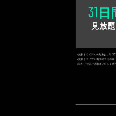
31
日
見放題
※無料トライアルの対象は、U-N
※無料トライアル期間終了日の翌
※日割りでのご請求はいたしませ