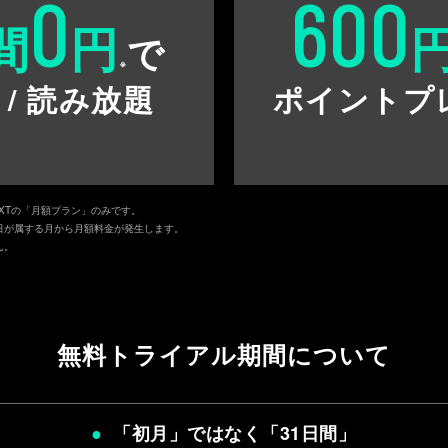
0
600
間
円
で
※
 / 読み放題
ポイントプ
EXTの「月額プラン」のみです。
日が属する月から月額料金が発生します。
ん。
無料トライアル期間について
「初月」ではなく「
31日間
」