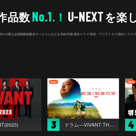
No.1
U-NEXT
作品数
！
を楽
※
26年7⽉ 国内の主要な定額制動画配信サービスにおける洋画/邦画/海外ドラマ/韓流・アジアドラマ/国内ドラ
3
4
T(2023)
ドラム―VIVANT THE ORIGIN STORY―