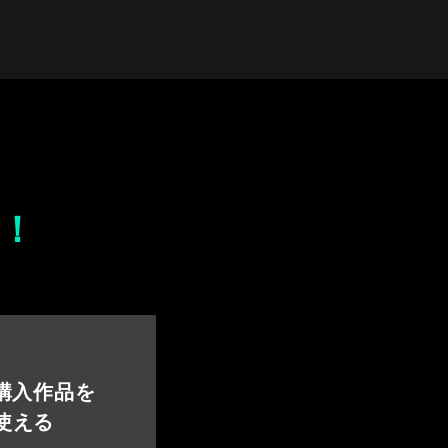
！
 購入作品を
使える