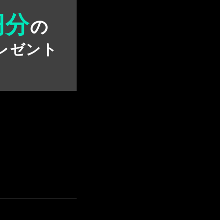
円分
の
レゼント