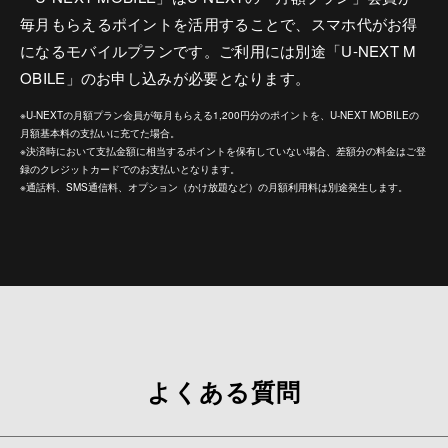
毎月もらえるポイントを活用することで、スマホ代がお得
になるモバイルプランです。ご利用には別途「U-NEXT M
OBILE」のお申し込みが必要となります。
※U-NEXTの月額プラン会員が毎月もらえる1,200円分のポイントを、U-NEXT MOBILEの
月額基本料の支払いに充てた場合。
※決済時において支払金額に相当するポイントを保有していない場合、差額分の料金はご登
録のクレジットカードでのお支払いとなります。
※通話料、SMS通信料、オプション（かけ放題など）の月額利用料は別途発生します。
よくある質問