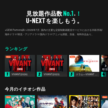
No.1
見放題作品数
！
※
U-NEXT
を楽しもう。
※GEM Partners調べ/2026年7⽉ 国内の主要な定額制動画配信サービスにおける洋画/邦画/
海外ドラマ/韓流・アジアドラマ/国内ドラマ/アニメを調査。別途、有料作品あり。
ランキング
1
2
3
4
VIVANT(2026)
VIVANT(2023)
ドラム―VIVANT THE ORIGIN STORY―
今月のイチオシ作品