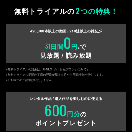
2
無料トライアルの
つの特典！
420,000
本以上の動画 /
210
誌以上の雑誌が
0
31
日間
円
で
※
見放題 / 読み放題
※無料トライアルの対象は、U-NEXTの「月額プラン」のみです。
※無料トライアル期間終了日の翌日が属する月から月額料金が発生します。
※日割りでのご請求はいたしません。
レンタル作品 / 購入作品を
楽しむのに使える
600
円分
の
ポイントプレゼント