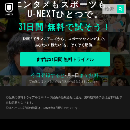
エンタメもスポーツも、
本文へスキップ
U-NEXT
ひとつで。
31
日間 無料で試そう！
映画 / ドラマ / アニメから、スポーツやマンガまで。
あなたの“観たい”を、ぞくぞく配信。
まずは31日間 無料トライアル
今日登録すると
-
月
--
日
まで無料
◎画像にはレンタル作品 / 購入作品も含まれています。
◎記載の無料トライアルは本ページ経由の新規登録に適用。無料期間終了後は通常料金で
自動更新となります。
◎本ページに記載の情報は、2026年8月現在のものです。