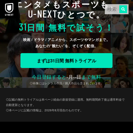
エンタメもスポーツも、
本文へスキップ
U-NEXT
ひとつで。
31
日間 無料で試そう！
映画 / ドラマ / アニメから、スポーツやマンガまで。
あなたの“観たい”を、ぞくぞく配信。
まずは31日間 無料トライアル
今日登録すると
-
月
--
日
まで無料
◎画像にはレンタル作品 / 購入作品も含まれています。
◎記載の無料トライアルは本ページ経由の新規登録に適用。無料期間終了後は通常料金で
自動更新となります。
◎本ページに記載の情報は、2026年8月現在のものです。