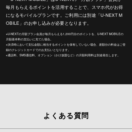
毎月もらえるポイントを活用することで、スマホ代がお得
になるモバイルプランです。ご利用には別途「U-NEXT M
OBILE」のお申し込みが必要となります。
※U-NEXTの月額プラン会員が毎月もらえる1,200円分のポイントを、U-NEXT MOBILEの
月額基本料の支払いに充てた場合。
※決済時において支払金額に相当するポイントを保有していない場合、差額分の料金はご登
録のクレジットカードでのお支払いとなります。
※通話料、SMS通信料、オプション（かけ放題など）の月額利用料は別途発生します。
よくある質問