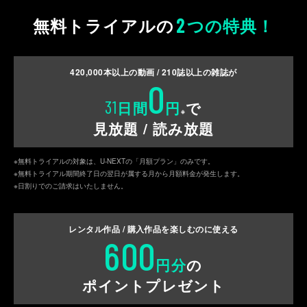
2
無料トライアルの
つの特典！
420,000
本以上の動画 /
210
誌以上の雑誌が
0
31
日間
円
で
※
見放題 / 読み放題
※無料トライアルの対象は、U-NEXTの「月額プラン」のみです。
※無料トライアル期間終了日の翌日が属する月から月額料金が発生します。
※日割りでのご請求はいたしません。
レンタル作品 / 購入作品を
楽しむのに使える
600
円分
の
ポイントプレゼント