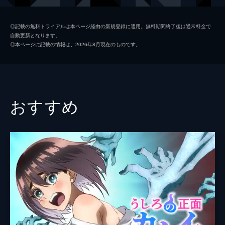
は、最強の冒険者・シルバーだった。双子の
弟を皇帝に押し上げるべく暗躍を始めた彼は
フィーネ・フォン・クライネルト
石見舞菜香
◎記載の無料トライアルは本ページ経由の新規登録に適用。無料期間終了後は通常料金で
クライネルト公爵邸を訪れ、そこで"蒼鷗
自動更新となります。
エルナ・フォン・アムスベルグ
内田真礼
姫"と称される国一番の美少女・フィーネと
◎本ページに記載の情報は、2026年8月現在のものです。
出会う。
リンフィア
本渡楓
24分
エリク・レークス・アードラー
田丸篤志
第2話 帝都でデート？
秘密を知ったフィーネを協力者に迎え、レオ
ゴードン・レークス・アードラー
竹内良太
おすすめ
ナルト陣営は帝位争いの第四勢力となった。
フィーネに帝都の案内を頼まれたアルノルト
ザンドラ・レークス・アードラー
斎賀みつき
は、彼女を変装させて街歩きへ。初めての庶
民の街を満喫するフィーネだったが...。
ヨハネス・レークス・アードラー
井上和彦
24分
クリスタ・レークス・アードラー
桑原由気
第3話 エルナ襲来
皇帝により「騎士狩猟祭」の復活が宣言さ
セバスチャン
田中正彦
れ、優勝者には「全権大使」の座が与えられ
トラウゴット・レークス・アードラー
松岡禎丞
ることに。弟・レオナルトを勝たせるため策
を練るアルノルトだが、彼の担当騎士隊に選
ミツバ
茅野愛衣
ばれたのは幼馴染みの天敵・エルナだった。
24分