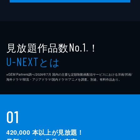
見放題作品数
！
No.1
※
とは
U-NEXT
※GEM Partners調べ/2026年7⽉ 国内の主要な定額制動画配信サービスにおける洋画/邦画/
海外ドラマ/韓流・アジアドラマ/国内ドラマ/アニメを調査。別途、有料作品あり。
01
420,000
本以上が見放題！