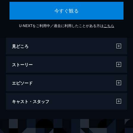
今すぐ観る
U-NEXTをご利用中／過去に利用したことがある方は
こちら
見どころ
ストーリー
エピソード
PV
キャスト・スタッフ
2分
声の出演
アルノルト・レークス・アードラー
内田雄馬
第1話 出涸らし皇子
無能を演じる第七皇子・アルノルトの正体
レオナルト・レークス・アードラー
戸谷菊之介