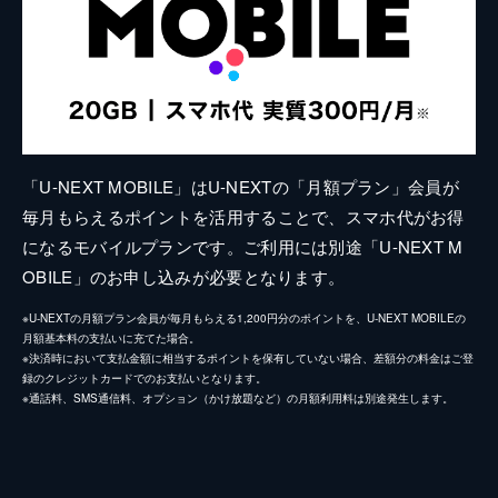
「U-NEXT MOBILE」はU-NEXTの「月額プラン」会員が
毎月もらえるポイントを活用することで、スマホ代がお得
になるモバイルプランです。ご利用には別途「U-NEXT M
OBILE」のお申し込みが必要となります。
※U-NEXTの月額プラン会員が毎月もらえる1,200円分のポイントを、U-NEXT MOBILEの
月額基本料の支払いに充てた場合。
※決済時において支払金額に相当するポイントを保有していない場合、差額分の料金はご登
録のクレジットカードでのお支払いとなります。
※通話料、SMS通信料、オプション（かけ放題など）の月額利用料は別途発生します。