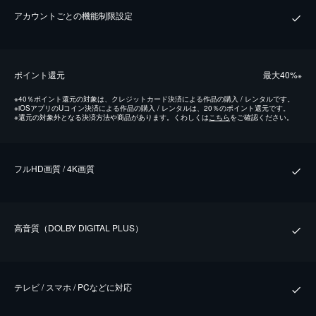
アカウントごとの機能制限設定
ポイント還元
最⼤40%
※
※
40％ポイント還元の対象は、クレジットカード決済による作品の購入 / レンタルです。
※
iOSアプリのUコイン決済による作品の購入 / レンタルは、20％のポイント還元です。
※
還元の対象外となる決済方法や商品があります。くわしくは
こちら
をご確認ください。
フルHD画質 / 4K画質
⾼⾳質（DOLBY DIGITAL PLUS）
テレビ / スマホ / PCなどに対応