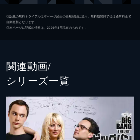
第2話 友達をつくる方法
心配性なママを安心させるために、シェルド
ジョージ・クーパー・Ｓｒ
ランス・バーバー
ンは自己啓発本を片手に友達作りを開始する
◎記載の無料トライアルは本ページ経由の新規登録に適用。無料期間終了後は通常料金で
自動更新となります。
が…。
ジョージ・“ジョージー”・クーパー・Ｊｒ
モンタナ・ジョーダン
◎本ページに記載の情報は、2026年8月現在のものです。
18分
ミッシー・クーパー
レーガン・リヴォード
第3話 初めての祈り
パパが体調不良を訴え、緊急治療室に運ばれ
コニー・タッカー
アニー・ポッツ
た。家に残された3人の子供たちは、病院を
ナレーター
ジム・パーソンズ
目指し大冒険に繰り出す。
関連動画/
21分
シリーズ⼀覧
第4話 スーパーヒーロー誕生
ソーセージをのどに詰まらせたことがキッカ
ケで固形物を食べるのが怖くなってしまった
シェルドン。だが、思わぬところで新たな世
界が開くことになる。
19分
第5話 統計による勝利の戦略
データに基づいた戦略でフットボールチーム
を勝利に導いたシェルドンは、一躍学校の人
気者になる。