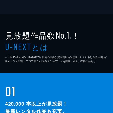
見放題作品数
！
No.1
※
とは
U-NEXT
※GEM Partners調べ/2026年7⽉ 国内の主要な定額制動画配信サービスにおける洋画/邦画/
海外ドラマ/韓流・アジアドラマ/国内ドラマ/アニメを調査。別途、有料作品あり。
01
420,000
本以上が見放題！
最新レンタル作品も充実。