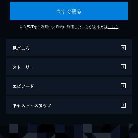
今すぐ観る
U-NEXTをご利用中／過去に利用したことがある方は
こちら
見どころ
ストーリー
エピソード
第1話 ９歳の高校生
キャスト・スタッフ
9歳のシェルドン・クーパーは、明晰な頭脳
が必ずしも生活に役立つわけではないことを
学んだのであった。
出演
シェルドン・クーパー
イアン・アーミテイジ
21分
メアリー・クーパー
ゾーイ・ペリー