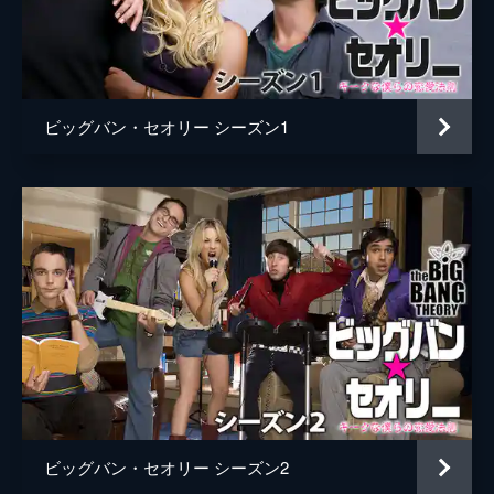
20分
第6話 ＮＡＳＡとの対決
革新的なロケットの打ち上げ方法を考えたシ
ェルドンだったが、NASAの科学者に軽くあ
ビッグバン・セオリー シーズン1
しらわれてしまう。
19分
第7話 ジョージ vs. バァバ
ブリスケットのレシピを巡ってパパとバァバ
の喧嘩が勃発。ふたりの溝を埋めるために、
子供たちが奔走することに。
19分
第8話 父の優しさ
ママ、ミッシー、バァバがヘアサロンでオシ
ャレを楽しんでいる一方、シェルドンたち
は、男水入らずの小旅行に出かけていた。
19分
第9話 兄の教え
ビッグバン・セオリー シーズン2
ジョージーにテスト勉強を教えることになっ
たシェルドンだったが、逆に、とある“技