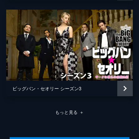
術”を兄から学ぶことになる。
19分
第10話 シェルドンにとってのベストな環
境
シェルドンがダラスにあるエリート校に転校
するため、親元を離れることに。しかし、家
族はシェルドンのいないクーパー家に耐えら
れず…。
19分
ビッグバン・セオリー シーズン3
もっと見る
＋