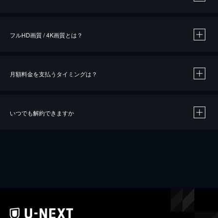
※
作品によって必要なポイントが異なります。
フルHD画質 / 4K画質とは？
月額料金を支払うタイミングは？
※
40％ポイント還元の対象は、クレジットカード決済による作品の購入 / レンタルです。
※
iOSアプリのUコイン決済による作品の購入 / レンタルは、20％のポイント還元です。
※
還元の対象外となる決済方法や商品があります。くわしくは
こちら
をご確認ください。
いつでも解約できますか
こちら