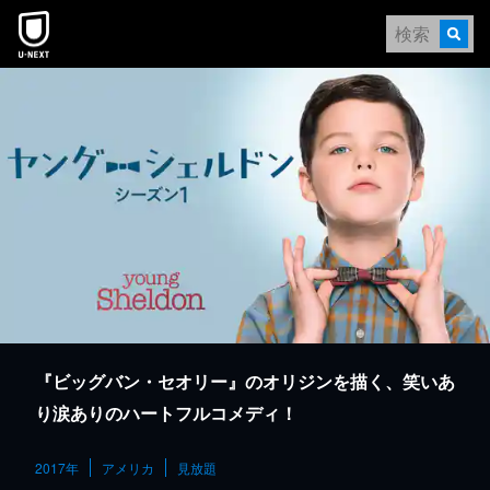
本文へスキップ
『ビッグバン・セオリー』のオリジンを描く、笑いあ
り涙ありのハートフルコメディ！
2017年
アメリカ
見放題