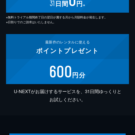
31
日間
円
※
※無料トライアル期間終了日の翌日が属する月から月額料金が発生します。
※日割りでのご請求はいたしません。
最新作の
レンタルに使える
ポイント
プレゼント
600
円分
U-NEXTがお届けするサービスを、31日間ゆっくりと
お試しください。