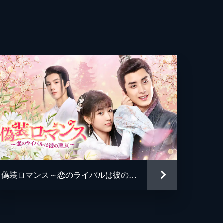
に
な
平
め
ず
偽装ロマンス～恋のライバルは彼の悪友～