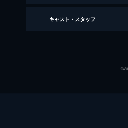
キャスト・スタッフ
第一章
舞台は花陵市。仕立屋の女将・司小念
者、男は朝廷の隠密隊の指揮官だった
えるが...。
出演
38分
第二章
◎記
何とか婚礼の儀を執り行い、司小念と
婚生活を楽しんでいたある日、絲念坊
言い争い...。
34分
監督
第三章
脚本
司小念は上官を呼び出し、新たに下っ