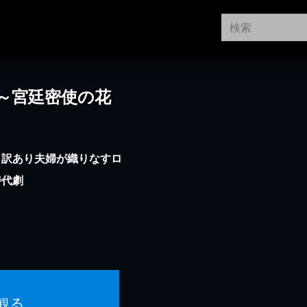
～宮廷密使の花
！訳あり夫婦が織りなすロ
時代劇
観る