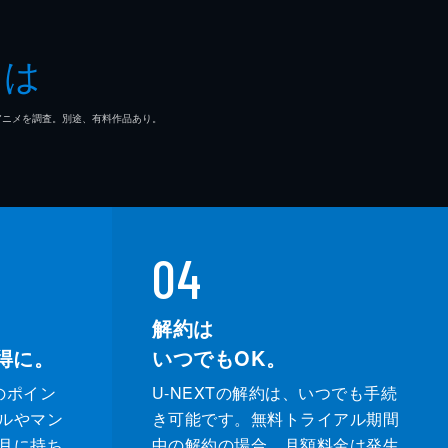
とは
マ/アニメを調査。別途、有料作品あり。
04
解約は
得に。
いつでもOK。
のポイン
U-NEXTの解約は、いつでも手続
ルやマン
き可能です。無料トライアル期間
月に持ち
中の解約の場合、月額料金は発生