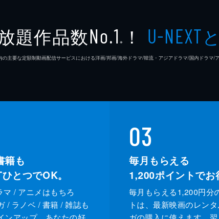
放題作品数
！
No.1
U-NEXT
※
26年7⽉ 国内の主要な定額制動画配信サービスにおける洋画/邦画/海外ドラマ/韓流・アジアドラマ/国内ドラ
03
書籍も
毎月もらえる
XTひとつでOK。
1,200
ポイントでお
ドラマ / アニメはもちろ
毎月もらえる1,200円分
/ ラノベ / 書籍 / 雑誌も
トは、最新映画のレンタ
インアップ。あなたの好
ガの購入に使えます。翌