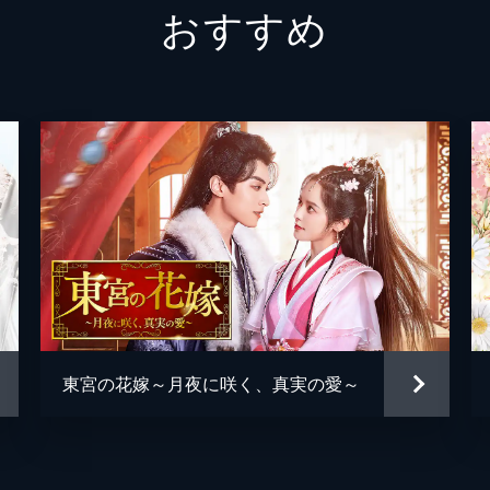
おすすめ
んな時、宝児がいくら飲んでも酒の匂いのしない酒を姉のため
行すべく乾山へ。そこで思いがけず晏無明と剣を交えることと
失敗。互いに剣で突かれた時に考えたのは、愛する人と過ごす
明のもとに司小念が訪ねてくる。夫に作った服の寸法を見るた
つも試着に同意するが、妻が武器を隠し持っていないか警戒せ
東宮の花嫁～月夜に咲く、真実の愛～