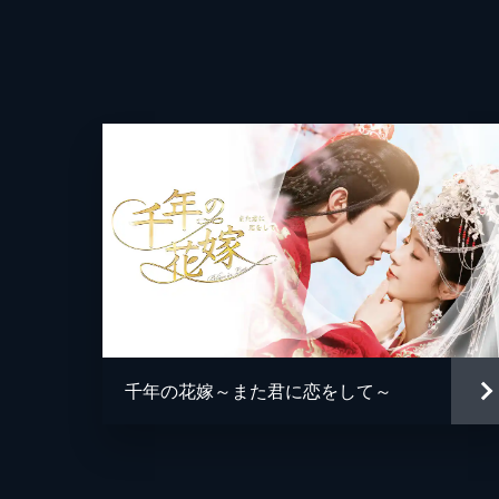
を引き受けるかどうか迷っていた。そ
造り...。
45分
第四章
覚悟を決めた司小念は暗殺の任務を遂
り、互いに傷を負う。司小念は任務に
和な日常だった。
34分
第五章
子玊を守るため乾山の別荘にいた晏無
試着をさせたいと言うのだ。警戒しつ
千年の花嫁～また君に恋をして～
にはいられず...。
39分