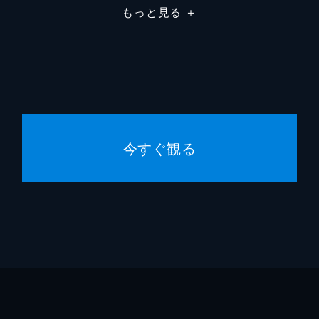
もっと見る
＋
った文房と宝児を交え4人で話しあうことに。その時、文房が
いることに気づく。司小念も過去に贈られた酒瓶について記憶
今すぐ観る