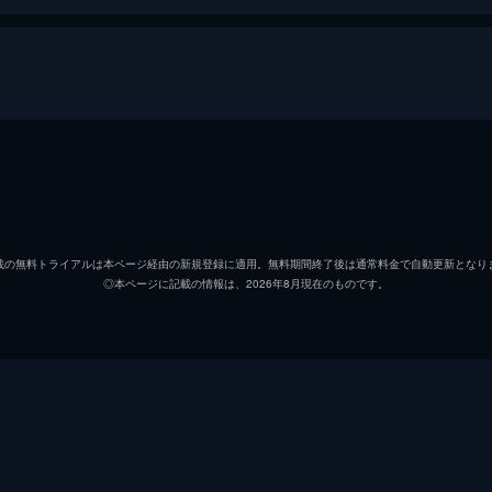
と医者の晏無明は一見すると才色兼備の恋人同士だが、女は暗
。互いに正体がバレそうになりながらも難を逃れ、婚礼前日を
フー・ダンダン
ヤン・ゾー
載の無料トライアルは本ページ経由の新規登録に適用。無料期間終了後は通常料金で自動更新となり
◎本ページに記載の情報は、2026年8月現在のものです。
シャオ・ランシン
晏無明は晴れて夫婦となった。互いに裏の顔を隠しながら甘い
に苦情を申し入れた男を司小念と晏無明のどちらが対処するか
ライ・ジエンホン
ゾン・チンジェ
ジャオ・リン
た任務は引き受けられないと告げる。一方、晏無明も新たな任