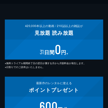
420,000
本以上の動画 /
210
誌以上の雑誌が
見放題
読み放題
0
31
日間
円
※
※無料トライアル期間終了日の翌日が属する月から月額料金が発生します。
※日割りでのご請求はいたしません。
最新作の
レンタルに使える
ポイント
プレゼント
600