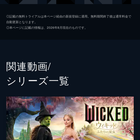
フィエロ
ジョナサン・ベイリー
特典映像 『ウィキッド 永遠の約束』をご
◎記載の無料トライアルは本ページ経由の新規登録に適用。無料期間終了後は通常料金で
自動更新となります。
自宅で
ボック
イーサン・スレイター
◎本ページに記載の情報は、2026年8月現在のものです。
1分
ファニー
ボーウェン・ヤン
特典映像 壮大な結末
ネッサローズ
マリッサ・ボーディ
2分
マダム・モリブル
ミシェル・ヨー
関連動画/
オズの魔法使い
ジェフ・ゴールドブラム
シリーズ⼀覧
ベサニー・ウィーヴァー
声の出演
コールマン・ドミンゴ
監督
ジョン・Ｍ・チュウ
脚本
ウィニー・ホルツマン
デイナ・フォックス