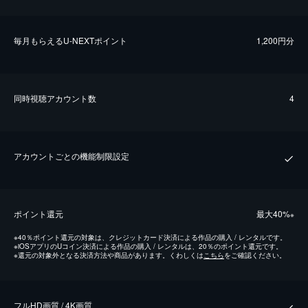
毎⽉もらえるU-NEXTポイント
1,200円分
同時視聴アカウント数
4
アカウントごとの機能制限設定
ポイント還元
最⼤40%
※
※
40％ポイント還元の対象は、クレジットカード決済による作品の購入 / レンタルです。
※
iOSアプリのUコイン決済による作品の購入 / レンタルは、20％のポイント還元です。
※
還元の対象外となる決済方法や商品があります。くわしくは
こちら
をご確認ください。
フルHD画質 / 4K画質