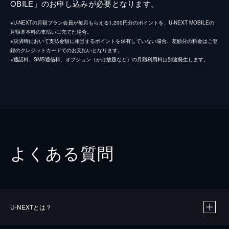
OBILE」のお申し込みが必要となります。
※U-NEXTの月額プラン会員が毎月もらえる1,200円分のポイントを、U-NEXT MOBILEの
月額基本料の支払いに充てた場合。
※決済時において支払金額に相当するポイントを保有していない場合、差額分の料金はご登
録のクレジットカードでのお支払いとなります。
※通話料、SMS通信料、オプション（かけ放題など）の月額利用料は別途発生します。
よくある質問
U-NEXTとは？