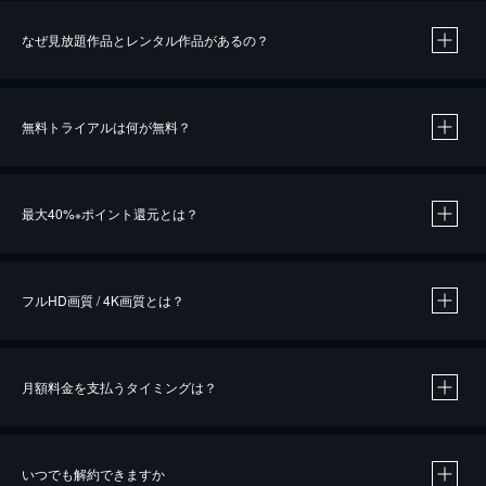
なぜ見放題作品とレンタル作品があるの？
無料トライアルは何が無料？
※
最大40%
ポイント還元とは？
※
※
作品によって必要なポイントが異なります。
フルHD画質 / 4K画質とは？
月額料金を支払うタイミングは？
※
40％ポイント還元の対象は、クレジットカード決済による作品の購入 / レンタルです。
※
iOSアプリのUコイン決済による作品の購入 / レンタルは、20％のポイント還元です。
※
還元の対象外となる決済方法や商品があります。くわしくは
こちら
をご確認ください。
いつでも解約できますか