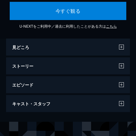
今すぐ観る
U-NEXTをご利用中／過去に利用したことがある方は
こちら
見どころ
ストーリー
エピソード
ウィキッド 永遠の約束
キャスト・スタッフ
138分
出演
エルファバ
シンシア・エリヴォ
特典映像 ちょい見せ映像
9分
グリンダ
アリアナ・グランデ