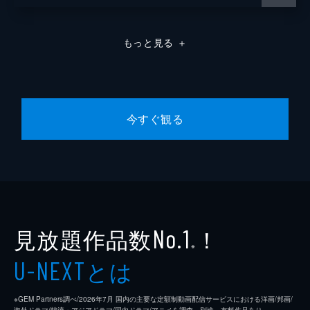
もっと見る
＋
今すぐ観る
見放題作品数
！
No.1
※
とは
U-NEXT
※GEM Partners調べ/2026年7⽉ 国内の主要な定額制動画配信サービスにおける洋画/邦画/
海外ドラマ/韓流・アジアドラマ/国内ドラマ/アニメを調査。別途、有料作品あり。