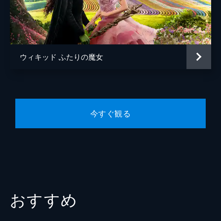
原作
グレゴリー・マグワイア
音楽
ジョン・パウエル
スティーヴン・シュワルツ
ウィキッド ふたりの魔女
製作
マーク・プラット
デヴィッド・ストーン
今すぐ観る
おすすめ