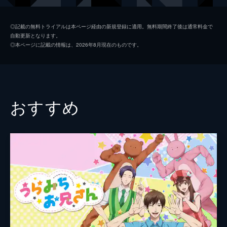
第2話 パニック！秘密のバイブル！！
乙切想
江口拓也
黒い影に教室は大混乱。退治役を押し付けら
◎記載の無料トライアルは本ページ経由の新規登録に適用。無料期間終了後は通常料金で
自動更新となります。
れた中村は内心ビビりつつもこれは「広瀬の
川村ひふみ
ファイルーズあい
◎本ページに記載の情報は、2026年8月現在のものです。
前でカッコつけるチャンス」だと、一歩ずつ
武内剛太
野津山幸宏
奴との距離をつめていく...。
24分
向井亮
田丸篤志
第3話 もしかして？これは恋！？
浜岡ゆうか
小市眞琴
美術の授業。やる気のない中村だったが、モ
おすすめ
デルが広瀬に決まり、ペンが早くなる。意気
奥田マサコ
舞原ゆめ
揚々と鼻を鳴らしていると、隣のスケッチが
目に飛び込んでくる。
大森司
笹翼
24分
幕の内
山口勝平
第4話 ミラクル！まじないの聖水！！
中村はクラスメイトの大森の存在に落胆す
宅
竹内順子
る。まさか広瀬の“幼馴染”だなんて!負のオー
ラを纏う中村へオカ研の青木山が現れ「幸運
青木山麗子
大地葉
の小瓶」を押し付けてきた。
仁王馨
武内駿輔
24分
第5話 ムカムカ！あいつらデキてんの！？