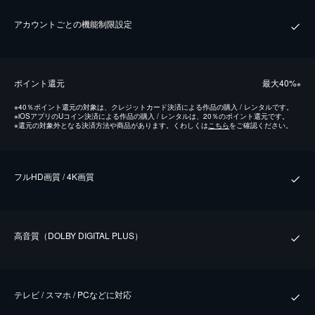
アカウントごとの機能制限設定
ポイント還元
最⼤40%
※
※
40％ポイント還元の対象は、クレジットカード決済による作品の購入 / レンタルです。
※
iOSアプリのUコイン決済による作品の購入 / レンタルは、20％のポイント還元です。
※
還元の対象外となる決済方法や商品があります。くわしくは
こちら
をご確認ください。
フルHD画質 / 4K画質
⾼⾳質（DOLBY DIGITAL PLUS）
テレビ / スマホ / PCなどに対応