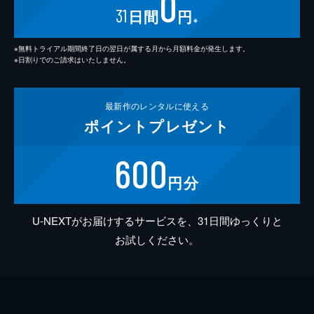
0
31
日間
円
※
※無料トライアル期間終了日の翌日が属する月から月額料金が発生します。
※日割りでのご請求はいたしません。
最新作の
レンタルに使える
ポイント
プレゼント
600
円分
U-NEXTがお届けするサービスを、31日間ゆっくりと
お試しください。