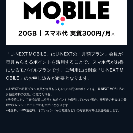
「U-NEXT MOBILE」はU-NEXTの「月額プラン」会員が
毎月もらえるポイントを活用することで、スマホ代がお得
になるモバイルプランです。ご利用には別途「U-NEXT M
OBILE」のお申し込みが必要となります。
※U-NEXTの月額プラン会員が毎月もらえる1,200円分のポイントを、U-NEXT MOBILEの
月額基本料の支払いに充てた場合。
※決済時において支払金額に相当するポイントを保有していない場合、差額分の料金はご登
録のクレジットカードでのお支払いとなります。
※通話料、SMS通信料、オプション（かけ放題など）の月額利用料は別途発生します。