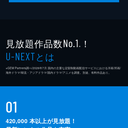
見放題作品数
！
No.1
※
とは
U-NEXT
※GEM Partners調べ/2026年7⽉ 国内の主要な定額制動画配信サービスにおける洋画/邦画/
海外ドラマ/韓流・アジアドラマ/国内ドラマ/アニメを調査。別途、有料作品あり。
01
420,000
本以上が見放題！