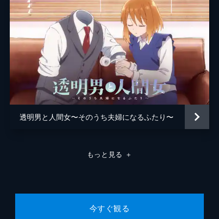
うと誘われ有頂天の中村だったが、校門で待
ち構えていたのは他校のイケメンその正体
は...。
24分
第9話 追跡！星降る夜の文化祭！！
文化祭。演劇部のフライヤーを貰い、悩みな
がら歩いていると広瀬そっくりな女性とぶつ
かってしまう。舞台を見ると、そこにはさっ
きの女性の姿が!?
24分
透明男と人間女〜そのうち夫婦になるふたり〜
第10話 新発見！放課後勉強会！！
試験前日、図書室が満員で帰ろうとした中
村。広瀬に声掛けられ、武内、向井も一緒に
みんなでファミレスへ向かう。しかし勉強な
もっと見る
＋
どはかどるわけはなく...。
24分
今すぐ観る