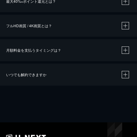
最大40%
ポイント還元とは？
※
※
作品によって必要なポイントが異なります。
フルHD画質 / 4K画質とは？
月額料金を支払うタイミングは？
※
40％ポイント還元の対象は、クレジットカード決済による作品の購入 / レンタルです。
※
iOSアプリのUコイン決済による作品の購入 / レンタルは、20％のポイント還元です。
※
還元の対象外となる決済方法や商品があります。くわしくは
こちら
をご確認ください。
いつでも解約できますか
こちら