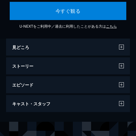
今すぐ観る
U-NEXTをご利用中／過去に利用したことがある方は
こちら
見どころ
ストーリー
エピソード
第1話 ガンバレ！中村くん！！
キャスト・スタッフ
内気な高校一年生中村男久斗は入学式で広瀬
愛貴に一目惚れ。それから1か月話せずにい
たが、妄想で準備を重ねる...。「今日こそ話
声の出演
中村男久斗
小林千晃
しかけて、友達になってやる!」
広瀬愛貴
榊原優希
24分