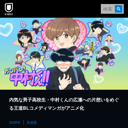
本文へスキップ
内気な男子高校生・中村くんの広瀬への片想いをめぐ
る王道BLコメディマンガがアニメ化
2026年
見放題