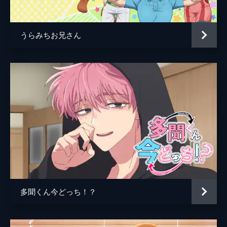
田村亜乱堂
千葉翔也
え?広瀬と夢のような触れ合いをする武内剛
太??もうイライラの限界が近い中村に、武内
松村高青
小野賢章
は視線を向けてくる。いったい何が起きてい
うらみちお兄さん
轟矗
三宅健太
るのか!?
24分
監督
梅木葵
第6話 君と！”友達”になりたくて！！
課外授業で横浜中華街へ。広瀬と同じ班にな
キャラクターデザイン
梅木葵
れた中村は、「今日こそ友達に...!」と意気込
原作
春泥
むがチャンスは訪れない。ふと広瀬を見ると
浮かない表情をしていて...。
音楽
辻田絢菜
24分
アニメーション制作
ドライブ
第7話 で、出た！学校の怪談！？
広瀬と友達になり浮かれる中村とは裏腹に、
校内は怪談話で持ちきり。それを題材に映画
を撮りたい演劇・映像部の田村は、中村たち
を引きつれ夜の学校へと向かう。
多聞くん今どっち！？
24分
第8話 ピンチ！ライバル登場！？
始まった2学期。放課後、広瀬に一緒に帰ろ