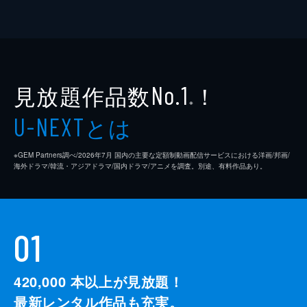
見放題作品数
！
No.1
※
とは
U-NEXT
※GEM Partners調べ/2026年7⽉ 国内の主要な定額制動画配信サービスにおける洋画/邦画/
海外ドラマ/韓流・アジアドラマ/国内ドラマ/アニメを調査。別途、有料作品あり。
01
420,000
本以上が見放題！
最新レンタル作品も充実。