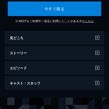
今すぐ観る
U-NEXTをご利用中／過去に利用したことがある方は
こちら
見どころ
ストーリー
エピソード
第1話 小さな勇者、ダイ
キャスト・スタッフ
デルムリン島に住む少年・ダイは、勇者に憧
れながらも育ての親の鬼面道士・ブラスのも
とで魔法使いの修行をする日々を送ってい
声の出演
ダイ
種崎敦美
た。そんなある日、デルムリン島に勇者とそ
ポップ
豊永利行