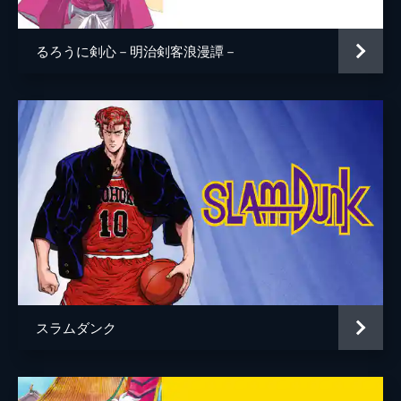
るろうに剣心－明治剣客浪漫譚－
スラムダンク