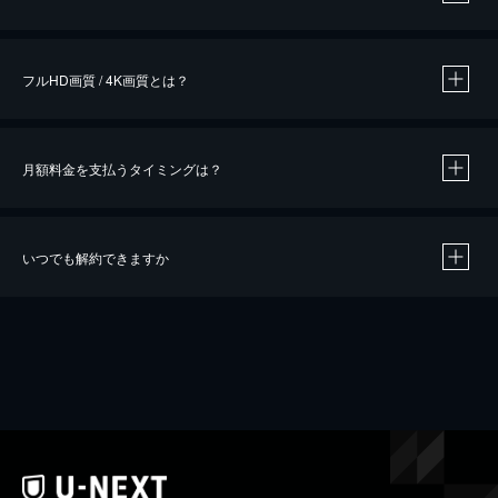
※
作品によって必要なポイントが異なります。
フルHD画質 / 4K画質とは？
月額料金を支払うタイミングは？
※
40％ポイント還元の対象は、クレジットカード決済による作品の購入 / レンタルです。
※
iOSアプリのUコイン決済による作品の購入 / レンタルは、20％のポイント還元です。
※
還元の対象外となる決済方法や商品があります。くわしくは
こちら
をご確認ください。
いつでも解約できますか
こちら