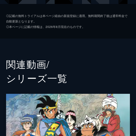
の仲間らしき一行を乗せた船がやってくる。
24分
マァム
小松未可子
第2話 ダイとレオナ姫
◎記載の無料トライアルは本ページ経由の新規登録に適用。無料期間終了後は通常料金で
自動更新となります。
レオナがデルムリン島にやってきた目的は、
レオナ
早見沙織
◎本ページに記載の情報は、2026年8月現在のものです。
賢者になるための儀式を受けること。ダイは
アバン
櫻井孝宏
儀式の舞台となる地の穴までレオナたちを案
内することに。その道中、突然、巨大な魔の
ヒュンケル
梶裕貴
サソリが一行に襲いかかり...。
24分
ブラス
緒方賢一
関連動画/
第3話 勇者の家庭教師
ゴメちゃん
降幡愛
デルムリン島のモンスターが突然凶暴化しだ
シリーズ⼀覧
した。危険を感じ取ったブラスはダイをデル
ハドラー
関智一
ムリン島から逃がそうとするが、ダイはそれ
を拒否。そこに勇者育成業を営む男と、その
クロコダイン
前野智昭
弟子の魔法使いが現れる。
フレイザード
奈良徹
24分
第4話 魔王ハドラーの復活
ミストバーン
子安武人
火竜変化呪文(ドラゴラム)でドラゴン化した
アバン。ダイはナイフで応戦するも、鉄より
ザボエラ
岩田光央
も固いドラゴンの皮膚には歯が立たない。ア