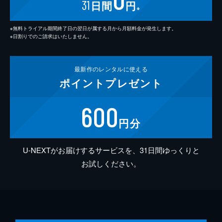
31
日間
円
※
※無料トライアル期間終了日の翌日が属する月から月額料金が発生します。
※日割りでのご請求はいたしません。
最新作の
レンタルに使える
ポイント
プレゼント
600
円分
U-NEXTがお届けするサービスを、31日間ゆっくりと
お試しください。