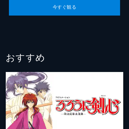
クロコダインとの戦いに勝利したダイたち
今すぐ観る
キャラクターデザイン
宮本絵美子
は、レオナを救うためパプニカ王国を目指
す。魔王軍から不死身の軍団が送り込まれ、
原作
三条陸
最大の激戦区になっているパプニカに着いた
稲田浩司
ダイたちは、想像を絶する光景を目にする。
24分
堀井雄二
音楽
林ゆうき
おすすめ
総作画監督
宮本絵美子
アニメーション制作
東映アニメーション