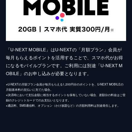
「U-NEXT MOBILE」はU-NEXTの「月額プラン」会員が
毎月もらえるポイントを活用することで、スマホ代がお得
になるモバイルプランです。ご利用には別途「U-NEXT M
OBILE」のお申し込みが必要となります。
※U-NEXTの月額プラン会員が毎月もらえる1,200円分のポイントを、U-NEXT MOBILEの
月額基本料の支払いに充てた場合。
※決済時において支払金額に相当するポイントを保有していない場合、差額分の料金はご登
録のクレジットカードでのお支払いとなります。
※通話料、SMS通信料、オプション（かけ放題など）の月額利用料は別途発生します。