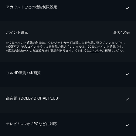
アカウントごとの機能制限設定
ポイント還元
最⼤40%
※
※
40％ポイント還元の対象は、クレジットカード決済による作品の購入 / レンタルです。
※
iOSアプリのUコイン決済による作品の購入 / レンタルは、20％のポイント還元です。
※
還元の対象外となる決済方法や商品があります。くわしくは
こちら
をご確認ください。
フルHD画質 / 4K画質
⾼⾳質（DOLBY DIGITAL PLUS）
テレビ / スマホ / PCなどに対応