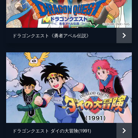
バラン
速水奨
バンが吐きだす炎を破るには、スピードの
技・海波斬が必要だった。
バーン
土師孝也
24分
アポロ
阪口周平
第5話 アバンのしるし
弟子たちを、世界を守るため、アバンは最後
ドラゴンクエスト《勇者アベル伝説》
マリン
安野希世乃
の力を振り絞りハドラーに立ち向かってい
く。ダイは、その姿をただ見守ることしかで
エイミ
石川由依
きなかった。そして、ついにアバンとハドラ
ーの戦いは決着を迎え...。
マトリフ
山路和弘
24分
キルバーン
吉野裕行
第6話 獣王クロコダイン
亡きアバンの遺志を継いで大魔王・バーンを
メルル
小原好美
倒すため、ダイは島を出ることを決意する。
ナバラ
塩田朋子
ポップもダイと共に船に乗り込み、ロモス城
を目指す。しかし、道中の魔の森で迷子にな
ラーハルト
石田彰
った2人は、モンスターに襲われて...。
24分
ボラホーン
杉村憲司
第7話 マァムの想い
ドラゴンクエスト ダイの大冒険(1991)
ガルダンディー
木村昴
マァムが突然ダイを攻撃したことに驚くポッ