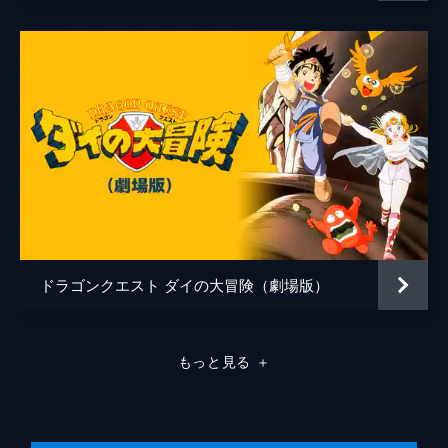
プ。だが実は、彼女が放った魔弾銃の弾丸に
チウ
堀江瞬
は麻痺を治す呪文「キアリク」が詰まってい
た。回復したダイから左目に一撃を食らった
ブロキーナ
水島裕
クロコダインはその場から撤退する。
ザムザ
陶山章央
24分
第8話 百獣総進撃
ロン・ベルク
東地宏樹
旅の仲間にマァムを迎え3人となったダイた
ちは、ロモス城下町の宿で一晩を過ごすこと
ノヴァ
岡本信彦
に。翌朝、クロコダインがロモス城へ総攻撃
ヒム
三木眞一郎
を仕掛け、ダイは宿を飛び出す。マァムもポ
ップを連れ、ダイを追おうとするが...。
アルビナス
田村ゆかり
24分
シグマ
小林親弘
第9話 ひとかけらの勇気
ドラゴンクエスト ダイの大冒険（劇場版）
クロコダインの獣王痛恨撃により大きなダメ
フェンブレン
遊佐浩二
ージを受けたダイ。マァムも妖魔司教・ザボ
エラが操るあくまのめだまによって縛りつけ
ブロック
川島得愛
もっと見る
＋
られてしまう。 一方、その様子を見たポッ
プは恐怖心に打ち勝てず動けずにいた。
フローラ
高橋李依
24分
ミスト
古川登志夫
第10話 いざパプニカ王国へ