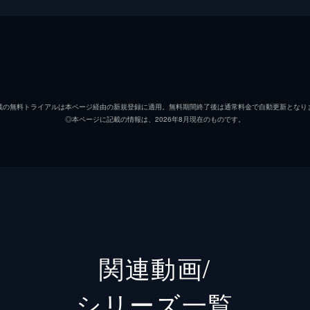
専業主婦の日野美咲は、有名な敏腕マンガ編集者の夫・透と5
た。しかし、そんな日常が、ある事故をきっかけに崩壊する。
日野美咲
高梨臨
日野透
栁俊太
夫・透の不注意が原因で息子が危険な目に遭うが、翌日からは
載の無料トライアルは本ページ経由の新規登録に適用。無料期間終了後は通常料金で自動更新となり
◎本ページに記載の情報は、2026年8月現在のものです。
愛原瑠香
桜井玲
透。美咲は透の家庭を顧みない言動に不信感を募らせていく。
清水香奈子
工藤遥
早川周
市村優
最愛の息子を失い、絶望に打ちひしがれている美咲の元に、一
コードを読み取ると、仮面を被った謎の人物から透の不倫を告
松野みお
鈴木美
関連動画/
杉山久美
高嶋香
シリーズ⼀覧
日野優斗
近江晃