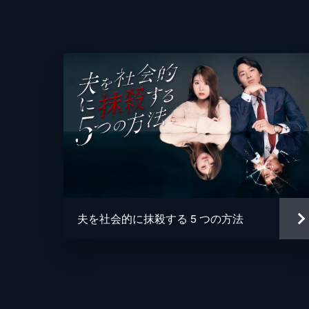
異例のヒット作「オトサツ」第2弾◆
謎の人物から指示を受ける。夫を社会
める。
23分
#5 『許せない夫の悪事』
異例のヒット作「オトサツ」第2弾◆
監督
謎の人物から透の不倫を撮った証拠写
ら連絡がくる。
23分
脚本
#6 『止まらない不倫夫の悪行』
夫を社会的に抹殺する 5 つの方法
異例のヒット作「オトサツ」第2弾◆
原作
新作漫画を作ることになり、仕事に没
讐を決行する。
音楽
23分