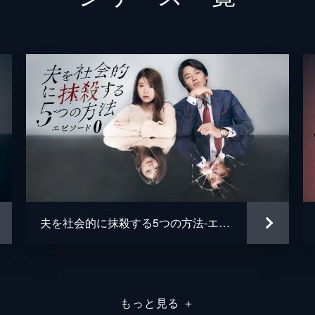
夫・透の不倫が原因で愛する息子を失った美咲は、仮面を被っ
的に抹殺していくために、透の不倫を告発する1つ目の復讐を
樫原虎太郎
稲葉友
日野真澄美
藤田朋
日野聡一郎
佐戸井
最初の復讐を終えた美咲だが、透は何も変わらない。そんな中
上村奈
真を突きつけられ、再び復讐へと気持ちが向いた美咲に、仮面
的場政
上村奈
夫を社会的に抹殺する5つの方法-エピソード０-
会社からの信頼を取り戻したい透は、大物漫画家からの指名で
三田た
頭する。一方、美咲は仮面からの新たな指示を受け、２つ目の
齋藤優
もっと見る
＋