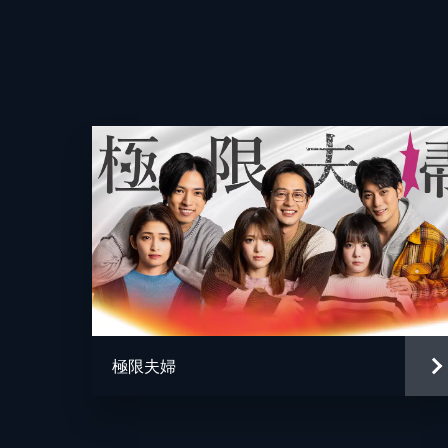
23分
#10 『逆転した関係性』
異例のヒット作「オトサツ」第2弾◆
けでは怒りが収まらない美咲。愛息
る…。
23分
極限夫婦