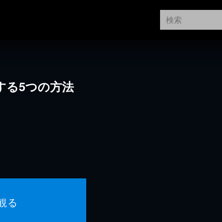
する5つの方法
観る