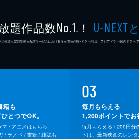
放題作品数
！
No.1
U-NEXT
※
26年7⽉ 国内の主要な定額制動画配信サービスにおける洋画/邦画/海外ドラマ/韓流・アジアドラマ/国内ドラ
03
書籍も
毎月もらえる
XTひとつでOK。
1,200
ポイントでお
ドラマ / アニメはもちろ
毎月もらえる1,200円分
/ ラノベ / 書籍 / 雑誌も
トは、最新映画のレンタ