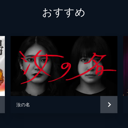
おすすめ
両親という最大の後ろ盾を失った透を家から追い出すも、それ
子の仇を討つため、透の愛人・瑠香を社会的に抹殺する決意を
汝の名