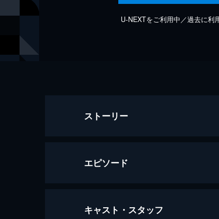
U-NEXTをご利用中／過去に
ストーリー
エピソード
キャスト・スタッフ
#1 『崩壊する愛おしい日々』