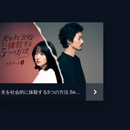
た
始
子
けん太
、
帆
か
行
帆
夫を社会的に抹殺する5つの方法 Season2-エピソード0-
、
たみ
復
輝