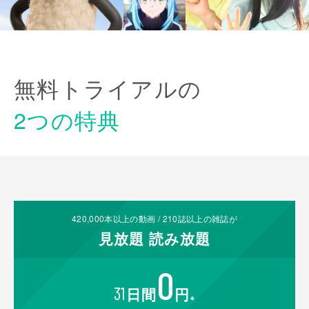
無料トライアルの
2つの特典
420,000
本以上の動画 /
210
誌以上の雑誌が
見放題
読み放題
0
31
日間
円
※