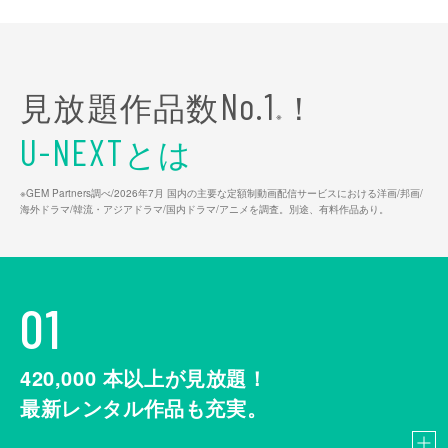
見放題作品数
！
No.1
※
とは
U-NEXT
※GEM Partners調べ/2026年7⽉ 国内の主要な定額制動画配信サービスにおける洋画/邦画/
海外ドラマ/韓流・アジアドラマ/国内ドラマ/アニメを調査。別途、有料作品あり。
01
420,000
本以上が見放題！
最新レンタル作品も充実。