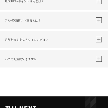
最大40%
ポイント還元とは？
※
※
作品によって必要なポイントが異なります。
フルHD画質 / 4K画質とは？
月額料金を支払うタイミングは？
※
40％ポイント還元の対象は、クレジットカード決済による作品の購入 / レンタルです。
※
iOSアプリのUコイン決済による作品の購入 / レンタルは、20％のポイント還元です。
※
還元の対象外となる決済方法や商品があります。くわしくは
こちら
をご確認ください。
いつでも解約できますか
こちら