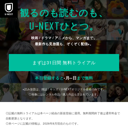
本文へスキップ
観るのも読むのも、
U-NEXT
ひとつ。
映画 / ドラマ / アニメから、マンガまで。
最新作も見放題も、ぞくぞく配信
。
※
まずは31日間 無料トライアル
本日登録すると
-
月
--
日
まで無料
※読み放題は、雑誌 / キッズ / U-NEXTオリジナル書籍のみです。
◎画像にはレンタル作品 / 購入作品も含まれています。
◎記載の無料トライアルは本ページ経由の新規登録に適用。無料期間終了後は通常料金で
自動更新となります。
◎本ページに記載の情報は、2026年8月現在のものです。