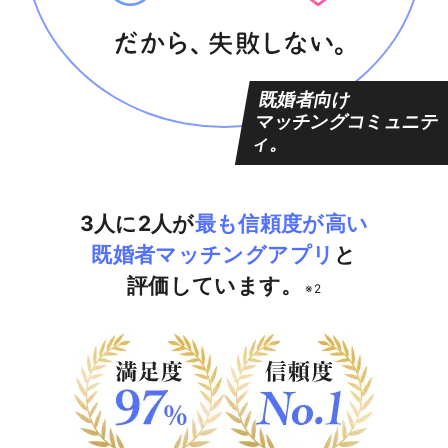
既婚者向け
マッチングコミュニテ
ィ。
3人に2人が
最も信頼度が高い
既婚者マッチングアプリ
と
評価しています。
※2
満足度97%
信頼度No.1