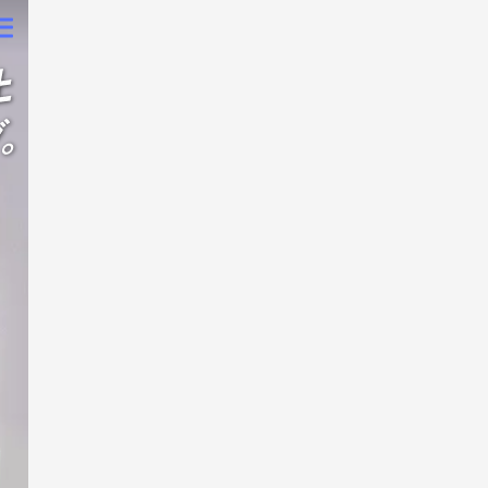
新規登録
ログイン
Anemoneの理念
選ばれる理由
・既婚者マッチング。
利用者情報
独自の設計
利用料金
える。