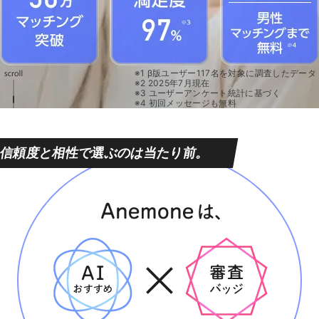
※1 β版ユーザー117名を対象に調査したデータ
※2 2025年7月現在
※3 ユーザーアンケート統計に基づく
※4 初回メッセージも無料
信頼度と相性で選ぶのは当たり前。
AI