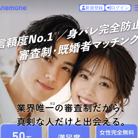
新規登録
ログイン
頼度No.1／身バレ完全防止 審査制
界唯一の審査制だから、真剣な人だけと出会