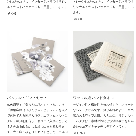
ンにぴったりな、メッセージ入りのオリジナ
トシーンにぴったりな、メッセージ入りのオ
ルイラストパッケージもご用意しています。
リジナルイラストパッケージもご用意してい
ます。
￥880
￥880
バスソルトギフトセット
ワッフル織 ハンドタオル
仏教用語で「安らぎの境地」とされている
デザイン性と機能性を兼ね備えた、スマート
「涅槃寂静（ねはんじゃくじょう）」を入浴
なハンドタオルです。触り心地のよい、凹凸
で体験できる国産入浴剤。エプソムソルトに
感のあるワッフル織。大きめのオリジナルネ
クレイ成分を配合し、お風呂に入れると、と
ームタグは、素材の説明と洗濯絵表示を組み
ろみのある柔らかなお湯に生まれ変わりま
合わせたアイキャッチなデザインです。
す。寺・庭・桜をコンセプトとした、日本的
￥1,760