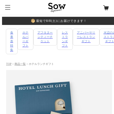
最短で8/8(土)にお届けできます！
食
ホテ
アフタヌー
レス
アニバーサリ
水辺の
事
ルバ
ンティーチ
トラ
ーレストラン
ストラ
券
ーギ
ケット
ンギ
ギフト
ギフ
特
フト
フト
集
TOP
>
商品一覧
> ホテルランチギフト