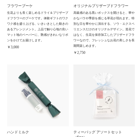
フラワーブーケ
オリジナルプリザーブドフラワー
生花よりも長く楽しめるドライ＆プリザーブ
高級感のある黒いボックスを開けると、華や
ドフラワーのブーケです。体験ギフトのワク
かなバラや季節を感じる草花が現れます。特
ワク感を盛り上げる、いきいきとした動きの
別な日を華やかに演出する、ソウ・エクスペ
あるアレンジメント。上品で触り心地の良い
リエンスだけのオリジナルデザイン。造花で
マット地のペーパーに、艶感がきれいなリボ
はなく、生花を保存加工したプリザードフラ
ンをかけてお届けします。
ワーなので、フレッシュなお花の美しさを長
期間楽しめます。
￥3,000
￥2,750
ハンドミルク
ティーバッグ アソートセット