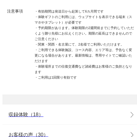
注意事項
・有効期間は発送日から起算して6カ月間です
・体験ギフトのご利用には、ウェブサイトを表示できる端末（ス
マホやタブレット）が必要です
・予約期限があります。体験期限の2週間前までに予約していただ
くよう贈り先様にお伝えください。期限の延長はできませんので
ご注意ください
・関東・関西・名古屋にて、2名様でご利用いただけます。
・ご利用できる体験施設、コース内容、エリア等は、予告なく変
更になる場合があります。最新情報は、専用サイトでご確認いた
だけます
・体験場所までの往復交通費など諸経費はお客様のご負担となり
ます
・ご利用は1回限り有効です
収録体験（18）
お客様の声（30）