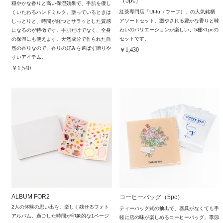
（5pc）
穏やかな香りと高い保湿効果で、手肌を優し
紅茶専門店「Uf-fu（ウーフ）」の人気銘柄
くいたわるハンドミルク。塗っているときは
アソートセット。癒やされる豊かな香りと味
しっとりと、時間が経つとサラッとした質感
わいのバリエーションが楽しい、5種×1pcの
になるのが特徴です。手肌だけでなく、全身
セットです。
の保湿にも使えます。天然成分で作られた自
然の香りなので、香りの好みを選ばず贈りや
￥1,430
すいアイテム。
￥1,540
ALBUM FOR2
コーヒーバッグ（5pc）
2人の体験の思い出を、楽しく残せるフォト
ティーバッグ式の抽出で、器具がなくても手
アルバム。過ごした時間が印象的な1ページ
軽に店の味が楽しめるコーヒーバッグ。季節