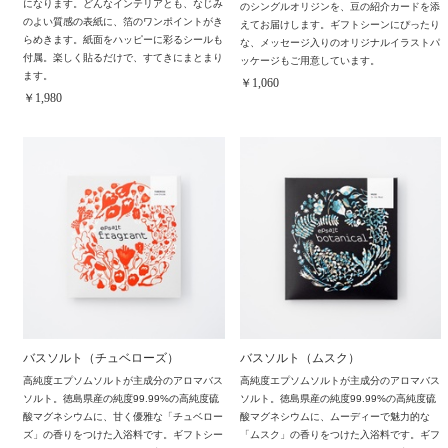
になります。どんなインテリアとも、なじみ
のシングルオリジンを、豆の紹介カードを添
のよい質感の表紙に、箔のワンポイントがき
えてお届けします。ギフトシーンにぴったり
らめきます。紙面をハッピーに彩るシールも
な、メッセージ入りのオリジナルイラストパ
付属。楽しく貼るだけで、すてきにまとまり
ッケージもご用意しています。
ます。
￥1,060
￥1,980
バスソルト（チュベローズ）
バスソルト（ムスク）
高純度エプソムソルトが主成分のアロマバス
高純度エプソムソルトが主成分のアロマバス
ソルト。徳島県産の純度99.99%の高純度硫
ソルト。徳島県産の純度99.99%の高純度硫
酸マグネシウムに、甘く優雅な「チュベロー
酸マグネシウムに、ムーディーで魅力的な
ズ」の香りをつけた入浴料です。ギフトシー
「ムスク」の香りをつけた入浴料です。ギフ