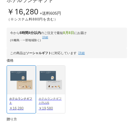
ホテルランチギフト
￥16,280
+送料605円
（※システム料880円を含む）
6時間4分以内
8月8日
今から
のご注文で最短
にお届け
詳細
(※離島・一部地域除く)
この商品は
ソーシャルギフト
に対応しています
詳細
価格
ホテルランチギフ
ホテルランチギフ
ト
トPLUS
￥16,280
￥19,580
贈り方