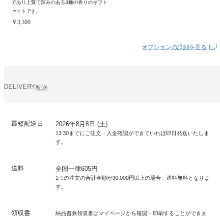
であり上質で深みのある3種の香りのギフト
セットです。
￥3,300
オプションの詳細を見る
DELIVERY
配送
最短配送日
2026年8月8日 (土)
13:30までにご注文・入金確認ができていれば即日発送いたしま
す。
送料
全国一律605円
1つの注文の合計金額が30,000円以上の場合、送料無料となりま
す。
領収書
納品書兼領収書はマイページから確認・印刷することができま