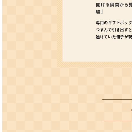
開ける瞬間から
験」
専用のギフトボッ
つまんで引き出す
透けていた冊子が