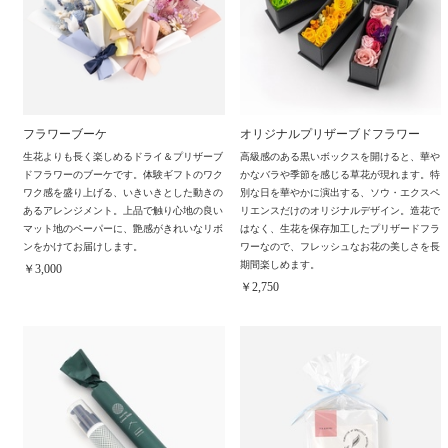
フラワーブーケ
オリジナルプリザーブドフラワー
生花よりも長く楽しめるドライ＆プリザーブ
高級感のある黒いボックスを開けると、華や
ドフラワーのブーケです。体験ギフトのワク
かなバラや季節を感じる草花が現れます。特
ワク感を盛り上げる、いきいきとした動きの
別な日を華やかに演出する、ソウ・エクスペ
あるアレンジメント。上品で触り心地の良い
リエンスだけのオリジナルデザイン。造花で
マット地のペーパーに、艶感がきれいなリボ
はなく、生花を保存加工したプリザードフラ
ンをかけてお届けします。
ワーなので、フレッシュなお花の美しさを長
期間楽しめます。
￥3,000
￥2,750