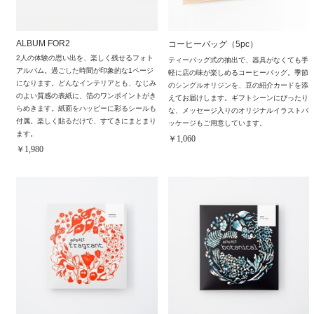
ALBUM FOR2
コーヒーバッグ（5pc）
2人の体験の思い出を、楽しく残せるフォト
ティーバッグ式の抽出で、器具がなくても手
アルバム。過ごした時間が印象的な1ページ
軽に店の味が楽しめるコーヒーバッグ。季節
になります。どんなインテリアとも、なじみ
のシングルオリジンを、豆の紹介カードを添
のよい質感の表紙に、箔のワンポイントがき
えてお届けします。ギフトシーンにぴったり
らめきます。紙面をハッピーに彩るシールも
な、メッセージ入りのオリジナルイラストパ
付属。楽しく貼るだけで、すてきにまとまり
ッケージもご用意しています。
ます。
￥1,060
￥1,980