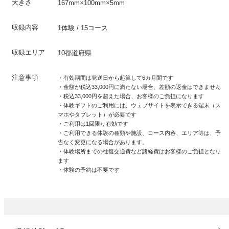
大きさ
167mm×100mm×5mm
収録内容
1体験 / 15コース
収録エリア
10都道府県
注意事項
・有効期間は発送日から起算して6カ月間です
・金額が税込33,000円に満たない場合、差額の返金はできません
・税込33,000円を超えた場合、お客様のご負担になります
・体験ギフトのご利用には、ウェブサイトを表示できる端末（ス
マホやタブレット）が必要です
・ご利用は1回限り有効です
・ご利用できる体験の種類や施設、コース内容、エリア等は、予
告なく変更になる場合があります。
・体験場所までの往復交通費など諸経費はお客様のご負担となり
ます
・体験の予約は不要です