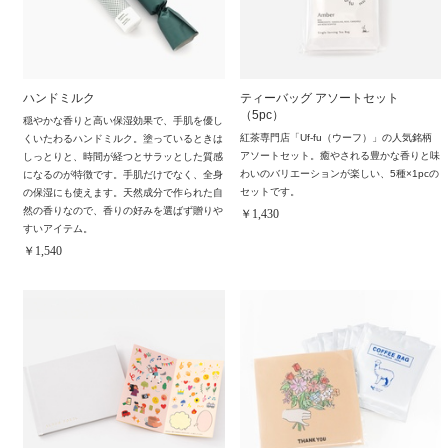
ハンドミルク
ティーバッグ アソートセット
（5pc）
穏やかな香りと高い保湿効果で、手肌を優し
紅茶専門店「Uf-fu（ウーフ）」の人気銘柄
くいたわるハンドミルク。塗っているときは
アソートセット。癒やされる豊かな香りと味
しっとりと、時間が経つとサラッとした質感
わいのバリエーションが楽しい、5種×1pcの
になるのが特徴です。手肌だけでなく、全身
セットです。
の保湿にも使えます。天然成分で作られた自
然の香りなので、香りの好みを選ばず贈りや
￥1,430
すいアイテム。
￥1,540