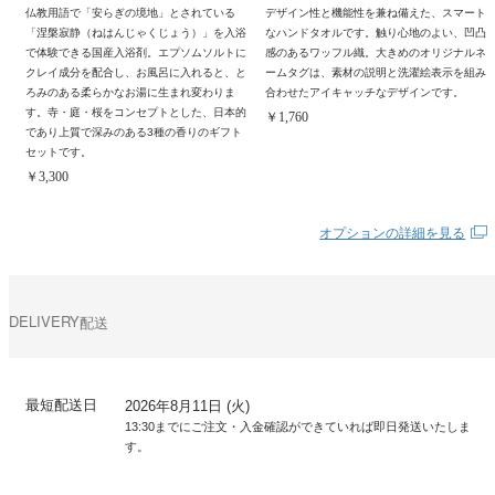
仏教用語で「安らぎの境地」とされている
デザイン性と機能性を兼ね備えた、スマート
「涅槃寂静（ねはんじゃくじょう）」を入浴
なハンドタオルです。触り心地のよい、凹凸
で体験できる国産入浴剤。エプソムソルトに
感のあるワッフル織。大きめのオリジナルネ
クレイ成分を配合し、お風呂に入れると、と
ームタグは、素材の説明と洗濯絵表示を組み
ろみのある柔らかなお湯に生まれ変わりま
合わせたアイキャッチなデザインです。
す。寺・庭・桜をコンセプトとした、日本的
￥1,760
であり上質で深みのある3種の香りのギフト
セットです。
￥3,300
オプションの詳細を見る
DELIVERY
配送
最短配送日
2026年8月11日 (火)
13:30までにご注文・入金確認ができていれば即日発送いたしま
す。