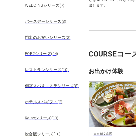
WEDDINGシリーズ(7)
出します。
バースデーシリーズ(3)
門出のお祝いシリーズ(2)
COURSE
コー
FOR2シリーズ(14)
レストランシリーズ(10)
お出かけ体験
個室スパ＆エステシリーズ(8)
ホテルスパギフト(2)
Relaxシリーズ(10)
総合版シリーズ(10)
東京都文京区