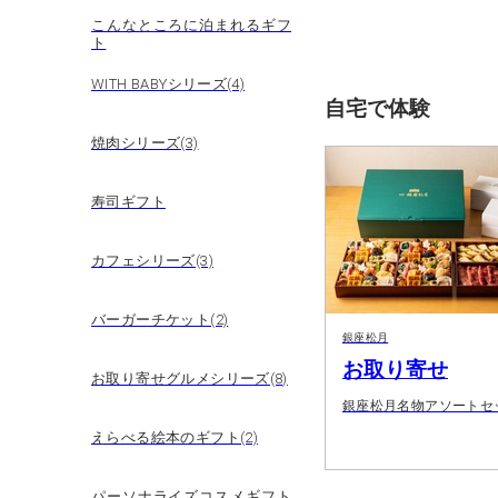
こんなところに泊まれるギフ
ト
WITH BABYシリーズ(4)
自宅で体験
焼肉シリーズ(3)
寿司ギフト
カフェシリーズ(3)
バーガーチケット(2)
銀座松月
お取り寄せ
お取り寄せグルメシリーズ(8)
銀座松月名物アソートセ
えらべる絵本のギフト(2)
パーソナライズコスメギフト