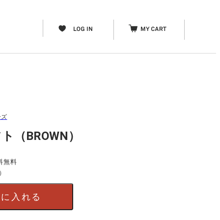
ーズ
ト（BROWN）
料無料
）
トに入れる