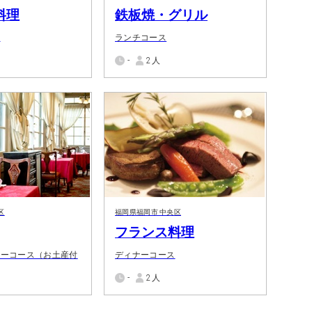
料理
鉄板焼・グリル
ス
ランチコース
-
2人
区
福岡県福岡市 中央区
フランス料理
ナーコース（お土産付
ディナーコース
-
2人