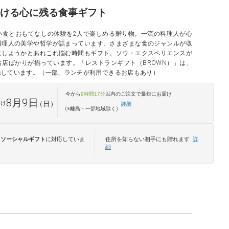
ける心に残る食事ギフト
い食とおもてなしの体験を2人で楽しめる贈り物。一流の料理人が心
料理人の美学や哲学が詰まっています。さまざまな食のジャンルが収
にしようかとあれこれ悩む時間もギフト。ソウ・エクスペリエンスが
店ばかりが揃っています。「レストランギフト（BROWN）」は、
録しています。（一部、ランチが利用できるお店もあり）
今から
9時間17分
以内のご注文で最短
にお届け
8月9日
届け
（日）
詳細
(※離島・一部地域除く)
は
ソーシャルギフト
に対応していま
住所を知らない相手にも贈れます
詳
細