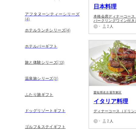
日本料理
アフタヌーンティーシリーズ
本格会席ディナーコース
(4)
パークリングワイン付き
-
2人
ホテルランチシリーズ(4)
ホテルバーギフト
旅と体験シリーズ(13)
温泉旅シリーズ(3)
愛知県名古屋市東区
ふたり旅ギフト
イタリア料理
ドッグリゾートギフト
ディナーコース（ドリン
-
2人
ゴルフ＆ステイギフト