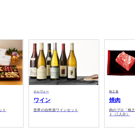
オルヴォー
格之進
ワイン
焼肉
ット
世界の自然派ワインセット
肉のプロ「格
ト（2人分）