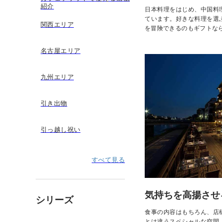
紹介
日本料理をはじめ、中国料
ています。好きな料理を選
関西エリア
を冒険できるのもギフトな
名古屋エリア
九州エリア
引き出物
引っ越し祝い
すべて見る
気持ちを高揚させ
シリーズ
食事の内容はもちろん、店
とは違うスペシャルな空間