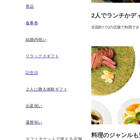
景品
2人でランチかデ
食事券
全国約100の店舗で利用で
結婚内祝い
リラックスギフト
記念日
２人に贈る体験ギフト
出産祝い
還暦祝い
料理のジャンルも
カフェチケットで使える店舗