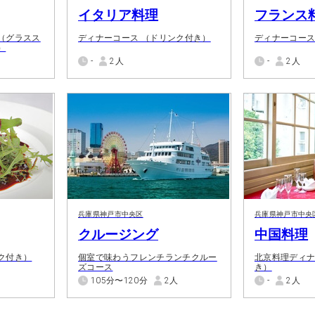
イタリア料理
フランス
（グラスス
ディナーコース （ドリンク付き）
ディナーコー
）
-
2人
-
2人
兵庫県神戸市中央区
兵庫県神戸市中央
クルージング
中国料理
ク付き）
個室で味わうフレンチランチクルー
北京料理ディ
ズコース
き）
105分〜120分
2人
-
2人