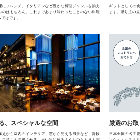
理にフレンチ、イタリアンなど豊かな料理ジャンルを揃え
ギフトとしての
ぶのはもちろん、これまであまり味わったことのない料理
ます。贈り主の立
らではです。
る、スペシャルな空間
厳選のお取
構えから室内のインテリア、窓から見える風景など、普段
日本全国の各主
。気持ちを高揚させる、思い出に残るようなひとときを演
ソウ・エクスペリ