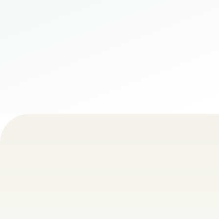
不正ユーザーの取り締まり
快適にご利用できるように、ユーザーからの報
告には素早く対応いたしま
す。
わかりやすい料金プランのご紹介
Price