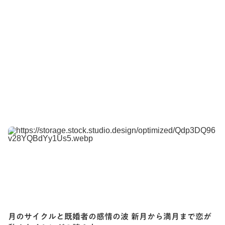
りません。
当サービスでは、信頼性の高い「liqid（リキッ
本人確認はどれくらいで完了しますか？
keyboard_arrow_up
Q
A
ド）」社のeKYC（オンライン本人確認）システ
ムを採用しています。個人情報は厳重に管理さ
有料プランについて、月末に加入しても1ヶ
書類に不備がなければ、基本的に24時間以内に
A
keyboard_arrow_up
Q
れ、安心してご利用いただけます。
月分の料金がかかりますか？
確認が完了します。
もし24時間を過ぎても完了しない場合は、本人
いいえ。月末にご入会いただいても、1ヶ月間し
確認書類が正常にアップロードされていない可
A
既婚メディア
っかりご利用いただけます。 例：12月25日に
能性がありますので、再度ご確認をお願いいた
Article
加入 → 1月24日まで利用可能です。
します。
月のサイクルと既婚者の感情の波 新月から満月まで恋が