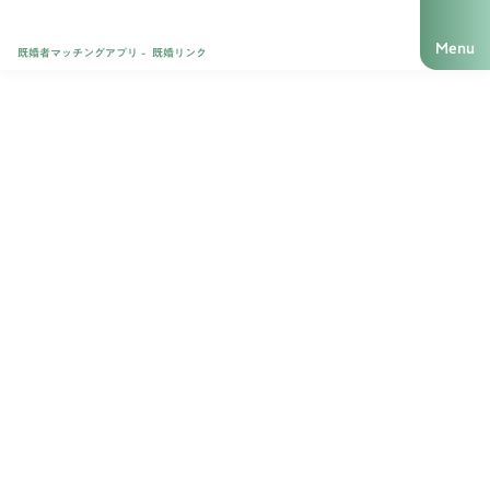
Menu
既婚者マッチングアプリ - 既婚リンク
初回1週間無料✨
理想に出会える
既婚者マッチングアプリ
運命の人は、