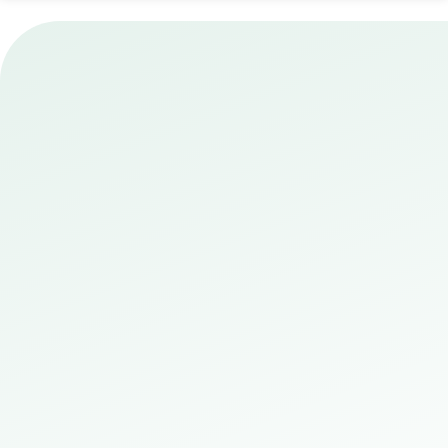
安心安全を守るための取り組み
safety and security
厳重な管理体制
365日24時間体制で悪質なユーザーがいないか
徹底的に監視しています。
年齢確認
メッセージの交換をする際には厳格なeKYCによ
る年齢認証プロセスを導入しています。
安心安全な支払い方法
クレジットカード決済に対応しています。利用
attach_money
明細書には「TP」と記載されるためパートナー
に気付かれません。