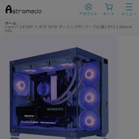
A
s
アカウント
カート
メニュー
t
r
ホーム
o
Core i7 14700F × RTX 5070 ゲーミングPC パープル(紫) BTO | Astrom
m
eda
e
d
a
（ア
ス
ト
ロ
メ
ダ）
|
ゲ
ー
ミ
ン
グ
P
C
|
ア
ニ
メ
コ
ラ