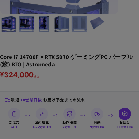
ボ
Core i7 14700F × RTX 5070 ゲーミングPC パープル
(紫) BTO | Astromeda
¥324,000
税込
最短
10営業日後
お届け予定までの流れ
ご注文
国内組立
動作検査
発送
お届け
今日
3〜5営業日後
7営業日後
9営業日後
10営業日後