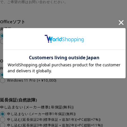
で、ご希望の際はお問い合わせください。
Officeソフト
非搭載
非搭載
Microsoft Office(Word/Excel/Outlook/PowerPoint)
(+ ¥33,000)
OS
Windows 11 Home
Windows 11 Home
Windows 11 Pro
(+ ¥10,000)
延長保証(自然故障)
申し込まない (メーカー標準1年保証(無料))
申し込まない (メーカー標準1年保証(無料))
申し込む(延長保証2年(標準保証＋追加1年)(+PC総額×7%))
申し込む(延長保証3年(標準保証＋追加2年)(+PC総額×11%))