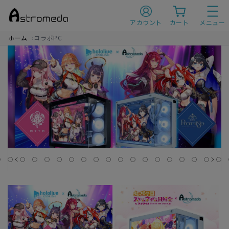
A
s
アカウント
カート
メニュー
t
r
ホーム
コラボPC
o
m
e
d
a
（ア
ス
ト
ロ
メ
ダ）
|
ゲ
ー
ミ
ン
グ
P
C
|
ア
ニ
メ
コ
ラ