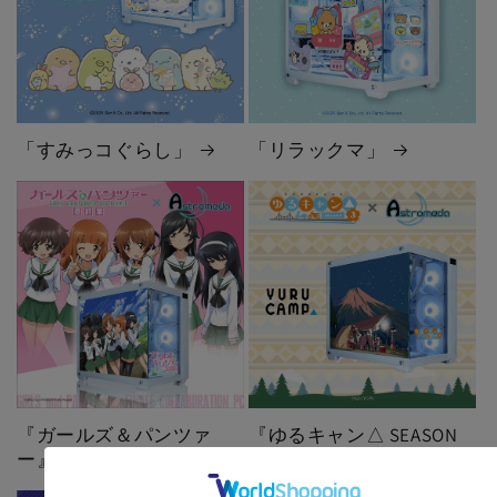
「すみっコぐらし」
「リラックマ」
『ガールズ＆パンツァ
『ゆるキャン△ SEASON
ー』×「Astromeda」
３』×「Astromeda」