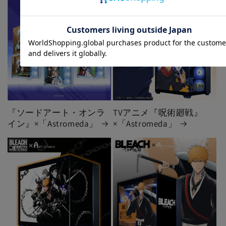
『ソードアート・オンラ
TVアニメ『呪術廻戦』
イン』×「Astromeda」
×「Astromeda」