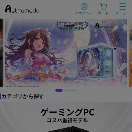
A
s
アカウント
カート
メニュー
t
r
o
m
e
d
a
（ア
ス
ト
ロ
メ
ダ）
|
ゲ
ー
ミ
ン
グ
カテゴリから探す
P
C
|
ア
ニ
メ
コ
ラ