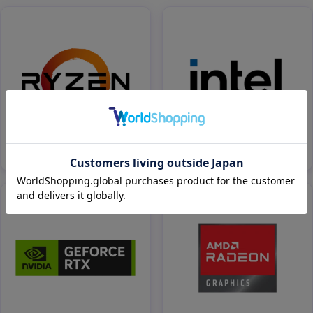
AMD Ryzen搭載
Intel Core搭載