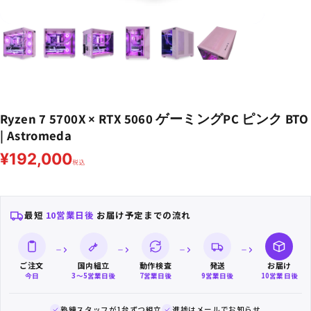
ボ
Ryzen 7 5700X × RTX 5060 ゲーミングPC ピンク BTO
| Astromeda
¥192,000
税込
最短
10営業日後
お届け予定までの流れ
ご注文
国内組立
動作検査
発送
お届け
今日
3〜5営業日後
7営業日後
9営業日後
10営業日後
熟練スタッフが1台ずつ組立
進捗はメールでお知らせ