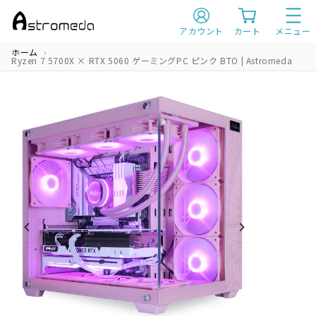
A
s
アカウント
カート
メニュー
t
r
ホーム
o
Ryzen 7 5700X × RTX 5060 ゲーミングPC ピンク BTO | Astromeda
m
e
d
a
（ア
ス
ト
ロ
メ
ダ）
|
ゲ
ー
ミ
ン
グ
P
C
|
ア
ニ
メ
コ
ラ