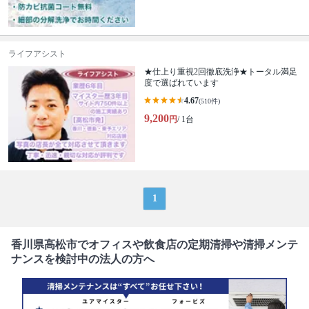
ライフアシスト
★仕上り重視2回徹底洗浄★トータル満足
度で選ばれています
4.67
(510件)
9,200
円
/ 1台
1
香川県高松市でオフィスや飲食店の定期清掃や清掃メンテ
ナンスを検討中の法人の方へ