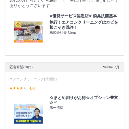
20代の方だったが、礼儀正しく丁寧に仕事して頂けました！
ありがとうございます
⭐️優良サービス認定店⭐️ 消臭抗菌基本
施行！エアコンクリーニングはカビを
根こそぎ洗浄！
株式会社美-Clean
匿名希望(50代)
2026年07月
エアコンクリーニング(壁掛型)
4.40
☆まとめ割りがお得☆オプション豊富
✩.*˚
第一清掃