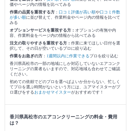
価やページ内の情報を比べてみる
作業の品質を重視する方
：
口コミ評価が高い順
や
口コミ件数
が多い順
に並び替えて、作業料金やページ内の情報を比べて
みる
オプションサービスを重視する方：
オプションの有無や内
容、作業料金をページ内の情報から比べてみる
注文の取りやすさを重視する方：
作業に来てほしい日付を選
択して、その日が空いているプロに絞り込む
作業をお急ぎの方
：
1週間以内に作業できる
プロを絞り込む
香川県高松市の一部の地域にしか対応していないエアコンク
リーニングの業者もいますので、対応地域も合わせてご確認
ください。
初めての依頼でどのプロを選べばよいか分からない、忙しく
てプロを選ぶ時間がないという方には、ユアマイスターがプ
ロ選びをする
おまかせマイスター
がおすすめです！
香川県高松市のエアコンクリーニングの料金・費用
は？