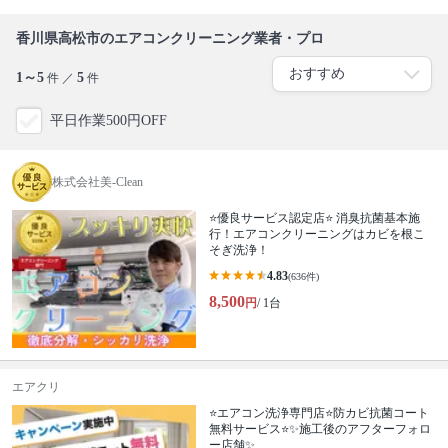
香川県高松市のエアコンクリーニング業者・プロ
1～5
5
件 ／
件
平日作業500円OFF
株式会社美-Clean
⭐️優良サービス認定店⭐️ 消臭抗菌基本施
行！エアコンクリーニングはカビを根こ
そぎ洗浄！
4.83
(636件)
8,500
円
/ 1台
エアクリ
⭐エアコン洗浄専門店⭐防カビ抗菌コート
無料サービス⭐✨施工後のアフターフォロ
ー店舗✨