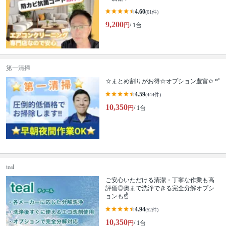
4.60
(61件)
9,200
円
/ 1台
第一清掃
☆まとめ割りがお得☆オプション豊富✩.*˚
4.59
(444件)
10,350
円
/ 1台
teal
ご安心いただける清潔・丁寧な作業も高
評価◎奥まで洗浄できる完全分解オプシ
ョンも☝️
4.94
(52件)
10,350
円
/ 1台