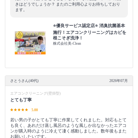
きはどうでしょうか？ またのご利用心よりお待ちしており
ます。
⭐️優良サービス認定店⭐️ 消臭抗菌基本
施行！エアコンクリーニングはカビを
根こそぎ洗浄！
株式会社美-Clean
さとうさん(40代)
2026年07月
エアコンクリーニング(壁掛型)
とても丁寧
5.00
若い男の子がとても丁寧に作業してくれました。対応もとて
も良く、あれだけ蒸し風呂のような風しか出なかったエアコ
ンが購入時のように冷えて凄く感動しました。数年後もまた
お願いしたいです。