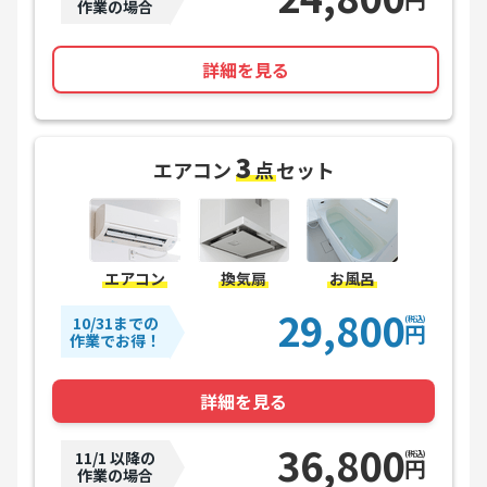
作業の場合
詳細を見る
3
エアコン
点
セット
エアコン
換気扇
お風呂
29,800
10/31までの
(税込)
円
作業でお得！
詳細を見る
36,800
11/1 以降の
(税込)
円
作業の場合