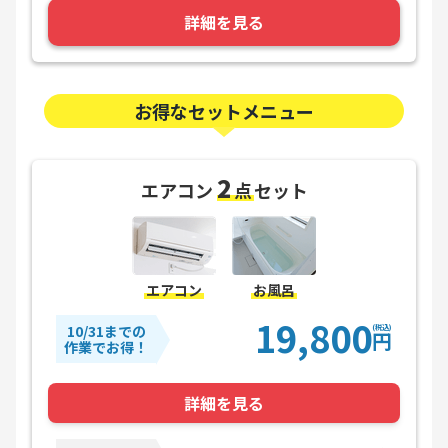
詳細を見る
お得なセットメニュー
2
エアコン
点
セット
エアコン
お風呂
19,800
10/31までの
(税込)
円
作業でお得！
詳細を見る