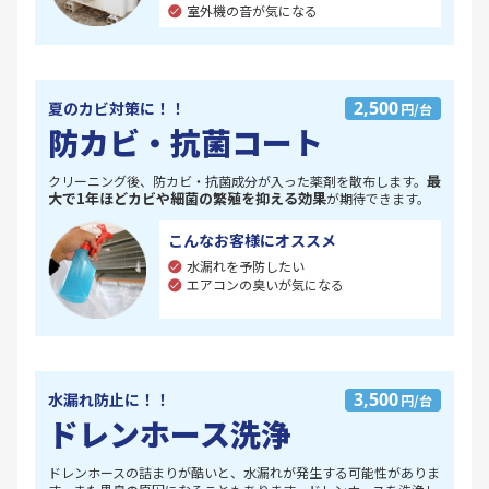
室外機の音が気になる
2,500
夏のカビ対策に！！
円/台
防カビ・抗菌コート
最
クリーニング後、防カビ・抗菌成分が入った薬剤を散布します。
大で1年ほどカビや細菌の繁殖を抑える効果
が期待できます。
こんなお客様にオススメ
水漏れを予防したい
エアコンの臭いが気になる
3,500
水漏れ防止に！！
円/台
ドレンホース洗浄
ドレンホースの詰まりが酷いと、水漏れが発生する可能性がありま