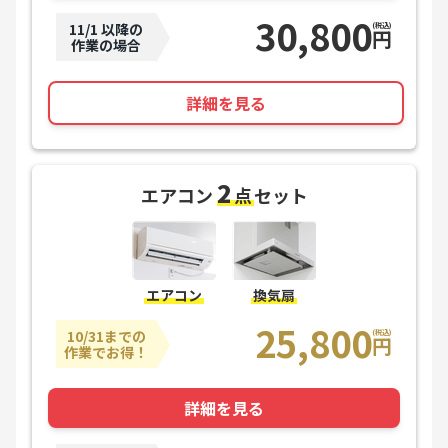
30,800
11/1 以降の
(税込)
円
作業の場合
詳細を見る
2
エアコン
点
セット
エアコン
換気扇
25,800
10/31までの
(税込)
円
作業でお得！
詳細を見る