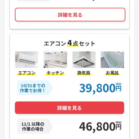
詳細を見る
4
エアコン
点
セット
エアコン
キッチン
換気扇
お風呂
39,800
10/31までの
(税込)
円
作業でお得！
詳細を見る
46,800
11/1 以降の
(税込)
円
作業の場合