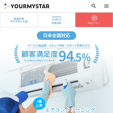
search
menu
おまかせ
マイスターとは
作業内容
料金プラン
日本全国対応
1番
人気
エアコンクリーニング