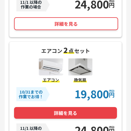
24,800
11/1 以降の
(税込)
円
作業の場合
詳細を見る
2
エアコン
点
セット
エアコン
換気扇
19,800
10/31までの
(税込)
円
作業でお得！
詳細を見る
24,800
11/1 以降の
(税込)
円