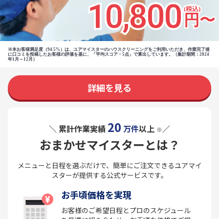
10,800
(税込)
円〜
※本お客様満足度（94.5%）は、ユアマイスターのハウスクリーニングをご利用いただき、作業完了後
に口コミを投稿したお客様の評価を基に、「平均スコア ÷ 5点」で算出しています。（集計期間：2024
年1月～12月）
詳細を見る
20
＼ 累計作業実績
万件
以上
／
※
おまかせマイスターとは？
メニューと日程を選ぶだけで、簡単にご注文できるユアマイ
スターが提供する公式サービスです。
お手頃価格を実現
お客様のご希望日程とプロのスケジュール