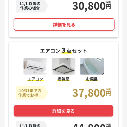
30,800
11/1 以降の
(税込)
円
作業の場合
詳細を見る
3
エアコン
点
セット
エアコン
換気扇
お風呂
37,800
10/31までの
(税込)
円
作業でお得！
詳細を見る
11/1 以降の
(税込)