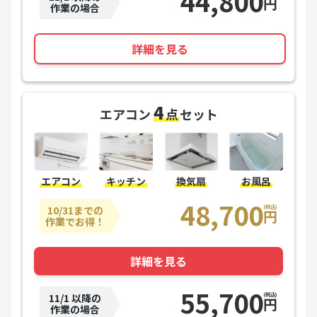
44,800
円
作業の場合
詳細を見る
4
エアコン
点
セット
エアコン
キッチン
換気扇
お風呂
48,700
10/31までの
(税込)
円
作業でお得！
詳細を見る
55,700
11/1 以降の
(税込)
円
作業の場合