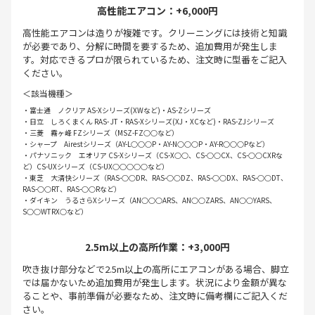
高性能エアコン：+6,000円
高性能エアコンは造りが複雑です。クリーニングには技術と知識
が必要であり、分解に時間を要するため、追加費用が発生しま
す。対応できるプロが限られているため、注文時に型番をご記入
ください。
＜該当機種＞
・富士通 ノクリア AS-Xシリーズ(XWなど)・AS-Zシリーズ
・日立 しろくまくん RAS- JT・RAS-Xシリーズ(XJ・XCなど)・RAS-ZJシリーズ
・三菱 霧ヶ峰 FZシリーズ（MSZ-FZ○○など）
・シャープ Airestシリーズ（AY-L○○○P・AY-N○○○P・AY-R○○○Pなど）
・パナソニック エオリア CS-Xシリーズ（CS-X○○、CS-○○CX、CS-○○CXRな
ど）CS-UXシリーズ（CS-UX○○○○○など）
・東芝 大清快シリーズ（RAS-○○DR、RAS-○○DZ、RAS-○○DX、RAS-○○DT、
RAS-○○RT、RAS-○○Rなど）
・ダイキン うるさらXシリーズ（AN○○○ARS、AN○○ZARS、AN○○YARS、
S○○WTRX○など）
2.5m以上の高所作業：+3,000円
吹き抜け部分などで2.5m以上の高所にエアコンがある場合、脚立
では届かないため追加費用が発生します。状況により金額が異な
ることや、事前準備が必要なため、注文時に備考欄にご記入くだ
さい。