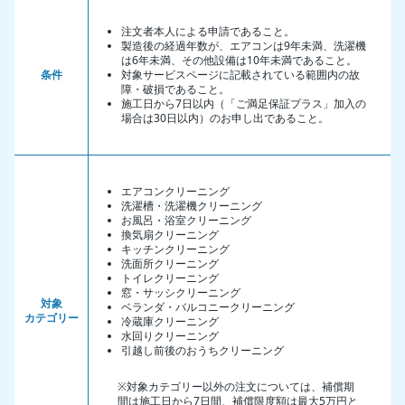
注文者本人による申請であること。
製造後の経過年数が、エアコンは9年未満、洗濯機
は6年未満、その他設備は10年未満であること。
条件
対象サービスページに記載されている範囲内の故
障・破損であること。
施工日から7日以内（「ご満足保証プラス」加入の
場合は30日以内）のお申し出であること。
エアコンクリーニング
洗濯槽・洗濯機クリーニング
お風呂・浴室クリーニング
換気扇クリーニング
キッチンクリーニング
洗面所クリーニング
トイレクリーニング
窓・サッシクリーニング
対象
ベランダ・バルコニークリーニング
カテゴリー
冷蔵庫クリーニング
水回りクリーニング
引越し前後のおうちクリーニング
※対象カテゴリー以外の注文については、補償期
間は施工日から7日間、補償限度額は最大5万円と