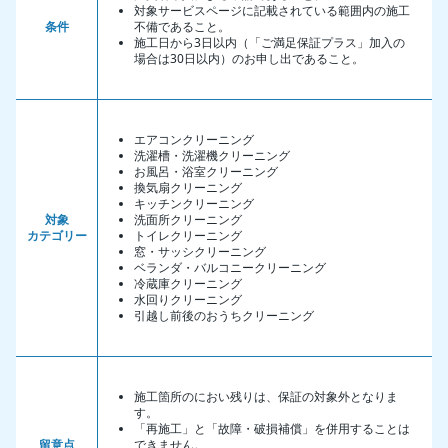
対象サービスページに記載されている範囲内の施工
条件
不備であること。
施工日から3日以内（「ご満足保証プラス」加入の
場合は30日以内）のお申し出であること。
エアコンクリーニング
洗濯槽・洗濯機クリーニング
お風呂・浴室クリーニング
換気扇クリーニング
キッチンクリーニング
対象
洗面所クリーニング
カテゴリー
トイレクリーニング
窓・サッシクリーニング
ベランダ・バルコニークリーニング
冷蔵庫クリーニング
水回りクリーニング
引越し前後のおうちクリーニング
施工箇所のにおい残りは、保証の対象外となりま
す。
「再施工」と「故障・破損補償」を併用することは
留意点
できません。