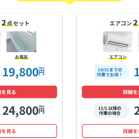
2
2
ン
点
セット
エアコン
お風呂
エアコン
19,800
10/31までの
(税込)
円
作業でお得！
細を見る
詳細を
24,800
11/1 以降の
(税込)
円
作業の場合
細を見る
詳細を