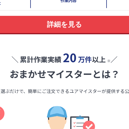
作業内容
は
詳細を見る
20
＼ 累計作業実績
万件
以上
／
※
おまかせマイスターとは？
を選ぶだけで、簡単にご注文できるユアマイスターが提供する公