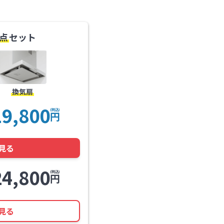
点
セット
換気扇
19,800
(税込)
円
見る
24,800
(税込)
円
見る