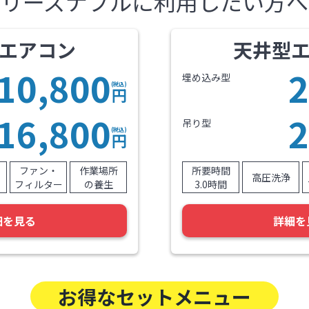
リーズナブルに利用したい方へ
エアコン
天井型
10,800
2
埋め込み型
(税込)
円
16,800
2
吊り型
(税込)
円
ファン・
作業場所
所要時間
高圧洗浄
フィルター
の養生
3.0時間
細を見る
詳細を
お得なセットメニュー