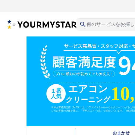
search
10
エアコン
１番
人気
クリーニング
※本お客様満足度（94.5%）は、ユアマイスターのハウスクリーニングをご
したお客様の評価を基に、「平均スコア ÷ 5点」で算出しています。（集計期間：
おまかせ