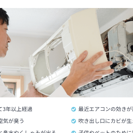
て3年以上経過
最近エアコンの効きが
空気が臭う
吹き出し口にカビが生
と鼻水やくしゃみが出る
子供やペットのために