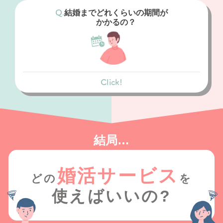
婚に真剣では無い方が多く、中には既婚者も
結婚までどれくらいの期間が
潜んでいます。
かかるの？
結婚相談所
短い期間で自分にあった人と出会い、結婚し
たいという方が登録しています。 また、入会
Click!
条件をクリアした独身限定です。
マッチングアプリ
1年～3年で結婚される方が多いです
結局…
結婚相談所
6ヶ月～1年で結婚される方が多いです
婚活サービス
どの
を
使えばいいの?