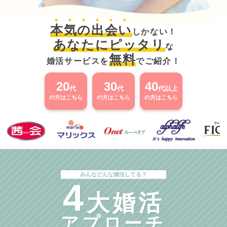
本
気
の
出
会
い
しかない！
あなたにピッタリ
な
無料
婚活サービスを
でご紹介！
20
30
40
代
代
代以上
の方はこちら
の方はこちら
の方はこちら
みんなどんな婚活してる？
4
大婚活
アプローチ