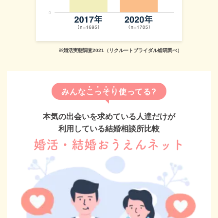
※婚活実態調査2021（リクルートブライダル総研調べ）
みんな
こ
っ
そ
り
使ってる?
本気の出会いを求めている人達だけが
利用している結婚相談所比較
婚活・結婚おうえんネット