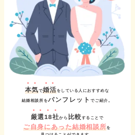
本
気
婚
活
で
をしている人におすすめな
パンフレット
結婚相談所を
でご紹介。
厳
選
18
社
比較
から
することで
ご自身にあった結婚相談所
を
見つけることができます。