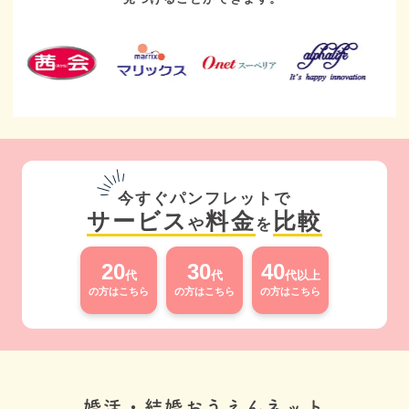
今すぐパンフレットで
サービス
料金
比較
や
を
20
30
40
代
代
代以上
の方はこちら
の方はこちら
の方はこちら
婚活・結婚おうえんネット