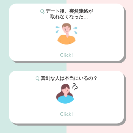
アプリでは際限なくいいねをしたり、された
りするため、上位のモテる人に集中する仕組
デート後、突然連絡が
みになります。
取れなくなった…
フェアな出会いは期待できません。
結婚相談所
相談所では、月間マッチング数を制限してい
Click!
るので誰にでもフェアに出会いがあります。
マッチングアプリ
また、カウンセラーの視点から相性の良い方
アプリは際限なく出会うことができるため、
を紹介してもらうこともできます。
あなたのことを気に入っていたとしても、よ
真剣な人は本当にいるの？
り条件の良い人からいいねがくれば、気持ち
が移ってしまうためです。
結婚相談所
Click!
マッチングアプリ
相談所ではお相手との進捗をカウンセラーに
報告する必要があるため、理由もなく連絡が
誰でも簡単に登録することができるため、結
取れなくなるケースはほぼありません。