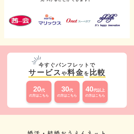
今すぐパンフレットで
サービス
料金
比較
や
を
20
30
40
代
代
代以上
の方はこちら
の方はこちら
の方はこちら
婚活・結婚おうえんネット