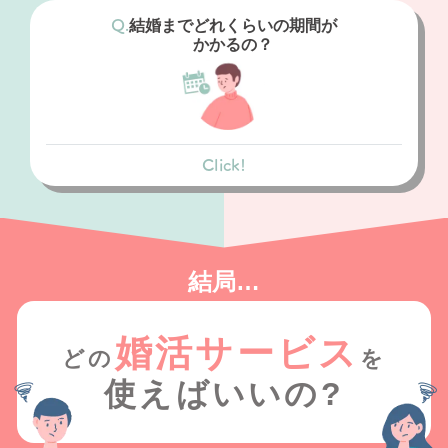
婚に真剣では無い方が多く、中には既婚者も
結婚までどれくらいの期間が
潜んでいます。
かかるの？
結婚相談所
短い期間で自分にあった人と出会い、結婚し
たいという方が登録しています。 また、入会
Click!
条件をクリアした独身限定です。
マッチングアプリ
1年～3年で結婚される方が多いです
結局…
結婚相談所
6ヶ月～1年で結婚される方が多いです
婚活サービス
どの
を
使えばいいの?