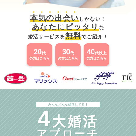
本
気
の
出
会
い
しかない！
あなたにピッタリ
な
無料
婚活サービスを
でご紹介！
20
30
40
代
代
代以上
の方はこちら
の方はこちら
の方はこちら
みんなどんな婚活してる？
4
大婚活
アプローチ