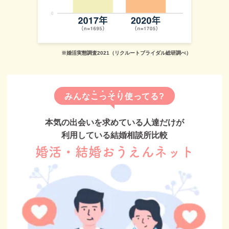
※婚活実態調査2021（リクルートブライダル総研調べ）
みんな
こ
っ
そ
り
使ってる?
本気の出会いを求めている人達だけが
利用している結婚相談所比較
婚活・結婚おうえんネット