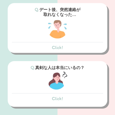
アプリでは際限なくいいねをしたり、された
りするため、上位のモテる人に集中する仕組
デート後、突然連絡が
みになります。
取れなくなった…
フェアな出会いは期待できません。
結婚相談所
相談所では、月間マッチング数を制限してい
Click!
るので誰にでもフェアに出会いがあります。
マッチングアプリ
また、カウンセラーの視点から相性の良い方
アプリは際限なく出会うことができるため、
を紹介してもらうこともできます。
あなたのことを気に入っていたとしても、よ
真剣な人は本当にいるの？
り条件の良い人からいいねがくれば、気持ち
が移ってしまうためです。
結婚相談所
Click!
マッチングアプリ
相談所ではお相手との進捗をカウンセラーに
報告する必要があるため、理由もなく連絡が
誰でも簡単に登録することができるため、結
取れなくなるケースはほぼありません。