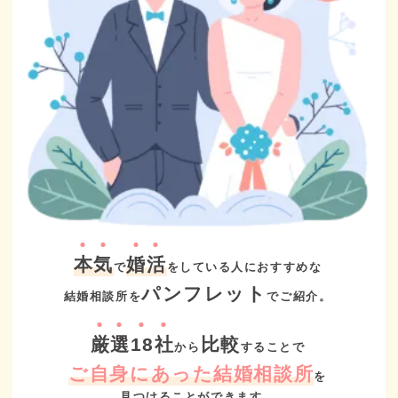
本
気
婚
活
で
をしている人におすすめな
パンフレット
結婚相談所を
でご紹介。
厳
選
18
社
比較
から
することで
ご自身にあった結婚相談所
を
見つけることができます。