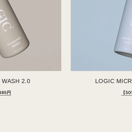
 WASH 2.0
LOGIC MICR
485円
【50