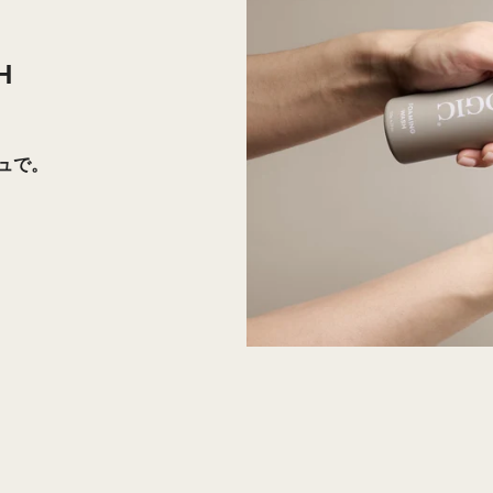
H
ュで。