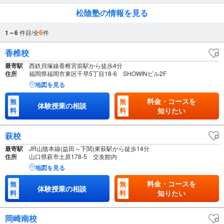
松陰塾の情報を見る
6
1～6
件目/全
件
香椎校
最寄駅
西鉄貝塚線香椎宮前駅から徒歩4分
住所
福岡県福岡市東区千早5丁目18-6 SHOWINビル2F
地図を見る
料金・コースを
無
無
体験授業の相談
料
料
知りたい
萩校
最寄駅
JR山陰本線(益田～下関)東萩駅から徒歩14分
住所
山口県萩市土原178-5 交友館内
地図を見る
料金・コースを
無
無
体験授業の相談
料
料
知りたい
岡崎南校