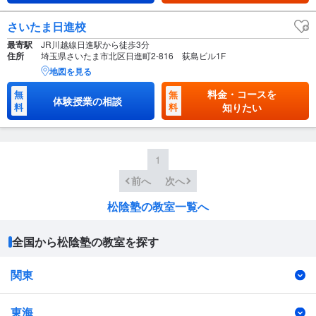
さいたま日進校
最寄駅
JR川越線日進駅から徒歩3分
住所
埼玉県さいたま市北区日進町2-816 荻島ビル1F
地図を見る
料金・コースを
無
無
体験授業の相談
料
料
知りたい
1
前へ
次へ
松陰塾の教室一覧へ
全国から松陰塾の教室を探す
関東
東海