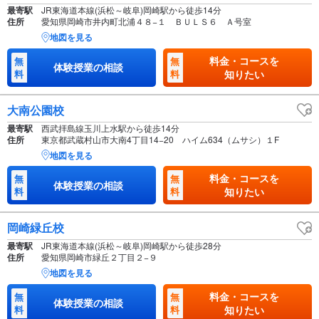
最寄駅
JR東海道本線(浜松～岐阜)岡崎駅から徒歩14分
住所
愛知県岡崎市井内町北浦４８−１ ＢＵＬＳ６ Ａ号室
地図を見る
料金・コースを
無
無
体験授業の相談
料
料
知りたい
大南公園校
最寄駅
西武拝島線玉川上水駅から徒歩14分
住所
東京都武蔵村山市大南4丁目14−20 ハイム634（ムサシ）１F
地図を見る
料金・コースを
無
無
体験授業の相談
料
料
知りたい
岡崎緑丘校
最寄駅
JR東海道本線(浜松～岐阜)岡崎駅から徒歩28分
住所
愛知県岡崎市緑丘２丁目２−９
地図を見る
料金・コースを
無
無
体験授業の相談
料
料
知りたい