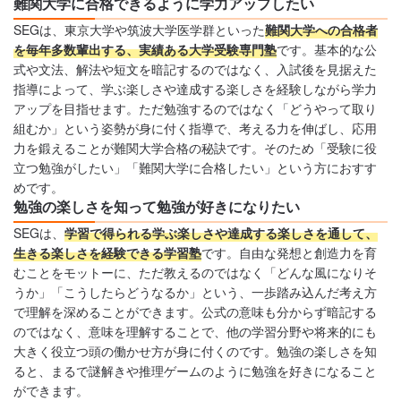
難関大学に合格できるように学力アップしたい
SEGは、東京大学や筑波大学医学群といった
難関大学への合格者
を毎年多数輩出する、実績ある大学受験専門塾
です。基本的な公
式や文法、解法や短文を暗記するのではなく、入試後を見据えた
指導によって、学ぶ楽しさや達成する楽しさを経験しながら学力
アップを目指せます。ただ勉強するのではなく「どうやって取り
組むか」という姿勢が身に付く指導で、考える力を伸ばし、応用
力を鍛えることが難関大学合格の秘訣です。そのため「受験に役
立つ勉強がしたい」「難関大学に合格したい」という方におすす
めです。
勉強の楽しさを知って勉強が好きになりたい
SEGは、
学習で得られる学ぶ楽しさや達成する楽しさを通して、
生きる楽しさを経験できる学習塾
です。自由な発想と創造力を育
むことをモットーに、ただ教えるのではなく「どんな風になりそ
うか」「こうしたらどうなるか」という、一歩踏み込んだ考え方
で理解を深めることができます。公式の意味も分からず暗記する
のではなく、意味を理解することで、他の学習分野や将来的にも
大きく役立つ頭の働かせ方が身に付くのです。勉強の楽しさを知
ると、まるで謎解きや推理ゲームのように勉強を好きになること
ができます。