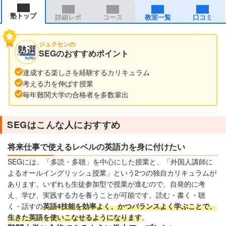
塾トップ
詳細レポ
コース
教室一覧
口コミ
ジュクセンの
SEGのおすすめポイント
達成する楽しさを経験するカリキュラム
考える力を伸ばす授業
毎年難関大学の合格者を多数輩出
SEGはこんな人におすすめ
将来仕事で使えるレベルの英語力を身に付けたい
SEGには、「多読・多聴」を中心にした授業と、「外国人講師に
よるオールイングリッシュ授業」という2つの独自カリキュラムが
あります。いずれも生徒参加型で授業が進むので、自発的に考
え、学び、実践する力を養うことが可能です。読む・書く・聴
く・話すの
英語4技能を効率よく、かつバランスよく学ぶことで、
生きた英語を使いこなせるようになります
。