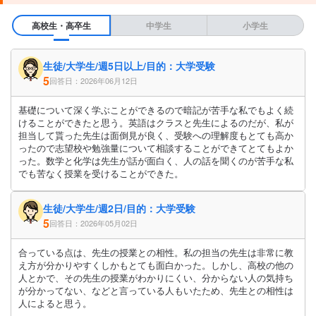
高校生・高卒生
中学生
小学生
生徒/大学生/週5日以上/目的：大学受験
5
回答日：2026年06月12日
基礎について深く学ぶことができるので暗記が苦手な私でもよく続
けることができたと思う。英語はクラスと先生によるのだが、私が
担当して貰った先生は面倒見が良く、受験への理解度もとても高か
ったので志望校や勉強量について相談することができてとてもよか
った。数学と化学は先生が話が面白く、人の話を聞くのが苦手な私
でも苦なく授業を受けることができた。
生徒/大学生/週2日/目的：大学受験
5
回答日：2026年05月02日
合っている点は、先生の授業との相性。私の担当の先生は非常に教
え方が分かりやすくしかもとても面白かった。しかし、高校の他の
人とかで、その先生の授業がわかりにくい、分からない人の気持ち
が分かってない、などと言っている人もいたため、先生との相性は
人によると思う。