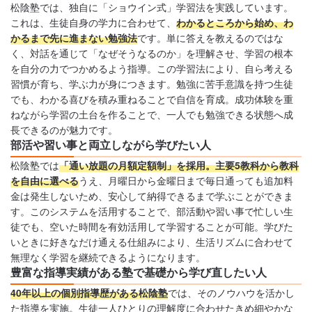
松陰塾では、独自に「ショウイン式」学習法を実践しています。
これは、生徒自身の学力に合わせて、
わかるところから始め、わ
かるまで先に進まない勉強法
です。単に答えを教えるのではな
く、対話を通じて「なぜそうなるのか」を理解させ、学習の根本
を自分の力でつかめるよう指導。この学習法により、自ら考える
習慣が育ち、学ぶ力が身につきます。勉強に苦手意識を持つ生徒
でも、わかる喜びを積み重ねることで自信を育成。成功体験を重
ねながら学習の土台を作ることで、一人でも勉強できる状態へ成
長できるのが魅力です。
部活や習い事と両立しながら学びたい人
松陰塾では
「通い放題の月額定額制」を採用。主要5教科から教科
を自由に選べる
うえ、月曜日から金曜日まで毎日通っても追加料
金は発生しないため、安心して納得できるまで学ぶことができま
す。このシステムを活用することで、部活動や習い事で忙しい生
徒でも、空いた時間を有効活用して学習することが可能。学びた
いときに好きなだけ通える仕組みにより、生活リズムに合わせて
無理なく学習を継続できるようになります。
豊富な指導実績がある塾で基礎から学び直したい人
40年以上の個別指導歴がある松陰塾
では、そのノウハウを活かし
た指導を実施。生徒一人ひとりの理解度に合わせたきめ細やかな