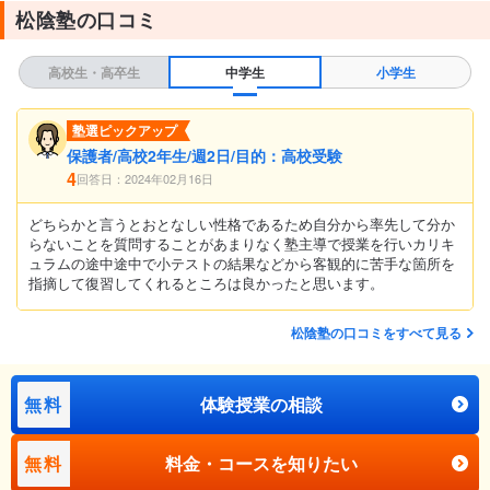
松陰塾の口コミ
高校生・高卒生
中学生
小学生
塾選ピックアップ
保護者/高校2年生/週2日/目的：高校受験
4
回答日：2024年02月16日
どちらかと言うとおとなしい性格であるため自分から率先して分か
らないことを質問することがあまりなく塾主導で授業を行いカリキ
ュラムの途中途中で小テストの結果などから客観的に苦手な箇所を
指摘して復習してくれるところは良かったと思います。
松陰塾の口コミをすべて見る
無料
体験授業の相談
無料
料金・コースを知りたい