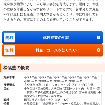
完全個別指導により、自ら学ぶ姿勢を育成します。講師は、生徒
の意欲を尊重しながら学習をサポートするので、苦手分野の克服
や学び直しにも最適。学問の本質からじっくり丁寧に指導しても
らえるため、着実に学力の土台を築いていくことができます。
無料
体験授業の相談
無料
料金・コースを知りたい
松陰塾の概要
対象学年
小学1年生 / 小学2年生 / 小学3年生 / 小学4年生 / 小学5年生 /
小学6年生 / 中学1年生 / 中学2年生 / 中学3年生
授業形式
完全個別指導（1対1） / オンライン対応あり / 自立学習
目的
中学受験 / 高校受験 / 大学受験 / 定期テスト・内申対策 / 中高
一貫校 / 学校の授業理解のための補足学習 / 苦手科目克服 / 小
論文対策 / 面接対策 / 英検対策
教科
国語 / 英語 / 理科 / 社会 / 算数・数学
特徴
体験授業あり / 自習室あり / リモート授業あり / 安全対策あり