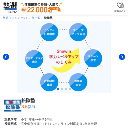
0
塾選（ジュクセン）
塾一覧
松陰塾
松陰塾
3.5
(22)
小学1年生〜中学3年生
対象学年
完全個別指導（1対1）
オンライン対応あり
自立学習
授業形式