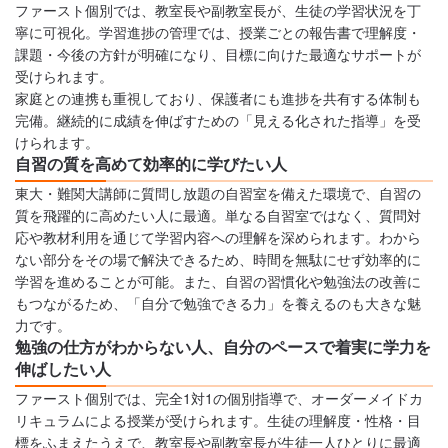
ファースト個別では、教室長や副教室長が、生徒の学習状況を丁
寧に可視化。学習進捗の管理では、授業ごとの報告書で理解度・
課題・今後の方針が明確になり、目標に向けた最適なサポートが
受けられます。
家庭との連携も重視しており、保護者にも進捗を共有する体制も
完備。継続的に成績を伸ばすための「見える化された指導」を受
けられます。
自習の質を高めて効率的に学びたい人
東大・難関大講師に質問し放題の自習室を備えた環境で、自習の
質を飛躍的に高めたい人に最適。単なる自習室ではなく、質問対
応や教材利用を通じて学習内容への理解を深められます。わから
ない部分をその場で解決できるため、時間を無駄にせず効率的に
学習を進めることが可能。また、自習の習慣化や勉強法の改善に
もつながるため、「自分で勉強できる力」を養えるのも大きな魅
力です。
勉強の仕方がわからない人、自分のペースで着実に学力を
伸ばしたい人
ファースト個別では、完全1対1の個別指導で、オーダーメイドカ
リキュラムによる授業が受けられます。生徒の理解度・性格・目
標をふまえたうえで、教室長や副教室長が生徒一人ひとりに最適