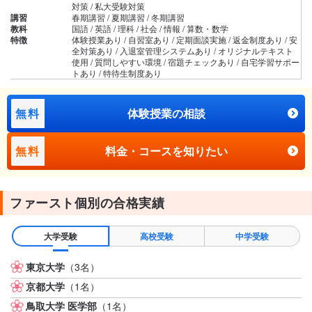
対策 / 私大受験対策
講習
春期講習 / 夏期講習 / 冬期講習
教科
国語 / 英語 / 理科 / 社会 / 情報 / 算数・数学
特徴
体験授業あり / 自習室あり / 定期面談実施 / 返金制度あり / 安
全対策あり / 入退室管理システムあり / オリジナルテキスト
使用 / 質問しやすい環境 / 宿題チェックあり / 自宅学習サポー
トあり / 特待生制度あり
無料
体験授業の相談
無料
料金・コースを知りたい
ファースト個別の合格実績
大学受験
高校受験
中学受験
東京大学
（3名）
京都大学
（1名）
鳥取大学 医学部
（1名）