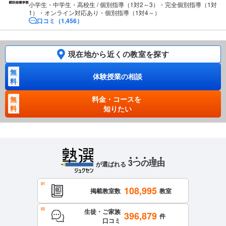
小学生・中学生・高校生 / 個別指導（1対2～3）・完全個別指導（1対
1）・オンライン対応あり・個別指導（1対4～）
口コミ（1,456）
現在地から近くの教室を探す
無
体験授業の相談
料
料金・コースを
無
料
知りたい
3
つ
の
理
由
が選ばれる
108,995
掲載教室数
教室
生徒・ご家族
396,879
件
口コミ