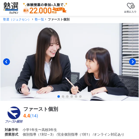
0
塾選（ジュクセン）
塾一覧
ファースト個別
ファースト個別
4.4
(14)
小学1年生〜高校3年生
対象学年
個別指導（1対2～3）
完全個別指導（1対1）
オンライン対応あり
授業形式