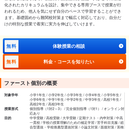
化されたカリキュラムを設計。集中できる専用ブースで授業が行
われるため、他人を気にせず自分のペースで学習することができ
ます。基礎固めから難関校対策まで幅広く対応しており、自分だ
けの特別な授業で着実に実力を伸ばしていけます。
無料
体験授業の相談
無料
料金・コースを知りたい
ファースト個別の概要
対象学年
小学1年生 / 小学2年生 / 小学3年生 / 小学4年生 / 小学5年生 /
小学6年生 / 中学1年生 / 中学2年生 / 中学3年生 / 高校1年生 /
高校2年生 / 高校3年生
授業形式
個別指導（1対2～3） / 完全個別指導（1対1） / オンライン対
応あり
目的
中学受験 / 高校受験 / 大学受験 / 定期テスト・内申対策 / 中高
一貫校 / 学校の授業理解のための補足学習 / 苦手科目克服 / 総
合型選抜・学校推薦型選抜対策 / 小論文対策 / 面接対策 / 英検