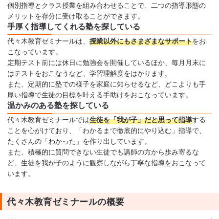
個別指導とクラス授業を組み合わせることで、二つの指導形態の
メリットを存分に受け取ることができます。
手厚く指導してくれる塾を探している
代々木教育ゼミナールは、
授業以外にもさまざまなサポート
をお
こなっています。
定期テスト前には休日に勉強会を開催しているほか、毎月月末に
はテストをおこなうなど、学習理解度をはかります。
また、定期的に塾での様子を家庭に知らせるなど、どこよりも手
厚い指導で生徒の目標を叶える手助けをおこなっています。
温かみのある塾を探している
代々木教育ゼミナールでは
生徒を「我が子」だと思って指導
する
ことを心がけており、「わかるまで徹底的にやり込む」指導で、
たくさんの「わかった」を作り出しています。
また、積極的に質問できない生徒でも講師の方から歩み寄るな
ど、生徒を我が子のように観察しながら丁寧な指導をおこなって
います。
代々木教育ゼミナールの概要