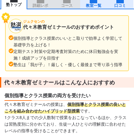
塾トップ
詳細レポ
コース
教室一覧
口コミ
ジュクセンの
代々木教育ゼミナールのおすすめポイント
個別指導とクラス授業のいいとこ取りで効率よく学習して
基礎学力を上げる！
定期テスト対策や定期考査対策のために休日勉強会を実
施！成績アップを目指す
塾生は「我が子」！厳しく・優しく最後まで寄り添う指導
代々木教育ゼミナールはこんな人におすすめ
個別指導とクラス授業の両方を受けたい
代々木教育ゼミナールの授業は、
個別指導とクラス授業の良いと
ころを組み合わせたハイブリッド型授業
です。
1クラス8人までの少人数制で授業をおこなっているほか、クラス
は習熟度別に分かれており、生徒一人ひとりの理解度に合わせた
レベルの指導を受けることができます。