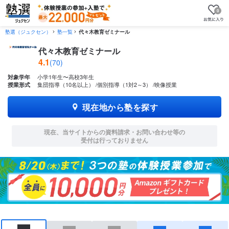
0
塾選（ジュクセン）
塾一覧
代々木教育ゼミナール
代々木教育ゼミナール
4.1
(70)
小学1年生〜高校3年生
対象学年
集団指導（10名以上）
個別指導（1対2～3）
映像授業
授業形式
現在地から塾を探す
現在、当サイトからの資料請求・お問い合わせ等の
受付は行っておりません