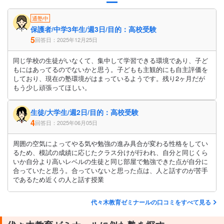
通塾中
保護者/中学3年生/週3日/目的：高校受験
5
回答日：2025年12月25日
同じ学校の生徒がいなくて、集中して学習できる環境であり、子ど
もにはあってるのでないかと思う。子どもも主観的にも自主評価を
しており、現在の塾環境がはまっているようです。残り2ヶ月だが
もう少し頑張ってほしい。
生徒/大学生/週2日/目的：高校受験
4
回答日：2025年06月05日
周囲の空気によってやる気や勉強の進み具合が変わる性格をしてい
るため、模試の成績に応じたクラス分けが行われ、自分と同じくら
いか自分より高いレベルの生徒と同じ部屋で勉強できた点が自分に
合っていたと思う。合っていないと思った点は、人と話すのが苦手
であるため近くの人と話す授業
代々木教育ゼミナールの口コミをすべて見る