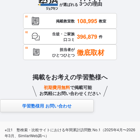
3
つ
の
理
由
が選ばれる
108,995
掲載教室数
教室
生徒・ご家族
396,879
件
口コミ
担当者が
徹底取材
ひとつひとつ
掲載をお考えの学習塾様へ
初期費用無料
で掲載可能
お気軽にお問い合わせください
学習塾様用 お問い合わせ
※注1 塾検索・比較サイトにおける年間累計訪問数 No.1（2025年4月〜2026
年3月、SimilarWeb調べ）