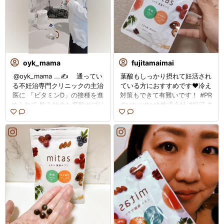
pooh.1991
oyk_mama
mitas.series
fujitamaimai
「mitas（ミタス）葉酸サプリ
@oyk_mama ﹏✍ ⁡⁡⁡⁡⁡⁡ ⁡ ⁡⁡ 通ってい
【妊娠後期やってよかった５
葉酸もしっかり摂れて妊活され
【妊活期用】」 2人目の妊活を
る不妊治専門クリニックの主治
選】 先輩ママに聞いた！ 妊娠
ている方におすすめです♥冷え
したくて、こちらに興味を惹か
医に⁡⁡ 「ビタミンD」の接種を進
後期にやってよかった ５選を紹
対策もできて有難いです！ #PR
れました♪ 妊活中て栄養素が気
められて 飲み始めた葉酸サプリ
介📢 ＿＿＿＿＿＿＿＿＿＿＿＿
#naturaltech株式会社 #妊活 #
になりませんか？ 特に葉酸！ 1
【 mitas −ミタス− 】✨ ⁡⁡ ⁡⁡ 妊
＿＿ “これからママになる 全て
mitas #ミタス #mitas葉酸 #mo
人目の妊活は4年間と長期だっ
活期のために開発されたサプリ
の女性をサポートしたい” そん
nipla #naturaltech_fan
た私。 その時に毎日の食事生活
だけあって⁡⁡ ビタミンD以外にも
な想いから 時期別 葉酸サプリ
がストレスでした。 今は1人目
嬉しい成分がてんこもり🙆⁡⁡ なん
mitas seriesは生まれました。
の育児に忙しく、食生活に気を
と、温活サポート成分まで入っ
￣￣￣￣￣￣￣￣￣￣￣￣￣￣
使えなくなり、サプリメントで
てる🥺♥…˖⁺⁡⁡ 子宮への血流が悪
妊活中に特化した温活もできる
手軽に補いたいと思いました！
いと着床しずらくなるから 妊活
【 mitas 】 妊娠中に特化した腸
こちらは栄養素たっぷりで、さ
中に「冷え」はまじで天敵😡💢
活もできる【 mamaru 】 産
らに温活ができるのが魅力的♡
一緒に【 mitas −ミタス− 】
後・授乳中の栄養補給に特化し
冷え性なので嬉しい！ 1日4粒が
で妊活がんばろう？ ⁡⁡⁡ ⁡⁡⁡ ⁡⁡ ⁡⁡ ━━━━
た【 mamaco 】 ふたりの妊
目安。 一袋で30日分ですね。
━━ ∙ʚ ɞ∙ ━━━━━━⁡⁡⁡⁡⁡⁡ ⁡⁡⁡⁡ @mita
活。男性妊活サプリは 【mitas f
中身は黒色っぽいサプリメン
s.series sama⁡⁡ ⁡⁡⁡⁡⁡⁡ 1000円OFFクー
or men】 時期に寄り添った製