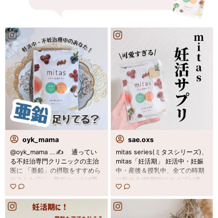
oyk_mama
sae.oxs
@oyk_mama ﹏✍ ⁡⁡⁡⁡⁡⁡ ⁡ ⁡⁡ 通ってい
mitas series(ミタスシリーズ)、
る不妊治専門クリニックの主治
mitas「妊活期」 妊活中・妊娠
医に⁡⁡ 「亜鉛」の摂取をすすめら
中・産後＆授乳中、全ての時期
れました💡ˊ˗⁡⁡ ⁡⁡ ⁡⁡ ⁡⁡ 亜鉛といえば男
に飲める(時期毎にタイプが違
性不妊に効果的！ …というイメ
う)サプリメント♡ これパケが
ージが強かったんだけど🙏 女性
めちゃ可愛いから、持ち運ぶ時
の妊活にも欠かせないそう😮 ⁡⁡
も恥ずかしくなくて良いよ〜 他
妊活専用葉酸サプリ⁡⁡ 【 mitas
の葉酸サプリでは、1つのサプリ