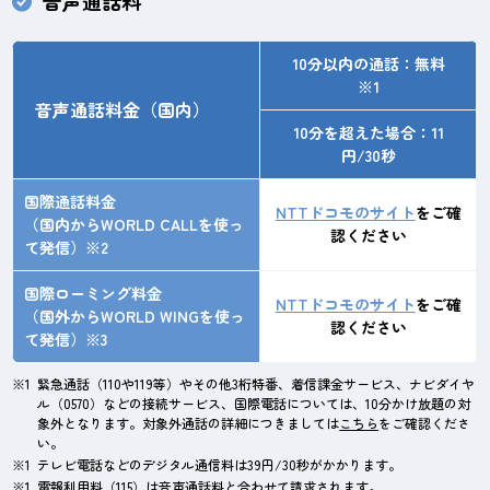
音声通話料
10分以内の通話：無料
※1
音声通話料金（国内）
10分を超えた場合：11
円/30秒
国際通話料金
NTTドコモのサイト
をご確
（国内からWORLD CALLを使っ
認ください
て発信）※2
国際ローミング料金
NTTドコモのサイト
をご確
（国外からWORLD WINGを使っ
認ください
て発信）※3
緊急通話（110や119等）やその他3桁特番、着信課金サービス、ナビダイヤ
ル（0570）などの接続サービス、国際電話については、10分かけ放題の対
象外となります。対象外通話の詳細につきましては
こちら
をご確認くださ
い。
テレビ電話などのデジタル通信料は39円/30秒がかかります。
電報利用料（115）は音声通話料と合わせて請求されます。