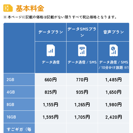
基本料金
※ 本ページに記載の価格は記載がない限りすべて税込価格となります。
データSMSプラ
データプラン
音声プラン
ン
データ通信
データ通信 / SMS
データ通信 / SMS
/ 10分かけ放題 ※1
660円
770円
1,485円
2GB
825円
935円
1,650円
4GB
1,155円
1,265円
1,980円
8GB
1,595円
1,705円
2,420円
16GB
すごギガ（毎