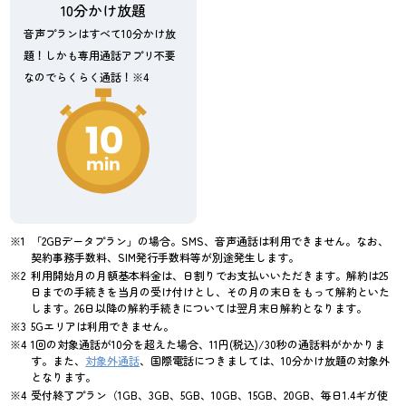
10分かけ放題
音声プランはすべて10分かけ放
題！しかも専用通話アプリ不要
なのでらくらく通話！※4
「2GBデータプラン」の場合。SMS、音声通話は利用できません。なお、
契約事務手数料、SIM発行手数料等が別途発生します。
利用開始月の月額基本料金は、日割りでお支払いいただきます。解約は25
日までの手続きを当月の受け付けとし、その月の末日をもって解約といた
します。26日以降の解約手続きについては翌月末日解約となります。
5Gエリアは利用できません。
1回の対象通話が10分を超えた場合、11円(税込)/30秒の通話料がかかりま
す。また、
対象外通話
、国際電話につきましては、10分かけ放題の対象外
となります。
受付終了プラン（1GB、3GB、5GB、10GB、15GB、20GB、毎日1.4ギガ使