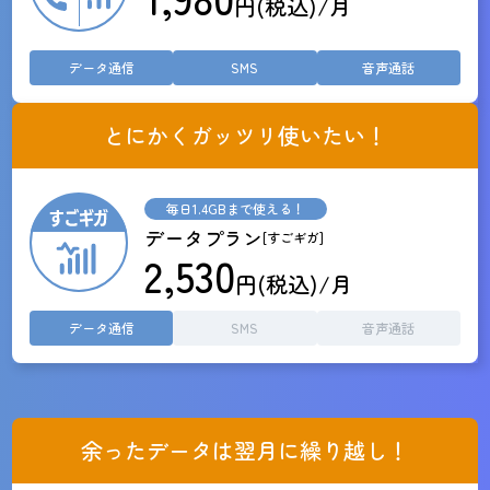
円(税込)/月
データ通信
SMS
音声通話
とにかくガッツリ使いたい！
毎日1.4GBまで使える！
データプラン
[すごギガ]
2,530
円(税込)/月
データ通信
SMS
音声通話
余ったデータは翌月に繰り越し！