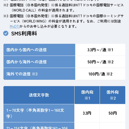
国際電話（日本国内発信）に係る通話料はNTTドコモの国際電話サービス
（WORLD CALL）の料金が適用されます。
国際電話（日本国外発信）に係る通話料はNTTドコモの国際ローミングサ
ービス（WORLD WING）の料金が適用されます。なお、ご利用には別途
MyDTI
からのお申し込みが必要となります。
SMS利用料
国内から国内への送信
3.3円～/通 ※1
国内から海外への送信
50円～/通 ※2
海外での送信 ※3
100円/通 ※2
国内宛
国外宛
送信文字数
※1
※2
1～70文字（半角英数字1～160文
3.3円
50円
字）
71～134文字（半角英数字161～306