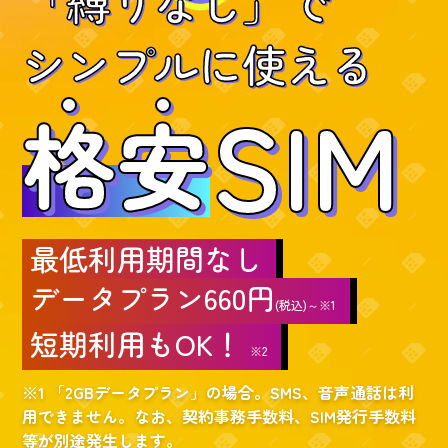
「縛りなし」で
シンプルに使える
SIM
格
安
最低利用期間なし
データプラン660円
(税込)～※1
短期利用もOK！
※2
※1 「2GBデータプラン」の場合。SMS、音声通話は利
用できません。なお、契約事務手数料、SIM発行手数料
等が別途発生します。