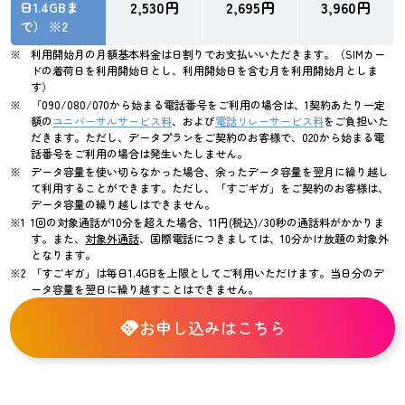
2,530円
2,695円
3,960円
日1.4GBま
で） ※2
利用開始月の月額基本料金は日割りでお支払いいただきます。（SIMカー
ドの着荷日を利用開始日とし、利用開始日を含む月を利用開始月としま
す）
「090/080/070から始まる電話番号をご利用の場合は、1契約あたり一定
額の
ユニバーサルサービス料
、および
電話リレーサービス料
をご負担いた
だきます。ただし、データプランをご契約のお客様で、020から始まる電
話番号をご利用の場合は発生いたしません。
データ容量を使い切らなかった場合、余ったデータ容量を翌月に繰り越し
て利用することができます。ただし、「すごギガ」をご契約のお客様は、
データ容量の繰り越しはできません。
1回の対象通話が10分を超えた場合、11円(税込)/30秒の通話料がかかりま
す。また、
対象外通話
、国際電話につきましては、10分かけ放題の対象外
となります。
「すごギガ」は毎日1.4GBを上限としてご利用いただけます。当日分のデ
ータ容量を翌日に繰り越すことはできません。
お申し込みはこちら