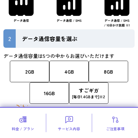
2
データ通信容量を選ぶ
データ通信容量は5つの中からお選びいただけます
2GB
4GB
8GB
すごギガ
16GB
[毎日1.4GBまで]※2
とてもシンプル！それだけです！
1回の対象通話が10分を超えた場合、11円(税込)/30秒の通話料がかかりま
料金 / プラン
サービス内容
ご注意事項
す。また、
対象外通話
、国際電話につきましては、10分かけ放題の対象外
となります。