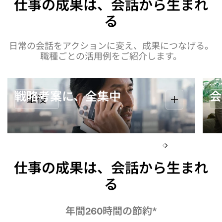
仕事の成果は、会話から生まれ
る
日常の会話をアクションに変え、成果につなげる。
職種ごとの活用例をご紹介します。
戦略考案に、全集中
会
重役
仕事の成果は、会話から生まれ
る
年間260時間の節約*