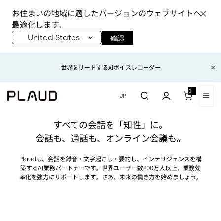
コンテンツにスキップ
コンテンツにスキップ
お住まいの地域に適したバージョンのウェブサイトへ
最適化します。
United States
確認
【お知らせ】地震の影響により、現在、一部地域でご注文品のお届けに遅延
×
Plaudシリーズ累計200万台出荷達成！
世界をリードするAIボイスレコーダー
が生じる場合があります。
0
0 アイテム
JP
最先端のカード型AIボイス
レコーダー
Plaud(プラウド) | 自
すべての会話を「知性」に。
Plaud Note Pro
会話も、通話も、オンライン会議も。
Plaud Note Pro &
Plaudは、会話を録音・文字起こし・要約し、インテリジェンスを構
Plaud AI 年間プロプ
築するAI業務パートナーです。世界ユーザー数200万人以上、業務効
ラン【セット】
率化を強力にサポートします。さあ、未来の働き方を始めましょう。
Plaud Note Pro &
Plaud AI 年間無制限
プラン【セット】