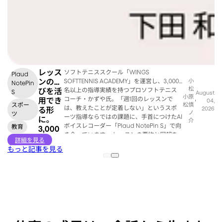
レッス
ソフトテニススクール「WINGS
Plaud
ンの学
SOFTTENNIS ACADEMY」を運営し、3,000
小
NotePin
松
名以上の指導実績を持つプロソフトテニス
びを活
S
August
小
原
コーチ・かずや氏。「週1回のレッスンで
用でき
04,
スポー
松
慎
は、教えたことが定着しない」というスポ
2026
る形
ノ
ツ
ーツ指導ならではの課題に、手首につけたAI
に。
介
ボイスレコーダー「Plaud NotePin S」で向
教育
3,000
き合っています。 レッスンの要約と図解を
名を指
詳細を見る
子どもたちや保護者に共有することで、学
導する
もっと記事を見る
びが定着するだけでなく、親子のコミュニ
テニス
ケーションまで生まれるように。"ちっちゃ
コーチ
な秘書"と呼ぶPlaudの活用の実際を伺いま
の
した。
Plaud
活用術