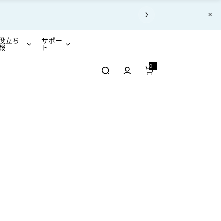
×
あります。
役立ち
サポー
報
ト
0
0 アイテム