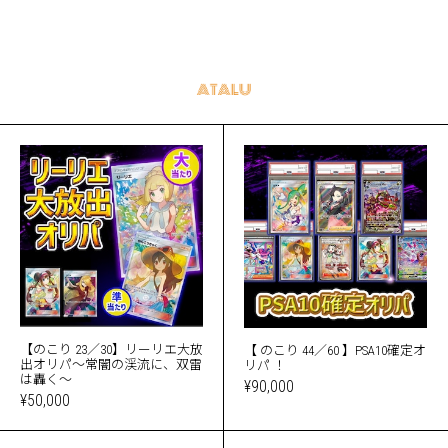
【のこり 23／30】リーリエ大放
【 のこり 44／60 】PSA10確定オ
出オリパ〜常闇の渓流に、双雷
リパ ！
は轟く〜
¥90,000
¥50,000