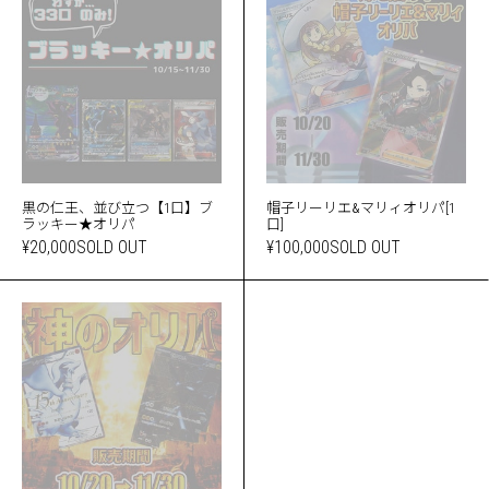
黒の仁王、並び立つ【1口】ブ
帽子リーリエ&マリィオリパ[1
ラッキー★オリパ
口]
¥20,000
SOLD OUT
¥100,000
SOLD OUT