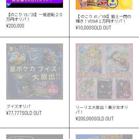
【のこり 13／20】一発逆転２０
【 のこり 41／100】狙え一閃の
万円オリパ！
輝き！VSTAR１万円オリパ！
¥200,000
¥10,000
SOLD OUT
ブイズオリパ
リーリエ大放出！美少女オリ
パ！
¥77,777
SOLD OUT
¥200,000
SOLD OUT