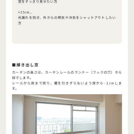
窓をすっきり見せたい方
+15cm…
光漏れを防ぎ、外からの熱気や冷気をシャットアウトしたい
方
■掃き出し窓
カーテンの高さは、カーテンレールのランナー（フックの穴）から
採寸します。
レールから床まで測り、裾を引きずらないよう床から-１cmしま
す。